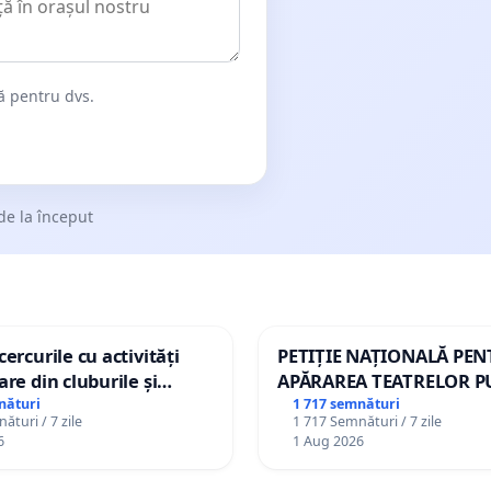
dă pentru dvs.
de la început
ercurile cu activități
PETIȚIE NAȚIONALĂ PE
are din cluburile și
APĂRAREA TEATRELOR P
opiilor
DE REPERTORIU DIN RO
nături
1 717 semnături
ături / 7 zile
1 717 Semnături / 7 zile
6
1 Aug 2026