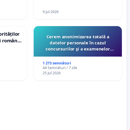
9 Jul 2026
rităților
Cerem anonimizarea totală a
ui român
datelor personale în cazul
, aflat în
concursurilor şi a examenelor
 de 12
organizate pentru profesori de
către Ministerul Educaţiei
1 273 semnături
44 Semnături / 7 zile
25 Jul 2026