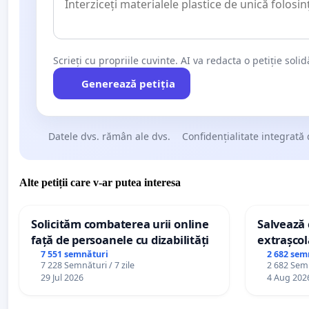
Scrieți cu propriile cuvinte. AI va redacta o petiție soli
Generează petiția
Datele dvs. rămân ale dvs.
Confidențialitate integrată 
Alte petiții care v-ar putea interesa
Solicităm combaterea urii online
Salvează c
față de persoanele cu dizabilități
extrașcol
palatele c
7 551 semnături
2 682 sem
7 228 Semnături / 7 zile
2 682 Semn
29 Jul 2026
4 Aug 202