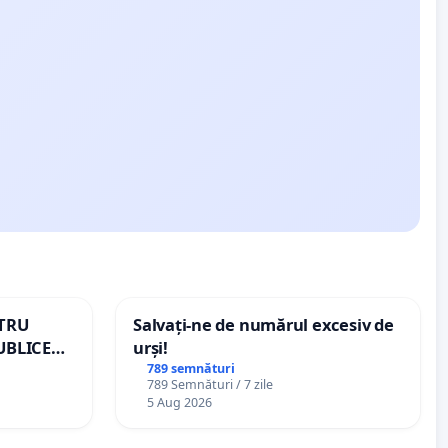
NTRU
Salvați-ne de numărul excesiv de
UBLICE
urși!
MÂNIA
789 semnături
789 Semnături / 7 zile
5 Aug 2026