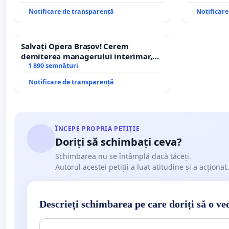
Notificare de transparență
Notificar
Salvați Opera Brașov! Cerem
demiterea managerului interimar,
Petrean Lucian-Marius!
1 890 semnături
Notificare de transparență
ÎNCEPE PROPRIA PETIȚIE
Doriți să schimbați ceva?
Schimbarea nu se întâmplă dacă tăceți.
Autorul acestei petiții a luat atitudine și a acționat.
Descrieți schimbarea pe care doriți să o ve