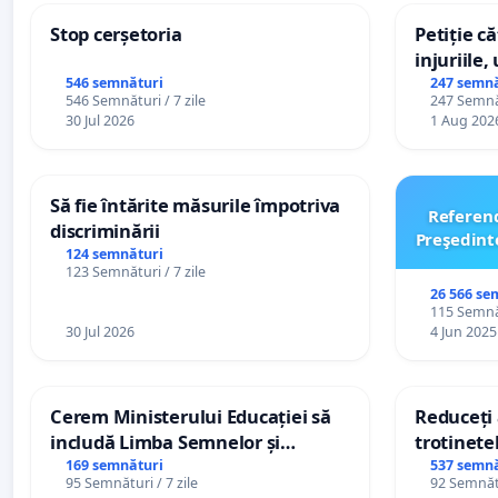
Stop cerșetoria
Petiție c
injuriile,
persoanel
546 semnături
247 semnă
546 Semnături / 7 zile
247 Semnăt
către util
30 Jul 2026
1 Aug 202
Să fie întărite măsurile împotriva
Referen
discriminării
Preşedint
124 semnături
123 Semnături / 7 zile
26 566 se
115 Semnăt
30 Jul 2026
4 Jun 2025
Cerem Ministerului Educației să
Reduceți 
includă Limba Semnelor și
trotinetel
alfabetul Braille în școlile din
169 semnături
537 semnă
95 Semnături / 7 zile
92 Semnătu
Republica Moldova!