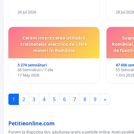
26 Jul 2026
28 Jul 202
Cerem interzicerea utilizării
Suspe
trotinetelor electrice de către
României,
minori în România
de funcți
5 274 semnături
47 606 se
68 Semnături / 7 zile
55 Semnătu
17 May 2026
1 Oct 202
1
2
3
4
5
6
7
8
9
»
Petitieonline.com
Punem la dispoziția dvs. găzduirea gratis a petițiile online. Aveți posibili