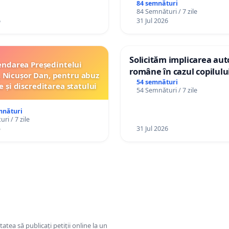
84 semnături
84 Semnături / 7 zile
6
31 Jul 2026
Solicităm implicarea auto
ndarea Președintelui
române în cazul copilul
 Nicușor Dan, pentru abuz
Wiliam Kristian Gheorghe
54 semnături
e și discreditarea statului
54 Semnături / 7 zile
plasament în Danemarca
ani
mnături
ri / 7 zile
5
31 Jul 2026
tatea să publicați petiții online la un