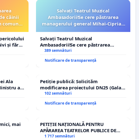
narea
Salvați Teatrul Muzical
de câinii
Ambasadorii!Se cere păstrarea
din comuna
managerului general Mihai-Ciprian
ROGOJAN
pericolului
Salvați Teatrul Muzical
vi și fără
Ambasadorii!Se cere păstrarea
managerului general Mihai-Ciprian
389 semnături
ROGOJAN
Notificare de transparență
ei Ala
Petiție publică: Solicităm
inistru al
modificarea proiectului DN25 (Galați
– Hanu Conachi) prin devierea
102 semnături
traseului în afara localităților!
Notificare de transparență
 mici, mai
PETIȚIE NAȚIONALĂ PENTRU
APĂRAREA TEATRELOR PUBLICE DE
REPERTORIU DIN ROMÂNIA
1 717 semnături