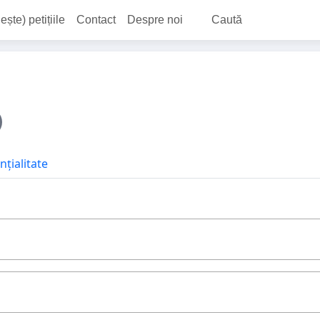
ește) petițiile
Contact
Despre noi
Caută
nțialitate