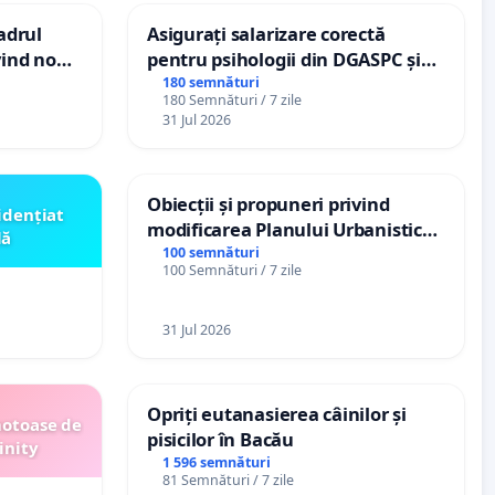
cadrul
Asigurați salarizare corectă
vind noul
pentru psihologii din DGASPC și
(PUG)
spitale
180 semnături
180 Semnături / 7 zile
31 Jul 2026
Obiecții și propuneri privind
idențiat
modificarea Planului Urbanistic
lă
General al orașului Ialoveni
100 semnături
100 Semnături / 7 zile
31 Jul 2026
Opriți eutanasierea câinilor și
motoase de
pisicilor în Bacău
inity
1 596 semnături
81 Semnături / 7 zile