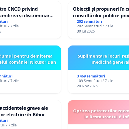
ătre CNCD privind
Obiecții și propuneri în 
 umilirea și discriminarea
consultărilor publice pri
or cu dizabilități de
Plan Urbanistic General 
turi
202 semnături
uri / 7 zile
202 Semnături / 7 zile
izatorul TikTok „Gorici”
Ialoveni
6
30 Jul 2026
dumul pentru demiterea
Suplimentare locuri rez
elui României Nicusor Dan
medicină genera
mnături
3 469 semnături
uri / 7 zile
109 Semnături / 7 zile
20 Nov 2025
accidentele grave ale
Oprirea petrecerilor zgo
or electrice în Bihor
la Restaurantul 8 Inf
turi
ri / 7 zile