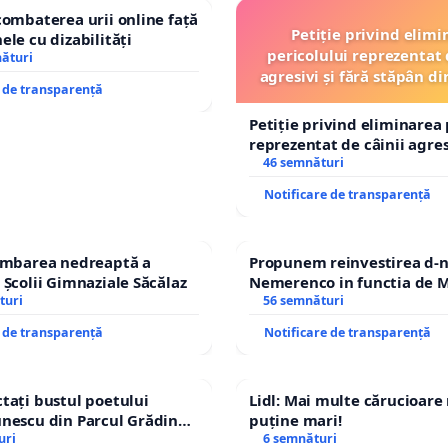
combaterea urii online față
Petiție privind elimi
ele cu dizabilități
pericolului reprezentat 
nături
agresivi și fără stăpân 
e de transparență
Tunari
Petiție privind eliminarea 
reprezentat de câinii agresi
stăpân din comuna Tunari
46 semnături
Notificare de transparență
himbarea nedreaptă a
Propunem reinvestirea d-n
 Școlii Gimnaziale Săcălaz
Nemerenco in functia de M
turi
Sanatatii
56 semnături
e de transparență
Notificare de transparență
tați bustul poetului
Lidl: Mai multe cărucioare
nescu din Parcul Grădina
puține mari!
op cenzurii culturale!
uri
6 semnături