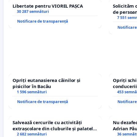
Libertate pentru VIOREL PAȘCA
Solicităm 
30 287 semnături
de persoan
7 551 sem
Notificare de transparență
Notificar
Opriți eutanasierea câinilor și
Opriți sc
pisicilor în Bacău
conducerii
1 596 semnături
453 semnă
Notificare de transparență
Notificar
Salvează cercurile cu activități
Nu dezafec
extrașcolare din cluburile și palatele
Adrian Pău
copiilor
2 682 semnături
Icoanei! St
36 semnăt