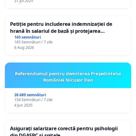
31 Jul 2025
Petiție pentru includerea indemnizației de
hrană în salariul de bază și protejarea
gradațiilor de vechime pentru asistenții
165 semnături
165 Semnături / 7 zile
personali
6 Aug 2026
Referendumul pentru demiterea Preşedintelui
României Nicusor Dan
26 689 semnături
154 Semnături / 7 zile
4 Jun 2025
Asigurați salarizare corectă pentru psihologii
din DGASPC și spitale