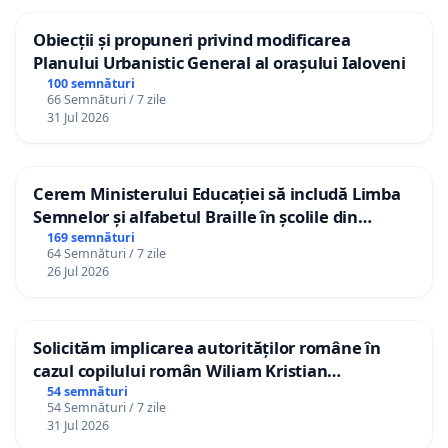
Obiecții și propuneri privind modificarea
Planului Urbanistic General al orașului Ialoveni
100 semnături
66 Semnături / 7 zile
31 Jul 2026
Cerem Ministerului Educației să includă Limba
Semnelor și alfabetul Braille în școlile din
Republica Moldova!
169 semnături
64 Semnături / 7 zile
26 Jul 2026
Solicităm implicarea autorităților române în
cazul copilului român Wiliam Kristian
Gheorghe, aflat în plasament în Danemarca de
54 semnături
54 Semnături / 7 zile
12 ani
31 Jul 2026