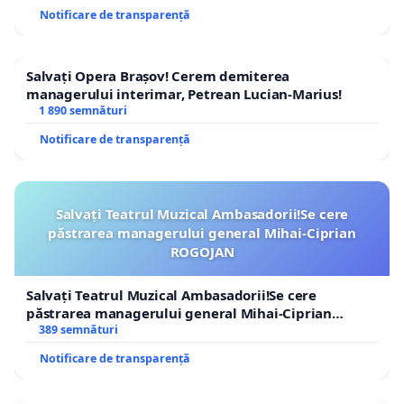
Notificare de transparență
Salvați Opera Brașov! Cerem demiterea
managerului interimar, Petrean Lucian-Marius!
1 890 semnături
Notificare de transparență
Salvați Teatrul Muzical Ambasadorii!Se cere
păstrarea managerului general Mihai-Ciprian
ROGOJAN
Salvați Teatrul Muzical Ambasadorii!Se cere
păstrarea managerului general Mihai-Ciprian
ROGOJAN
389 semnături
Notificare de transparență