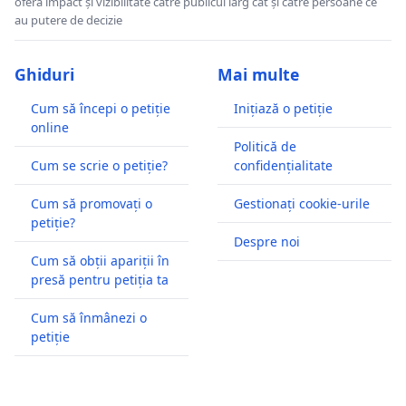
oferă impact și vizibilitate către publicul larg cât și către persoane ce
au putere de decizie
Ghiduri
Mai multe
Cum să începi o petiție
Inițiază o petiție
online
Politică de
Cum se scrie o petiție?
confidențialitate
Cum să promovați o
Gestionați cookie-urile
petiție?
Despre noi
Cum să obții apariții în
presă pentru petiția ta
Cum să înmânezi o
petiție