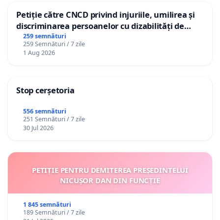
Petiție către CNCD privind injuriile, umilirea și
discriminarea persoanelor cu dizabilități de
către utilizatorul TikTok „Gorici”
259 semnături
259 Semnături / 7 zile
1 Aug 2026
Stop cerșetoria
556 semnături
251 Semnături / 7 zile
30 Jul 2026
PETIȚIE PENTRU DEMITEREA PREȘEDINTELUI
NICUȘOR DAN DIN FUNCȚIE
1 845 semnături
189 Semnături / 7 zile