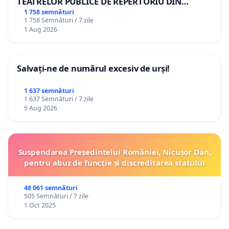
TEATRELOR PUBLICE DE REPERTORIU DIN
ROMÂNIA
1 758 semnături
1 758 Semnături / 7 zile
1 Aug 2026
Salvați-ne de numărul excesiv de urși!
1 637 semnături
1 637 Semnături / 7 zile
5 Aug 2026
Suspendarea Președintelui României, Nicușor Dan,
pentru abuz de funcție și discreditarea statului
48 061 semnături
505 Semnături / 7 zile
1 Oct 2025