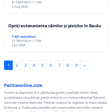
41 Semnături / 7 zile
4 Aug 2026
Opriți eutanasierea câinilor și pisicilor în Bacău
1 601 semnături
33 Semnături / 7 zile
9 Jul 2026
1
2
3
4
5
6
7
8
9
»
Petitieonline.com
Punem la dispoziția dvs. găzduirea gratis a petițiile online. Aveți
posibilitatea să publicați petiții online la un nivel profesional folosind
serviciile noastre dedicate. Petițiile noastre se regăsesc în mass media
în fiecare zi. Publicarea petițiilor prin intermediul serviciilor noastre