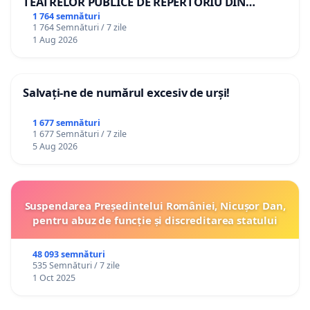
TEATRELOR PUBLICE DE REPERTORIU DIN
ROMÂNIA
1 764 semnături
1 764 Semnături / 7 zile
1 Aug 2026
Salvați-ne de numărul excesiv de urși!
1 677 semnături
1 677 Semnături / 7 zile
5 Aug 2026
Suspendarea Președintelui României, Nicușor Dan,
pentru abuz de funcție și discreditarea statului
48 093 semnături
535 Semnături / 7 zile
1 Oct 2025