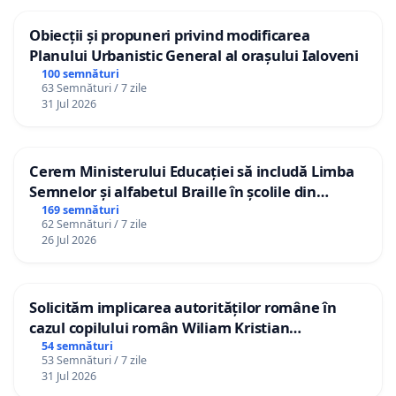
Obiecții și propuneri privind modificarea
Planului Urbanistic General al orașului Ialoveni
100 semnături
63 Semnături / 7 zile
31 Jul 2026
Cerem Ministerului Educației să includă Limba
Semnelor și alfabetul Braille în școlile din
Republica Moldova!
169 semnături
62 Semnături / 7 zile
26 Jul 2026
Solicităm implicarea autorităților române în
cazul copilului român Wiliam Kristian
Gheorghe, aflat în plasament în Danemarca de
54 semnături
53 Semnături / 7 zile
12 ani
31 Jul 2026