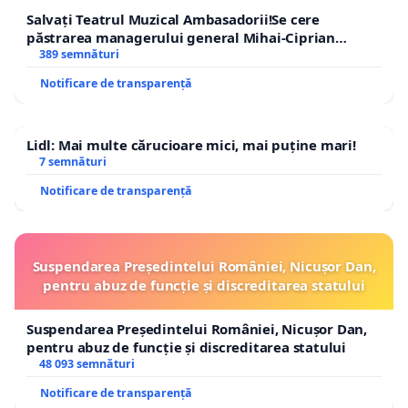
Salvați Teatrul Muzical Ambasadorii!Se cere
păstrarea managerului general Mihai-Ciprian
ROGOJAN
389 semnături
Notificare de transparență
Lidl: Mai multe cărucioare mici, mai puține mari!
7 semnături
Notificare de transparență
Suspendarea Președintelui României, Nicușor Dan,
pentru abuz de funcție și discreditarea statului
Suspendarea Președintelui României, Nicușor Dan,
pentru abuz de funcție și discreditarea statului
48 093 semnături
Notificare de transparență