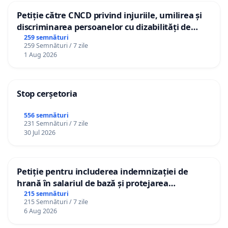
Petiție către CNCD privind injuriile, umilirea și
discriminarea persoanelor cu dizabilități de
către utilizatorul TikTok „Gorici”
259 semnături
259 Semnături / 7 zile
1 Aug 2026
Stop cerșetoria
556 semnături
231 Semnături / 7 zile
30 Jul 2026
Petiție pentru includerea indemnizației de
hrană în salariul de bază și protejarea
gradațiilor de vechime pentru asistenții
215 semnături
215 Semnături / 7 zile
personali
6 Aug 2026