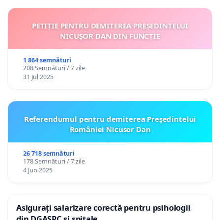
PETIȚIE PENTRU DEMITEREA PREȘEDINTELUI
NICUȘOR DAN DIN FUNCȚIE
1 864 semnături
208 Semnături / 7 zile
31 Jul 2025
Referendumul pentru demiterea Preşedintelui
României Nicusor Dan
26 718 semnături
178 Semnături / 7 zile
4 Jun 2025
Asigurați salarizare corectă pentru psihologii
din DGASPC și spitale