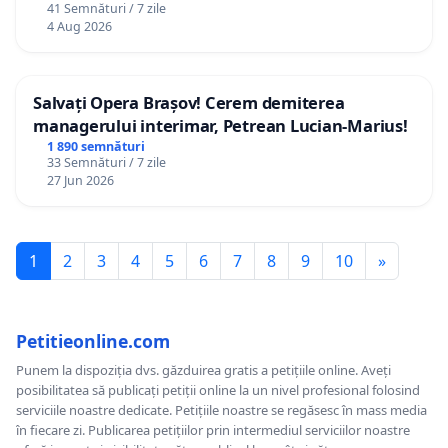
41 Semnături / 7 zile
4 Aug 2026
Salvați Opera Brașov! Cerem demiterea
managerului interimar, Petrean Lucian-Marius!
1 890 semnături
33 Semnături / 7 zile
27 Jun 2026
1
2
3
4
5
6
7
8
9
10
»
Petitieonline.com
Punem la dispoziția dvs. găzduirea gratis a petițiile online. Aveți
posibilitatea să publicați petiții online la un nivel profesional folosind
serviciile noastre dedicate. Petițiile noastre se regăsesc în mass media
în fiecare zi. Publicarea petițiilor prin intermediul serviciilor noastre