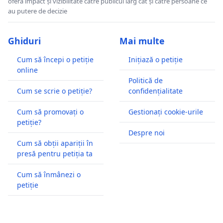
oferă impact și vizibilitate către publicul larg cât și către persoane ce
au putere de decizie
Ghiduri
Mai multe
Cum să începi o petiție
Inițiază o petiție
online
Politică de
Cum se scrie o petiție?
confidențialitate
Cum să promovați o
Gestionați cookie-urile
petiție?
Despre noi
Cum să obții apariții în
presă pentru petiția ta
Cum să înmânezi o
petiție