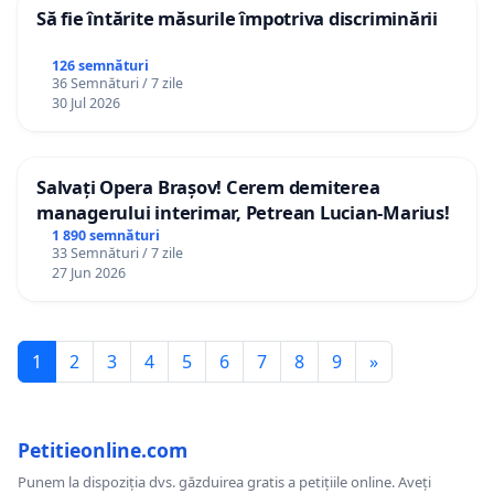
Să fie întărite măsurile împotriva discriminării
126 semnături
36 Semnături / 7 zile
30 Jul 2026
Salvați Opera Brașov! Cerem demiterea
managerului interimar, Petrean Lucian-Marius!
1 890 semnături
33 Semnături / 7 zile
27 Jun 2026
1
2
3
4
5
6
7
8
9
»
Petitieonline.com
Punem la dispoziția dvs. găzduirea gratis a petițiile online. Aveți