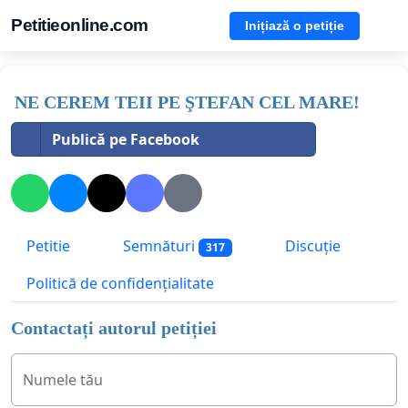
Petitieonline.com
Inițiază o petiție
NE CEREM TEII PE ŞTEFAN CEL MARE!
Publică pe Facebook
Petitie
Semnături
Discuție
317
Politică de confidențialitate
Contactați autorul petiției
Numele tău