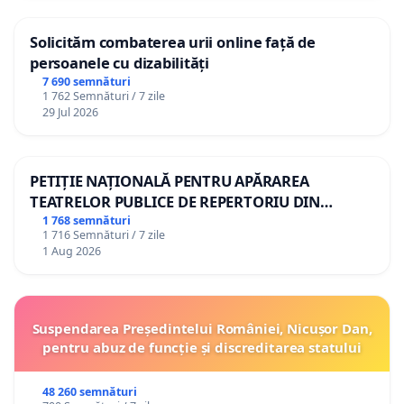
Solicităm combaterea urii online față de
persoanele cu dizabilități
7 690 semnături
1 762 Semnături / 7 zile
29 Jul 2026
PETIȚIE NAȚIONALĂ PENTRU APĂRAREA
TEATRELOR PUBLICE DE REPERTORIU DIN
ROMÂNIA
1 768 semnături
1 716 Semnături / 7 zile
1 Aug 2026
Suspendarea Președintelui României, Nicușor Dan,
pentru abuz de funcție și discreditarea statului
48 260 semnături