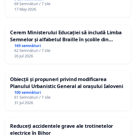
69 Semnături / 7 zile
17 May 2026
Cerem Ministerului Educației să includă Limba
Semnelor și alfabetul Braille în școlile din
Republica Moldova!
169 semnături
62 Semnături / 7 zile
26 Jul 2026
Obiecții și propuneri privind modificarea
Planului Urbanistic General al orașului Ialoveni
100 semnături
61 Semnături / 7 zile
31 Jul 2026
Reduceți accidentele grave ale trotinetelor
electrice în Bihor