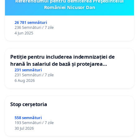
Referendumul pentru demiterea Preşedintelui
României Nicusor Dan
26 781 semnături
236 Semnături / 7 zile
4 Jun 2025
Petiție pentru includerea indemnizației de
hrană în salariul de bază și protejarea
gradațiilor de vechime pentru asistenții
231 semnături
231 Semnături / 7 zile
personali
6 Aug 2026
Stop cerșetoria
558 semnături
193 Semnături / 7 zile
30 Jul 2026