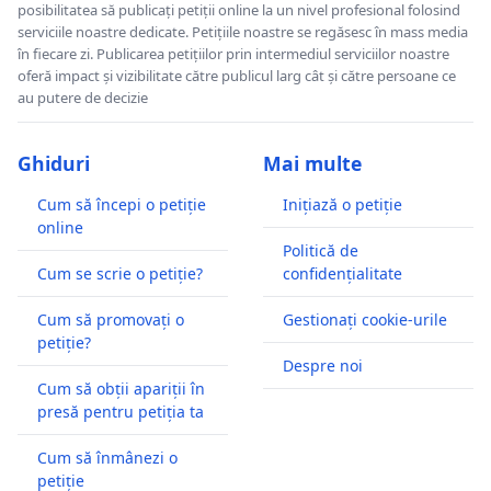
posibilitatea să publicați petiții online la un nivel profesional folosind
serviciile noastre dedicate. Petițiile noastre se regăsesc în mass media
în fiecare zi. Publicarea petițiilor prin intermediul serviciilor noastre
oferă impact și vizibilitate către publicul larg cât și către persoane ce
au putere de decizie
Ghiduri
Mai multe
Cum să începi o petiție
Inițiază o petiție
online
Politică de
Cum se scrie o petiție?
confidențialitate
Cum să promovați o
Gestionați cookie-urile
petiție?
Despre noi
Cum să obții apariții în
presă pentru petiția ta
Cum să înmânezi o
petiție