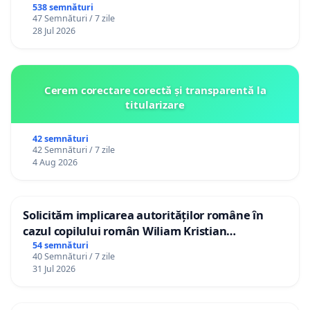
538 semnături
47 Semnături / 7 zile
28 Jul 2026
Cerem corectare corectă și transparentă la
titularizare
42 semnături
42 Semnături / 7 zile
4 Aug 2026
Solicităm implicarea autorităților române în
cazul copilului român Wiliam Kristian
Gheorghe, aflat în plasament în Danemarca de
54 semnături
40 Semnături / 7 zile
12 ani
31 Jul 2026