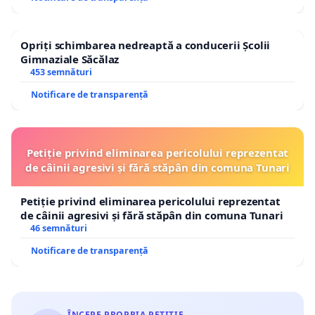
Opriți schimbarea nedreaptă a conducerii Școlii
Gimnaziale Săcălaz
453 semnături
Notificare de transparență
Petiție privind eliminarea pericolului reprezentat
de câinii agresivi și fără stăpân din comuna Tunari
Petiție privind eliminarea pericolului reprezentat
de câinii agresivi și fără stăpân din comuna Tunari
46 semnături
Notificare de transparență
ÎNCEPE PROPRIA PETIȚIE