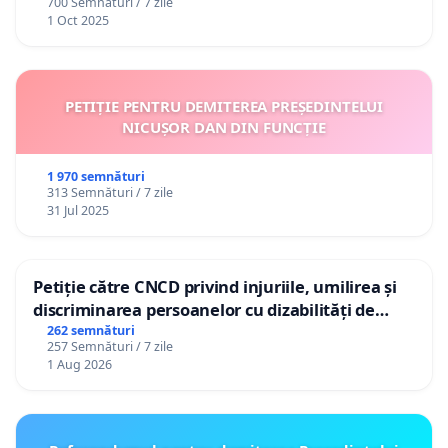
700 Semnături / 7 zile
1 Oct 2025
PETIȚIE PENTRU DEMITEREA PREȘEDINTELUI
NICUȘOR DAN DIN FUNCȚIE
1 970 semnături
313 Semnături / 7 zile
31 Jul 2025
Petiție către CNCD privind injuriile, umilirea și
discriminarea persoanelor cu dizabilități de
către utilizatorul TikTok „Gorici”
262 semnături
257 Semnături / 7 zile
1 Aug 2026