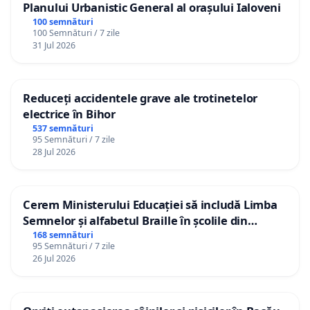
Planului Urbanistic General al orașului Ialoveni
100 semnături
100 Semnături / 7 zile
31 Jul 2026
Reduceți accidentele grave ale trotinetelor
electrice în Bihor
537 semnături
95 Semnături / 7 zile
28 Jul 2026
Cerem Ministerului Educației să includă Limba
Semnelor și alfabetul Braille în școlile din
Republica Moldova!
168 semnături
95 Semnături / 7 zile
26 Jul 2026