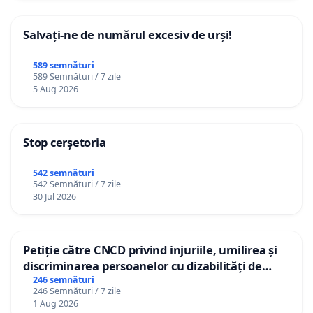
Salvați-ne de numărul excesiv de urși!
589 semnături
589 Semnături / 7 zile
5 Aug 2026
Stop cerșetoria
542 semnături
542 Semnături / 7 zile
30 Jul 2026
Petiție către CNCD privind injuriile, umilirea și
discriminarea persoanelor cu dizabilități de
către utilizatorul TikTok „Gorici”
246 semnături
246 Semnături / 7 zile
1 Aug 2026