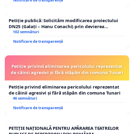
Notificare de transparență
Petiție publică: Solicităm modificarea proiectului
DN25 (Galați – Hanu Conachi) prin devierea
traseului în afara localităților!
102 semnături
Notificare de transparență
Petiție privind eliminarea pericolului reprezentat
de câinii agresivi și fără stăpân din comuna Tunari
Petiție privind eliminarea pericolului reprezentat
de câinii agresivi și fără stăpân din comuna Tunari
46 semnături
Notificare de transparență
PETIȚIE NAȚIONALĂ PENTRU APĂRAREA TEATRELOR
PUBLICE DE REPERTORIU DIN ROMÂNIA