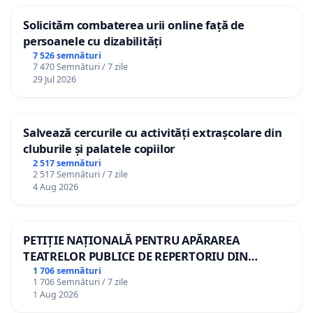
Solicităm combaterea urii online față de
persoanele cu dizabilități
7 526 semnături
7 470 Semnături / 7 zile
29 Jul 2026
Salvează cercurile cu activități extrașcolare din
cluburile și palatele copiilor
2 517 semnături
2 517 Semnături / 7 zile
4 Aug 2026
PETIȚIE NAȚIONALĂ PENTRU APĂRAREA
TEATRELOR PUBLICE DE REPERTORIU DIN
ROMÂNIA
1 706 semnături
1 706 Semnături / 7 zile
1 Aug 2026