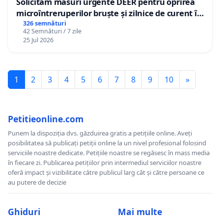
Solicităm măsuri urgente DEER pentru oprirea
microîntreruperilor bruște și zilnice de curent în
Sâncraiu de Mureș și Nazna
326 semnături
42 Semnături / 7 zile
25 Jul 2026
1
2
3
4
5
6
7
8
9
10
»
Petitieonline.com
Punem la dispoziția dvs. găzduirea gratis a petițiile online. Aveți
posibilitatea să publicați petiții online la un nivel profesional folosind
serviciile noastre dedicate. Petițiile noastre se regăsesc în mass media
în fiecare zi. Publicarea petițiilor prin intermediul serviciilor noastre
oferă impact și vizibilitate către publicul larg cât și către persoane ce
au putere de decizie
Ghiduri
Mai multe