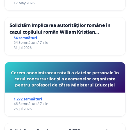
17 May 2026
Solicităm implicarea autorităților române în
cazul copilului român Wiliam Kristian
Gheorghe, aflat în plasament în Danemarca de
54 semnături
54 Semnături / 7 zile
12 ani
31 Jul 2026
Cerem anonimizarea totală a datelor personale în
cazul concursurilor şi a examenelor organizate
pentru profesori de către Ministerul Educaţiei
1 272 semnături
46 Semnături / 7 zile
25 Jul 2026