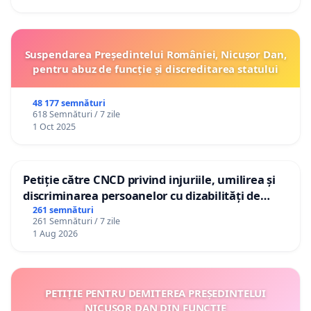
Suspendarea Președintelui României, Nicușor Dan,
pentru abuz de funcție și discreditarea statului
48 177 semnături
618 Semnături / 7 zile
1 Oct 2025
Petiție către CNCD privind injuriile, umilirea și
discriminarea persoanelor cu dizabilități de
către utilizatorul TikTok „Gorici”
261 semnături
261 Semnături / 7 zile
1 Aug 2026
PETIȚIE PENTRU DEMITEREA PREȘEDINTELUI
NICUȘOR DAN DIN FUNCȚIE