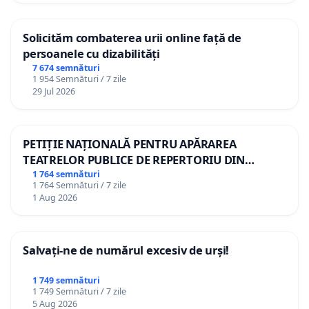
Solicităm combaterea urii online față de
persoanele cu dizabilități
7 674 semnături
1 954 Semnături / 7 zile
29 Jul 2026
PETIȚIE NAȚIONALĂ PENTRU APĂRAREA
TEATRELOR PUBLICE DE REPERTORIU DIN
ROMÂNIA
1 764 semnături
1 764 Semnături / 7 zile
1 Aug 2026
Salvați-ne de numărul excesiv de urși!
1 749 semnături
1 749 Semnături / 7 zile
5 Aug 2026