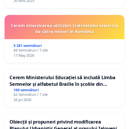
20 Nov 2025
Cerem interzicerea utilizării trotinetelor electrice
de către minori în România
5 281 semnături
69 Semnături / 7 zile
17 May 2026
Cerem Ministerului Educației să includă Limba
Semnelor și alfabetul Braille în școlile din
Republica Moldova!
169 semnături
62 Semnături / 7 zile
26 Jul 2026
Obiecții și propuneri privind modificarea
Planului Urbanistic General al orașului Ialoveni