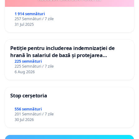
1 914 semnături
257 Semnături / 7 zile
31 Jul 2025
Petiție pentru includerea indemnizației de
hrană în salariul de bază și protejarea
gradațiilor de vechime pentru asistenții
225 semnături
225 Semnături / 7 zile
personali
6 Aug 2026
Stop cerșetoria
556 semnături
201 Semnături / 7 zile
30 Jul 2026