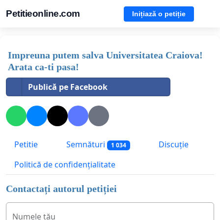
Petitieonline.com
Inițiază o petiție
Impreuna putem salva Universitatea Craiova!
Arata ca-ti pasa!
Publică pe Facebook
Petitie
Semnături
Discuție
1 034
Politică de confidențialitate
Contactați autorul petiției
Numele tău