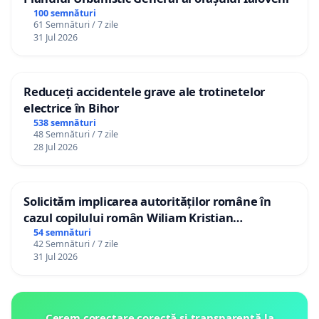
100 semnături
61 Semnături / 7 zile
31 Jul 2026
Reduceți accidentele grave ale trotinetelor
electrice în Bihor
538 semnături
48 Semnături / 7 zile
28 Jul 2026
Solicităm implicarea autorităților române în
cazul copilului român Wiliam Kristian
Gheorghe, aflat în plasament în Danemarca de
54 semnături
42 Semnături / 7 zile
12 ani
31 Jul 2026
Cerem corectare corectă și transparentă la