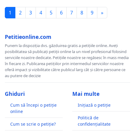
1
2
3
4
5
6
7
8
9
»
Petitieonline.com
Punem la dispoziția dvs. găzduirea gratis a petițiile online. Aveți
posibilitatea să publicați petiții online la un nivel profesional folosind
serviciile noastre dedicate. Petițiile noastre se regăsesc în mass media
în fiecare zi. Publicarea petițiilor prin intermediul serviciilor noastre
oferă impact și vizibilitate către publicul larg cât și către persoane ce
au putere de decizie
Ghiduri
Mai multe
Cum să începi o petiție
Inițiază o petiție
online
Politică de
Cum se scrie o petiție?
confidențialitate