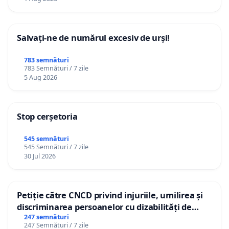
Salvați-ne de numărul excesiv de urși!
783 semnături
783 Semnături / 7 zile
5 Aug 2026
Stop cerșetoria
545 semnături
545 Semnături / 7 zile
30 Jul 2026
Petiție către CNCD privind injuriile, umilirea și
discriminarea persoanelor cu dizabilități de
către utilizatorul TikTok „Gorici”
247 semnături
247 Semnături / 7 zile