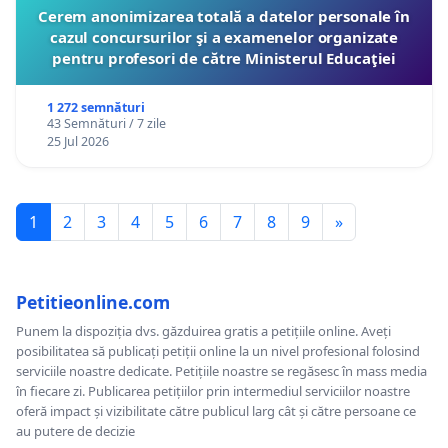
Cerem anonimizarea totală a datelor personale în
cazul concursurilor şi a examenelor organizate
pentru profesori de către Ministerul Educaţiei
1 272 semnături
43 Semnături / 7 zile
25 Jul 2026
1
2
3
4
5
6
7
8
9
»
Petitieonline.com
Punem la dispoziția dvs. găzduirea gratis a petițiile online. Aveți
posibilitatea să publicați petiții online la un nivel profesional folosind
serviciile noastre dedicate. Petițiile noastre se regăsesc în mass media
în fiecare zi. Publicarea petițiilor prin intermediul serviciilor noastre
oferă impact și vizibilitate către publicul larg cât și către persoane ce
au putere de decizie