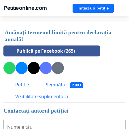
Petitieonline.com
Inițiază o petiție
Amânaţi termenul limită pentru declarația
anuală!
Publică pe Facebook (265)
Petitie
Semnături
2 993
Vizibilitate suplimentară
Contactați autorul petiției
Numele tău