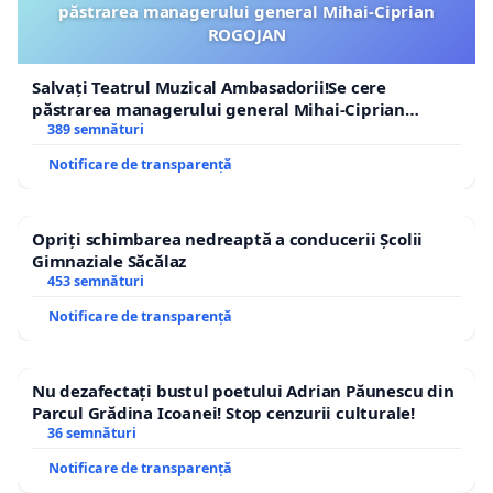
păstrarea managerului general Mihai-Ciprian
ROGOJAN
Salvați Teatrul Muzical Ambasadorii!Se cere
păstrarea managerului general Mihai-Ciprian
ROGOJAN
389 semnături
Notificare de transparență
Opriți schimbarea nedreaptă a conducerii Școlii
Gimnaziale Săcălaz
453 semnături
Notificare de transparență
Nu dezafectați bustul poetului Adrian Păunescu din
Parcul Grădina Icoanei! Stop cenzurii culturale!
36 semnături
Notificare de transparență