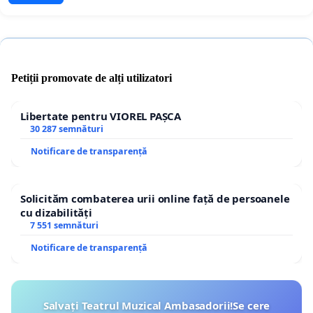
Petiții promovate de alți utilizatori
Libertate pentru VIOREL PAȘCA
30 287 semnături
Notificare de transparență
Solicităm combaterea urii online față de persoanele
cu dizabilități
7 551 semnături
Notificare de transparență
Salvați Teatrul Muzical Ambasadorii!Se cere