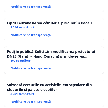
Notificare de transparență
Opriți eutanasierea câinilor și pisicilor în Bacău
1 596 semnături
Notificare de transparență
Petiție publică: Solicităm modificarea proiectului
DN25 (Galați – Hanu Conachi) prin devierea
traseului în afara localităților!
102 semnături
Notificare de transparență
Salvează cercurile cu activități extrașcolare din
cluburile și palatele copiilor
2 681 semnături
Notificare de transparență