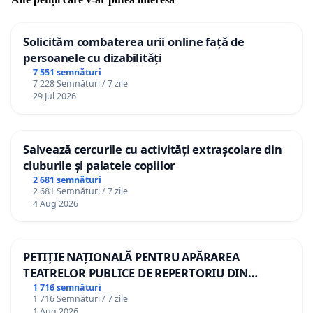
Solicităm combaterea urii online față de
persoanele cu dizabilități
7 551 semnături
7 228 Semnături / 7 zile
29 Jul 2026
Salvează cercurile cu activități extrașcolare din
cluburile și palatele copiilor
2 681 semnături
2 681 Semnături / 7 zile
4 Aug 2026
PETIȚIE NAȚIONALĂ PENTRU APĂRAREA
TEATRELOR PUBLICE DE REPERTORIU DIN
ROMÂNIA
1 716 semnături
1 716 Semnături / 7 zile
1 Aug 2026