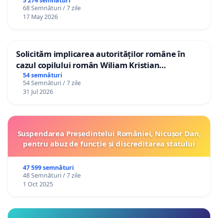
5 274 semnături
68 Semnături / 7 zile
17 May 2026
Solicităm implicarea autorităților române în
cazul copilului român Wiliam Kristian
Gheorghe, aflat în plasament în Danemarca de
54 semnături
54 Semnături / 7 zile
12 ani
31 Jul 2026
Suspendarea Președintelui României, Nicușor Dan,
pentru abuz de funcție și discreditarea statului
47 599 semnături
48 Semnături / 7 zile
1 Oct 2025