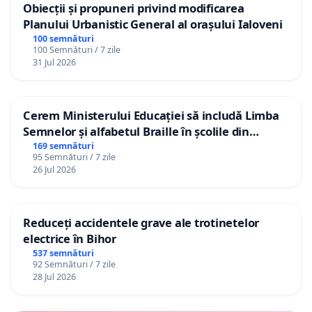
Obiecții și propuneri privind modificarea
Planului Urbanistic General al orașului Ialoveni
100 semnături
100 Semnături / 7 zile
31 Jul 2026
Cerem Ministerului Educației să includă Limba
Semnelor și alfabetul Braille în școlile din
Republica Moldova!
169 semnături
95 Semnături / 7 zile
26 Jul 2026
Reduceți accidentele grave ale trotinetelor
electrice în Bihor
537 semnături
92 Semnături / 7 zile
28 Jul 2026