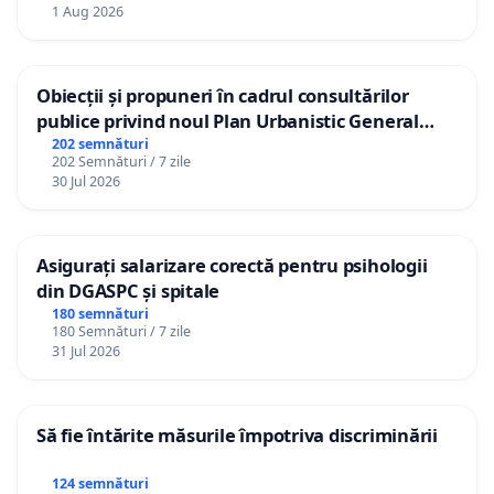
1 Aug 2026
Obiecții și propuneri în cadrul consultărilor
publice privind noul Plan Urbanistic General
(PUG) Ialoveni
202 semnături
202 Semnături / 7 zile
30 Jul 2026
Asigurați salarizare corectă pentru psihologii
din DGASPC și spitale
180 semnături
180 Semnături / 7 zile
31 Jul 2026
Să fie întărite măsurile împotriva discriminării
124 semnături