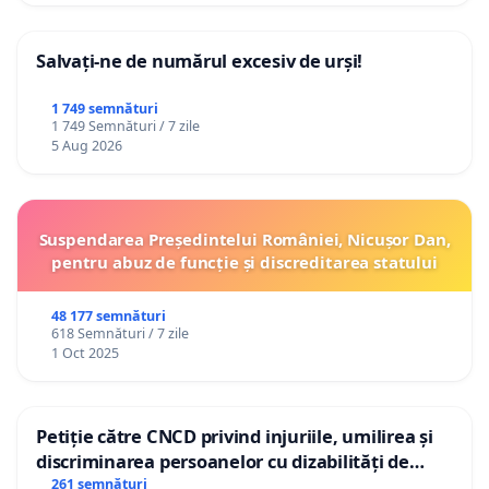
Salvați-ne de numărul excesiv de urși!
1 749 semnături
1 749 Semnături / 7 zile
5 Aug 2026
Suspendarea Președintelui României, Nicușor Dan,
pentru abuz de funcție și discreditarea statului
48 177 semnături
618 Semnături / 7 zile
1 Oct 2025
Petiție către CNCD privind injuriile, umilirea și
discriminarea persoanelor cu dizabilități de
către utilizatorul TikTok „Gorici”
261 semnături