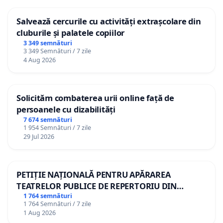
Salvează cercurile cu activități extrașcolare din
cluburile și palatele copiilor
3 349 semnături
3 349 Semnături / 7 zile
4 Aug 2026
Solicităm combaterea urii online față de
persoanele cu dizabilități
7 674 semnături
1 954 Semnături / 7 zile
29 Jul 2026
PETIȚIE NAȚIONALĂ PENTRU APĂRAREA
TEATRELOR PUBLICE DE REPERTORIU DIN
ROMÂNIA
1 764 semnături
1 764 Semnături / 7 zile
1 Aug 2026