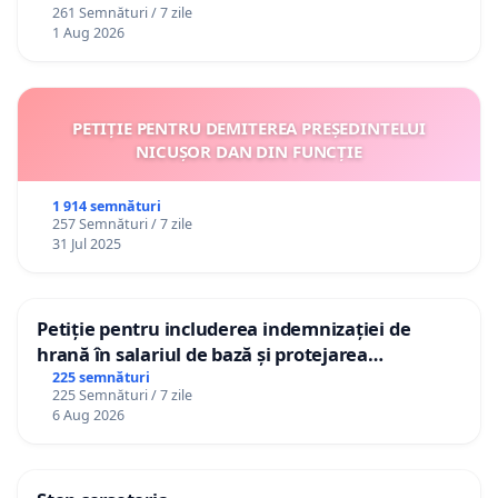
261 Semnături / 7 zile
1 Aug 2026
PETIȚIE PENTRU DEMITEREA PREȘEDINTELUI
NICUȘOR DAN DIN FUNCȚIE
1 914 semnături
257 Semnături / 7 zile
31 Jul 2025
Petiție pentru includerea indemnizației de
hrană în salariul de bază și protejarea
gradațiilor de vechime pentru asistenții
225 semnături
225 Semnături / 7 zile
personali
6 Aug 2026