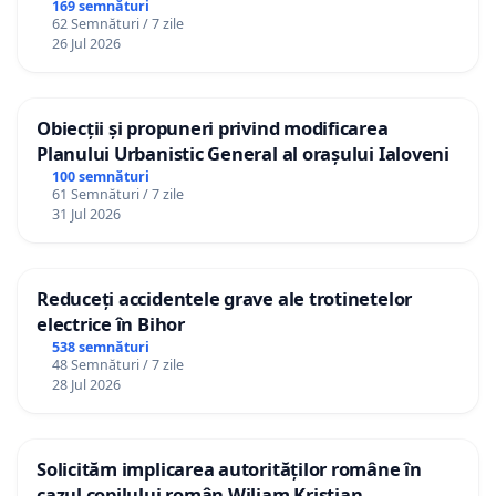
Republica Moldova!
169 semnături
62 Semnături / 7 zile
26 Jul 2026
Obiecții și propuneri privind modificarea
Planului Urbanistic General al orașului Ialoveni
100 semnături
61 Semnături / 7 zile
31 Jul 2026
Reduceți accidentele grave ale trotinetelor
electrice în Bihor
538 semnături
48 Semnături / 7 zile
28 Jul 2026
Solicităm implicarea autorităților române în
cazul copilului român Wiliam Kristian