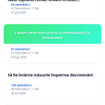
Gheorghe, aflat în plasament în Danemarca de
54 semnături
42 Semnături / 7 zile
12 ani
31 Jul 2026
Cerem corectare corectă și transparentă la
titularizare
41 semnături
41 Semnături / 7 zile
4 Aug 2026
Să fie întărite măsurile împotriva discriminării
126 semnături
40 Semnături / 7 zile
30 Jul 2026