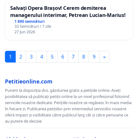
Salvați Opera Brașov! Cerem demiterea
managerului interimar, Petrean Lucian-Marius!
1 890 semnături
33 Semnături / 7 zile
27 Jun 2026
1
2
3
4
5
6
7
8
9
»
Petitieonline.com
Punem la dispoziția dvs. găzduirea gratis a petițiile online. Aveți
posibilitatea să publicați petiții online la un nivel profesional folosind
serviciile noastre dedicate. Petițiile noastre se regăsesc în mass media
în fiecare zi. Publicarea petițiilor prin intermediul serviciilor noastre
oferă impact și vizibilitate către publicul larg cât și către persoane ce
au putere de decizie