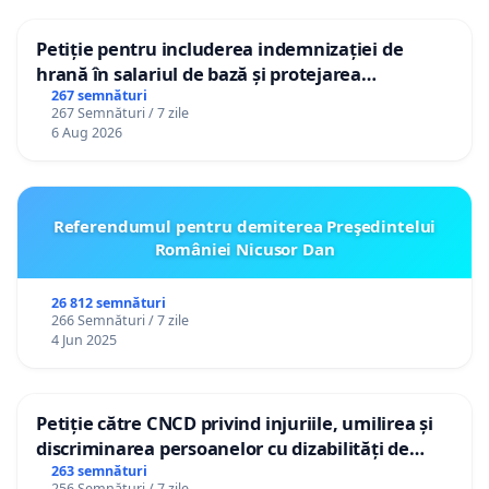
Petiție pentru includerea indemnizației de
hrană în salariul de bază și protejarea
gradațiilor de vechime pentru asistenții
267 semnături
267 Semnături / 7 zile
personali
6 Aug 2026
Referendumul pentru demiterea Preşedintelui
României Nicusor Dan
26 812 semnături
266 Semnături / 7 zile
4 Jun 2025
Petiție către CNCD privind injuriile, umilirea și
discriminarea persoanelor cu dizabilități de
către utilizatorul TikTok „Gorici”
263 semnături
256 Semnături / 7 zile