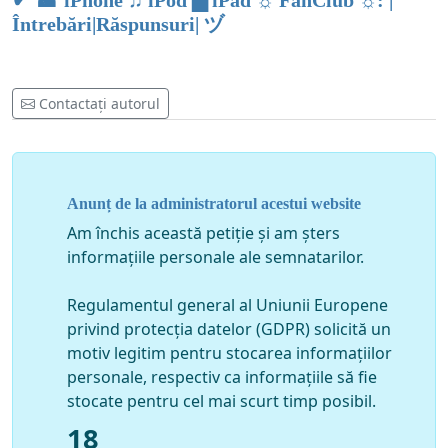
✔ ☎ iPhone ♫ iPod ▇ iPad ☼ FanClub ☼: |
Întrebări|Răspunsuri| ヅ
Contactați autorul
Anunț de la administratorul acestui website
Am închis această petiție și am șters
informațiile personale ale semnatarilor.
Regulamentul general al Uniunii Europene
privind protecția datelor (GDPR) solicită un
motiv legitim pentru stocarea informațiilor
personale, respectiv ca informațiile să fie
stocate pentru cel mai scurt timp posibil.
18