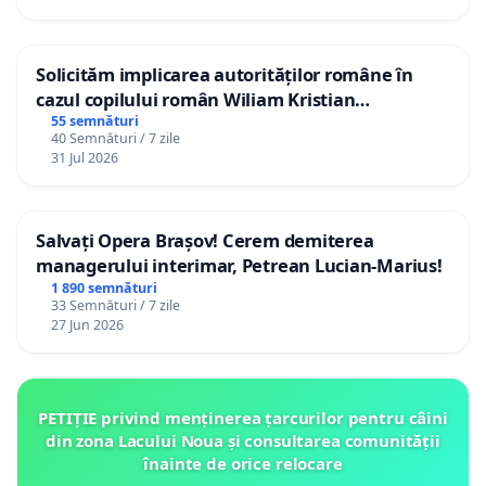
Solicităm implicarea autorităților române în
cazul copilului român Wiliam Kristian
Gheorghe, aflat în plasament în Danemarca de
55 semnături
40 Semnături / 7 zile
12 ani
31 Jul 2026
Salvați Opera Brașov! Cerem demiterea
managerului interimar, Petrean Lucian-Marius!
1 890 semnături
33 Semnături / 7 zile
27 Jun 2026
PETIȚIE privind menținerea țarcurilor pentru câini
din zona Lacului Noua și consultarea comunității
înainte de orice relocare