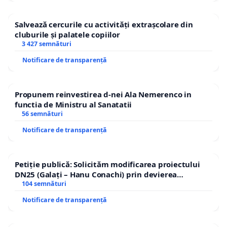
Salvează cercurile cu activități extrașcolare din
cluburile și palatele copiilor
3 427 semnături
Notificare de transparență
Propunem reinvestirea d-nei Ala Nemerenco in
functia de Ministru al Sanatatii
56 semnături
Notificare de transparență
Petiție publică: Solicităm modificarea proiectului
DN25 (Galați – Hanu Conachi) prin devierea
traseului în afara localităților!
104 semnături
Notificare de transparență