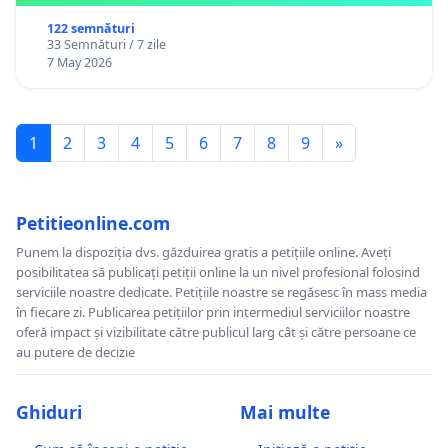
122 semnături
33 Semnături / 7 zile
7 May 2026
1
2
3
4
5
6
7
8
9
»
Petitieonline.com
Punem la dispoziția dvs. găzduirea gratis a petițiile online. Aveți
posibilitatea să publicați petiții online la un nivel profesional folosind
serviciile noastre dedicate. Petițiile noastre se regăsesc în mass media
în fiecare zi. Publicarea petițiilor prin intermediul serviciilor noastre
oferă impact și vizibilitate către publicul larg cât și către persoane ce
au putere de decizie
Ghiduri
Mai multe