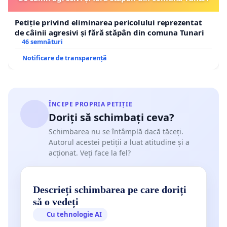
Petiție privind eliminarea pericolului reprezentat
de câinii agresivi și fără stăpân din comuna Tunari
46 semnături
Notificare de transparență
ÎNCEPE PROPRIA PETIȚIE
Doriți să schimbați ceva?
Schimbarea nu se întâmplă dacă tăceți.
Autorul acestei petiții a luat atitudine și a
acționat. Veți face la fel?
Descrieți schimbarea pe care doriți
să o vedeți
Cu tehnologie AI