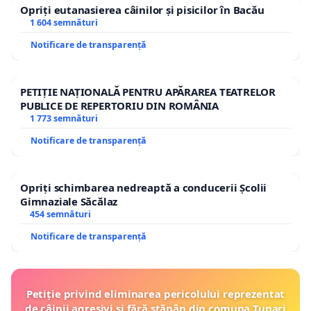
Opriți eutanasierea câinilor și pisicilor în Bacău
1 604 semnături
Notificare de transparență
PETIȚIE NAȚIONALĂ PENTRU APĂRAREA TEATRELOR
PUBLICE DE REPERTORIU DIN ROMÂNIA
1 773 semnături
Notificare de transparență
Opriți schimbarea nedreaptă a conducerii Școlii
Gimnaziale Săcălaz
454 semnături
Notificare de transparență
Petiție privind eliminarea pericolului reprezentat
de câinii agresivi și fără stăpân din comuna Tunari