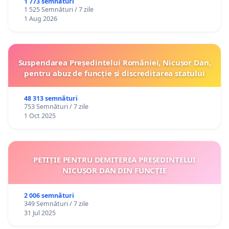
ROMÂNIA
1 773 semnături
1 525 Semnături / 7 zile
1 Aug 2026
Suspendarea Președintelui României, Nicușor Dan,
pentru abuz de funcție și discreditarea statului
48 313 semnături
753 Semnături / 7 zile
1 Oct 2025
PETIȚIE PENTRU DEMITEREA PREȘEDINTELUI
NICUȘOR DAN DIN FUNCȚIE
2 006 semnături
349 Semnături / 7 zile
31 Jul 2025