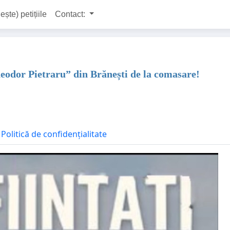
ește) petițiile
Contact:
dor Pietraru” din Brănești de la comasare!
Politică de confidențialitate