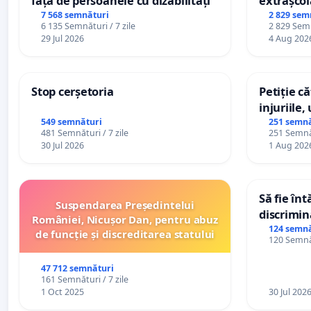
față de persoanele cu dizabilități
extrașcol
palatele c
7 568 semnături
2 829 sem
6 135 Semnături / 7 zile
2 829 Semn
29 Jul 2026
4 Aug 202
Stop cerșetoria
Petiție c
injuriile,
persoanel
549 semnături
251 semnă
481 Semnături / 7 zile
251 Semnăt
către util
30 Jul 2026
1 Aug 202
Să fie în
Suspendarea Președintelui
discrimin
României, Nicușor Dan, pentru abuz
124 semnă
de funcție și discreditarea statului
120 Semnăt
47 712 semnături
161 Semnături / 7 zile
1 Oct 2025
30 Jul 202