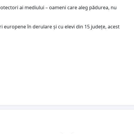
i protectori ai mediului – oameni care aleg pădurea, nu
i europene în derulare și cu elevi din 15 județe, acest
ndrologic, pepinieră și atelier silvic.
urii românești.
masare!
i protejată de oameni pregătiți, dedicați mediului!
 educație silvică, viitorul e tăiat din rădăcină!