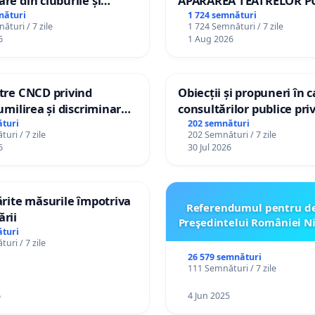
are din cluburile și
APĂRAREA TEATRELOR P
opiilor
DE REPERTORIU DIN RO
nături
1 724 semnături
ături / 7 zile
1 724 Semnături / 7 zile
6
1 Aug 2026
ătre CNCD privind
Obiecții și propuneri în 
 umilirea și discriminarea
consultărilor publice pri
or cu dizabilități de
Plan Urbanistic General 
turi
202 semnături
uri / 7 zile
202 Semnături / 7 zile
izatorul TikTok „Gorici”
Ialoveni
6
30 Jul 2026
tărite măsurile împotriva
Referendumul pentru d
ării
Preşedintelui României N
turi
uri / 7 zile
26 579 semnături
111 Semnături / 7 zile
6
4 Jun 2025