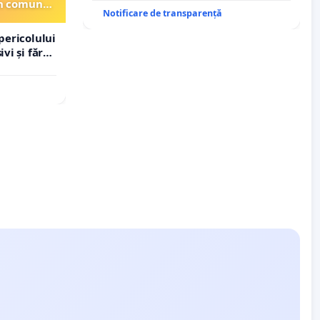
din comuna
Notificare de transparență
pericolului
vi și fără