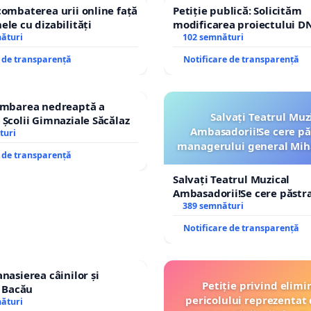
combaterea urii online față
Petiție publică: Solicităm
ele cu dizabilități
modificarea proiectului DN
nături
– Hanu Conachi) prin devi
102 semnături
traseului în afara localități
e de transparență
Notificare de transparență
himbarea nedreaptă a
Salvați Teatrul Muz
 Școlii Gimnaziale Săcălaz
Ambasadorii!Se cere pă
turi
managerului general Mih
e de transparență
ROGOJAN
Salvați Teatrul Muzical
Ambasadorii!Se cere păstr
managerului general Miha
389 semnături
ROGOJAN
Notificare de transparență
nasierea câinilor și
Petiție privind elimi
n Bacău
pericolului reprezentat 
nături