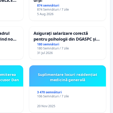
UBLICE
urși!
MÂNIA
874 semnături
874 Semnături / 7 zile
5 Aug 2026
cadrul
Asigurați salarizare corectă
vind noul
pentru psihologii din DGASPC și
(PUG)
spitale
180 semnături
180 Semnături / 7 zile
31 Jul 2026
emiterea
Suplimentare locuri rezidențiat
icusor Dan
medicină generală
3 470 semnături
106 Semnături / 7 zile
20 Nov 2025