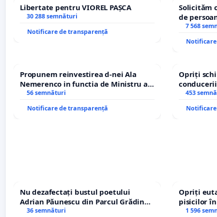
Libertate pentru VIOREL PAȘCA
Solicităm 
#NuDesființațiPietraru
30 288 semnături
de persoan
7 568 sem
#EducațieSilvică
Notificare de transparență
Notificar
#Brănești
#ViitorFărăTăieri
Propunem reinvestirea d-nei Ala
Opriți sc
Nemerenco in functia de Ministru al
conducerii
#RespectPădurii
Sanatatii
56 semnături
453 semnă
Notificare de transparență
Notificar
Nu dezafectați bustul poetului
Opriți euta
Adrian Păunescu din Parcul Grădina
pisicilor î
Icoanei! Stop cenzurii culturale!
36 semnături
1 596 sem