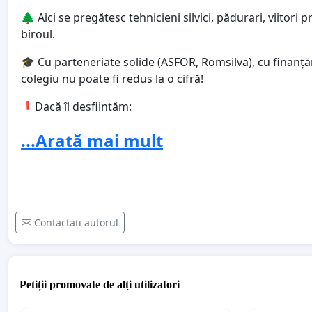
🌲 Aici se pregătesc tehnicieni silvici, pădurari, viitor
biroul.
🎓 Cu parteneriate solide (ASFOR, Romsilva), cu finanțăr
colegiu nu poate fi redus la o cifră!
❗️Dacă îl desființăm:
Pierdem o instituție unică în Muntenia.
...Arată mai mult
Distrugem un centru de excelență educațională cu parc de
Închidem drumul tinerilor către o meserie în slujba păd
📢 Cerem public: EXCEPTAREA acestui colegiu de la co
Contactați autorul
✔️Semnează petiția, pentru a-i da pădurii o șansă de a f
🔁 Distribuie acum! Pădurea are nevoie de apărători. Fără
Petiții promovate de alți utilizatori
#SalvămColegiulSilvic