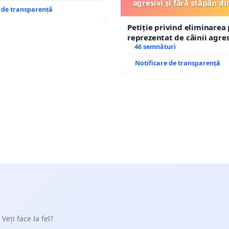
agresivi și fără stăpân 
e de transparență
Tunari
Petiție privind eliminarea 
reprezentat de câinii agresi
stăpân din comuna Tunari
46 semnături
Notificare de transparență
 Veți face la fel?