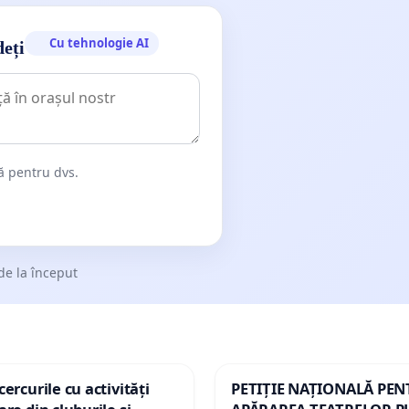
Cu tehnologie AI
deți
dă pentru dvs.
de la început
ercurile cu activități
PETIȚIE NAȚIONALĂ PE