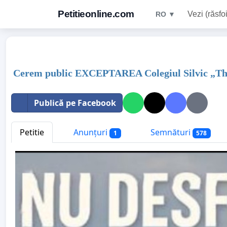
Petitieonline.com
Vezi (răsfoi
RO ▼
Cerem public EXCEPTAREA Colegiul Silvic „Theo
Publică pe Facebook
Petitie
Anunțuri
Semnături
1
578