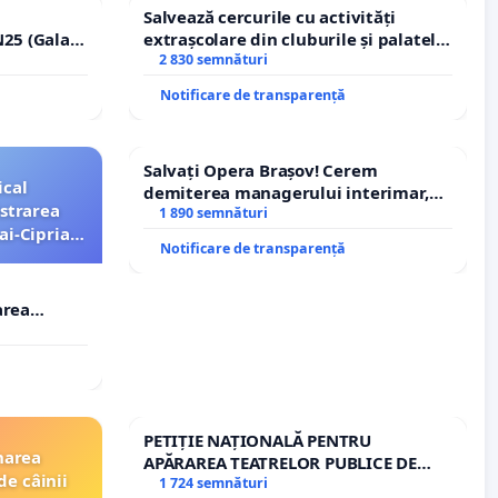
Salvează cercurile cu activități
25 (Galați
extrașcolare din cluburile și palatele
erea
copiilor
2 830 semnături
lor!
Notificare de transparență
Salvați Opera Brașov! Cerem
ical
demiterea managerului interimar,
strarea
Petrean Lucian-Marius!
1 890 semnături
ai-Ciprian
Notificare de transparență
area
i-Ciprian
PETIȚIE NAȚIONALĂ PENTRU
narea
APĂRAREA TEATRELOR PUBLICE DE
de câinii
REPERTORIU DIN ROMÂNIA
1 724 semnături