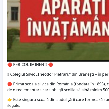
🔴 PERICOL IMINENT! 🔴
‼️ Colegiul Silvic „Theodor Pietraru” din Brănești – în pe
🛑 Prima școală silvică din România (fondată în 1893), cu 
de o reglementare care obligă școlile să aibă minim 500 
👉 Este singura școală din sudul țării care formează spe
ilegale.