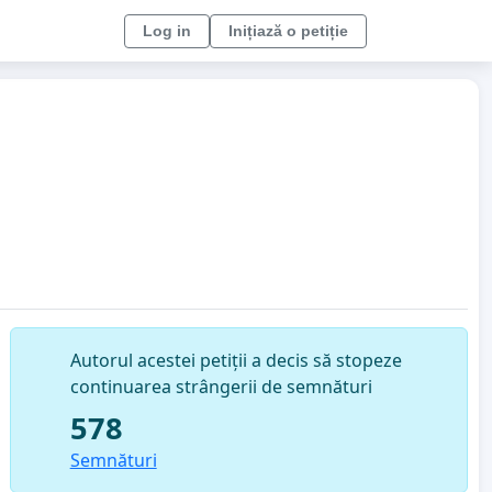
Log in
Inițiază o petiție
Autorul acestei petiții a decis să stopeze
continuarea strângerii de semnături
578
Semnături