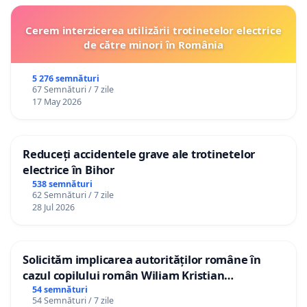
Cerem interzicerea utilizării trotinetelor electrice
de către minori în România
5 276 semnături
67 Semnături / 7 zile
17 May 2026
Reduceți accidentele grave ale trotinetelor
electrice în Bihor
538 semnături
62 Semnături / 7 zile
28 Jul 2026
Solicităm implicarea autorităților române în
cazul copilului român Wiliam Kristian
Gheorghe, aflat în plasament în Danemarca de
54 semnături
54 Semnături / 7 zile
12 ani