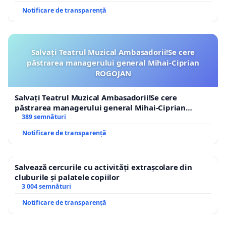
procesului de armonizare legislativă cu Uniunea
Notificare de transparență
Europeană, adoptarea unei bune practici inspirate
din modelul francez ar reprezenta un pas coerent
spre modernizarea cadrului național de protecție a
Salvați Teatrul Muzical Ambasadorii!Se cere
consumatorului.
păstrarea managerului general Mihai-Ciprian
ROGOJAN
Transparența privind originea alimentelor
înseamnă responsabilitate, încredere și respect
Salvați Teatrul Muzical Ambasadorii!Se cere
păstrarea managerului general Mihai-Ciprian
față de consumator. Republica Moldova are nevoie
ROGOJAN
389 semnături
de un sistem de etichetare clar, inteligibil și
Notificare de transparență
verificabil, care să permită fiecăruia dintre noi să
știe cu exactitate ce consumă și de unde provine
ceea ce pune pe masă.
Salvează cercurile cu activități extrașcolare din
cluburile și palatele copiilor
3 004 semnături
Notificare de transparență