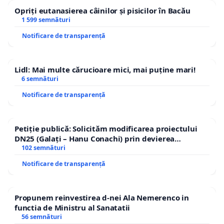
Opriți eutanasierea câinilor și pisicilor în Bacău
1 599 semnături
Notificare de transparență
Lidl: Mai multe cărucioare mici, mai puține mari!
6 semnături
Notificare de transparență
Petiție publică: Solicităm modificarea proiectului
DN25 (Galați – Hanu Conachi) prin devierea
traseului în afara localităților!
102 semnături
Notificare de transparență
Propunem reinvestirea d-nei Ala Nemerenco in
functia de Ministru al Sanatatii
56 semnături