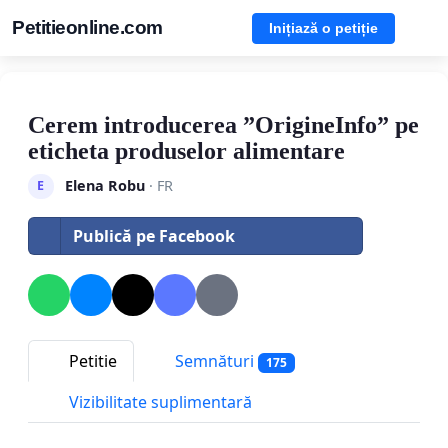
Petitieonline.com
Inițiază o petiție
Cerem introducerea ”OrigineInfo” pe
eticheta produselor alimentare
Elena Robu
· FR
E
Publică pe Facebook
Petitie
Semnături
175
Vizibilitate suplimentară