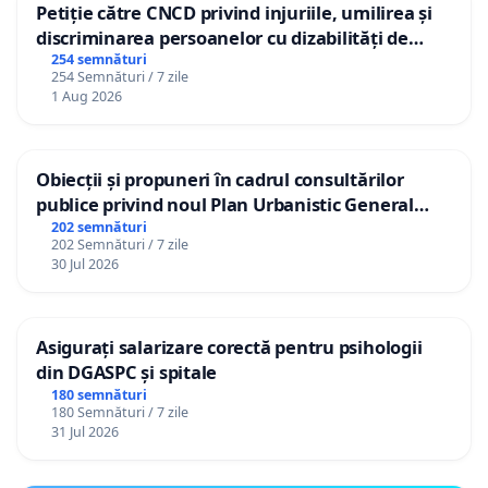
Petiție către CNCD privind injuriile, umilirea și
discriminarea persoanelor cu dizabilități de
către utilizatorul TikTok „Gorici”
254 semnături
254 Semnături / 7 zile
1 Aug 2026
Obiecții și propuneri în cadrul consultărilor
publice privind noul Plan Urbanistic General
(PUG) Ialoveni
202 semnături
202 Semnături / 7 zile
30 Jul 2026
Asigurați salarizare corectă pentru psihologii
din DGASPC și spitale
180 semnături
180 Semnături / 7 zile
31 Jul 2026