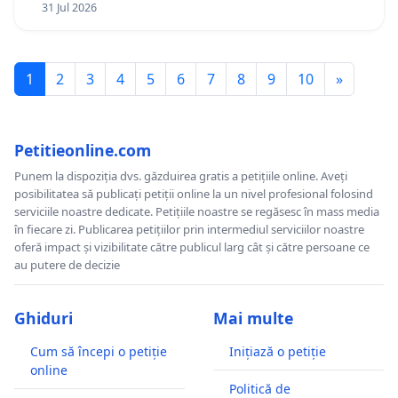
31 Jul 2026
1
2
3
4
5
6
7
8
9
10
»
Petitieonline.com
Punem la dispoziția dvs. găzduirea gratis a petițiile online. Aveți
posibilitatea să publicați petiții online la un nivel profesional folosind
serviciile noastre dedicate. Petițiile noastre se regăsesc în mass media
în fiecare zi. Publicarea petițiilor prin intermediul serviciilor noastre
oferă impact și vizibilitate către publicul larg cât și către persoane ce
au putere de decizie
Ghiduri
Mai multe
Cum să începi o petiție
Inițiază o petiție
online
Politică de