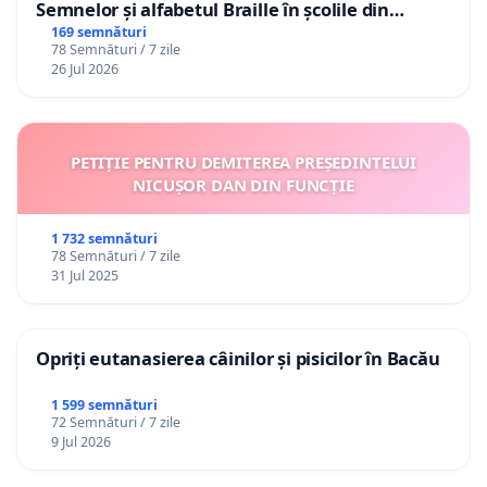
Semnelor și alfabetul Braille în școlile din
Republica Moldova!
169 semnături
78 Semnături / 7 zile
26 Jul 2026
PETIȚIE PENTRU DEMITEREA PREȘEDINTELUI
NICUȘOR DAN DIN FUNCȚIE
1 732 semnături
78 Semnături / 7 zile
31 Jul 2025
Opriți eutanasierea câinilor și pisicilor în Bacău
1 599 semnături
72 Semnături / 7 zile
9 Jul 2026