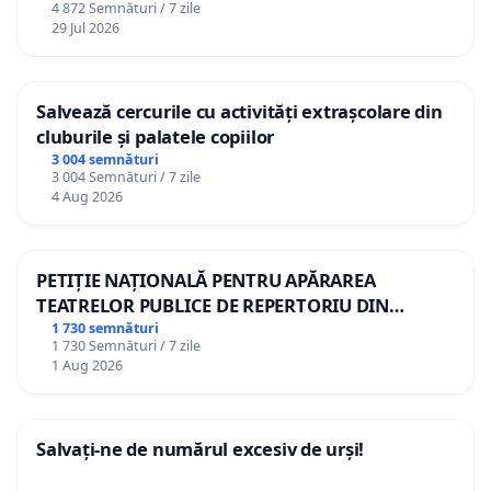
4 872 Semnături / 7 zile
29 Jul 2026
Salvează cercurile cu activități extrașcolare din
cluburile și palatele copiilor
3 004 semnături
3 004 Semnături / 7 zile
4 Aug 2026
PETIȚIE NAȚIONALĂ PENTRU APĂRAREA
TEATRELOR PUBLICE DE REPERTORIU DIN
ROMÂNIA
1 730 semnături
1 730 Semnături / 7 zile
1 Aug 2026
Salvați-ne de numărul excesiv de urși!