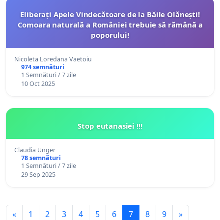
Eliberați Apele Vindecătoare de la Băile Olănești!
Comoara naturală a României trebuie să rămână a
poporului!
Nicoleta Loredana Vaetoiu
974 semnături
1 Semnături / 7 zile
10 Oct 2025
Stop eutanasiei !!!
Claudia Unger
78 semnături
1 Semnături / 7 zile
29 Sep 2025
«
1
2
3
4
5
6
7
8
9
»