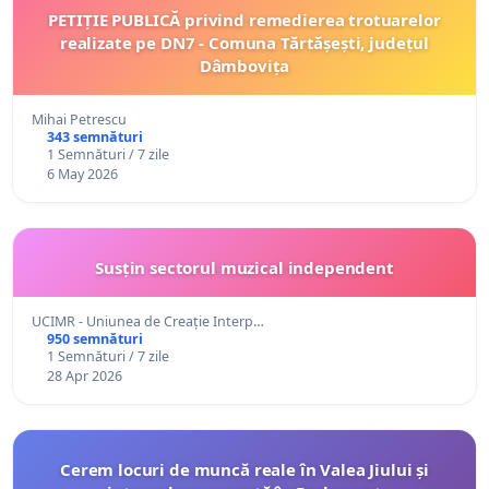
PETIȚIE PUBLICĂ privind remedierea trotuarelor
realizate pe DN7 - Comuna Tărtășești, județul
Dâmbovița
Mihai Petrescu
343 semnături
1 Semnături / 7 zile
6 May 2026
Susțin sectorul muzical independent
UCIMR - Uniunea de Creație Interp…
950 semnături
1 Semnături / 7 zile
28 Apr 2026
Cerem locuri de muncă reale în Valea Jiului și