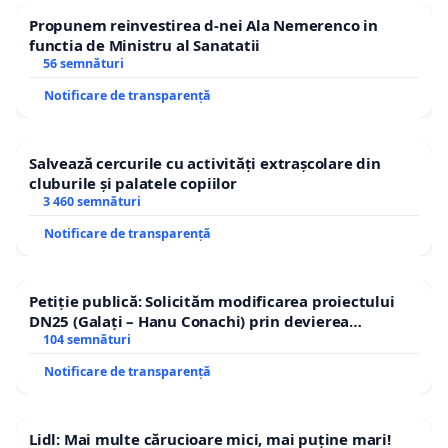
Propunem reinvestirea d-nei Ala Nemerenco in
functia de Ministru al Sanatatii
56 semnături
Notificare de transparență
Salvează cercurile cu activități extrașcolare din
cluburile și palatele copiilor
3 460 semnături
Notificare de transparență
Petiție publică: Solicităm modificarea proiectului
DN25 (Galați – Hanu Conachi) prin devierea
traseului în afara localităților!
104 semnături
Notificare de transparență
Lidl: Mai multe cărucioare mici, mai puține mari!