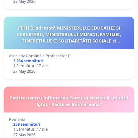
29 May 2026
PETIȚIE adresată MINISTERULUI EDUCAȚIEI ȘI
CERCETĂRII, MINISTERULUI MUNCII, FAMILIEI,
TINERETULUI ȘI SOLIDARITĂȚII SOCIALE și
MINISTERULUI AFACERILOR EXTERNE
Asociația Română a Profesorilor F…
3 264 semnături
1 Semnături / 7 zile
27 May 2026
Petiție pentru înființarea Parcului Național „Munții
Igniș - Pădurea Băimăreană”
Romania
259 semnături
1 Semnături / 7 zile
27 May 2026