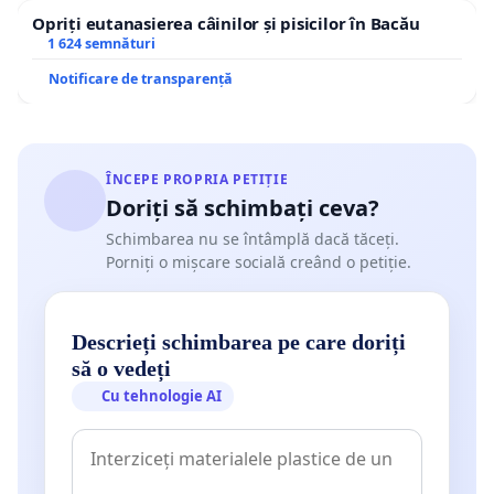
Opriți eutanasierea câinilor și pisicilor în Bacău
1 624 semnături
Notificare de transparență
ÎNCEPE PROPRIA PETIȚIE
Doriți să schimbați ceva?
Schimbarea nu se întâmplă dacă tăceți.
Porniți o mișcare socială creând o petiție.
Descrieți schimbarea pe care doriți
să o vedeți
Cu tehnologie AI