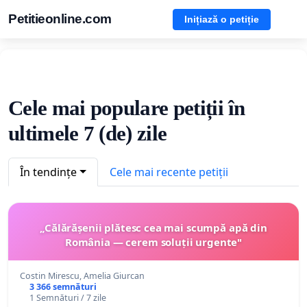
Petitieonline.com
Inițiază o petiție
Cele mai populare petiții în
ultimele 7 (de) zile
În tendințe
Cele mai recente petiții
„Călărășenii plătesc cea mai scumpă apă din
România — cerem soluții urgente"
Costin Mirescu, Amelia Giurcan
3 366 semnături
1 Semnături / 7 zile