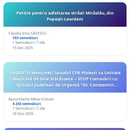
Petiție pentru asfaltarea străzii Mirăslău, din
Popești-Leordeni
Claudia Irina SĂVESCU
103 semnături
1 Semnături / 7 zile
15 Dec 2025
URGENȚĂ! Mențineți Spitalul CFR Ploiești ca Unitate
Medicală de Sine Stătătoare – STOP Comasării cu
Spitalul Judetean de Urgență "Dr. Constantin
Andreoiu" / IMPREUNA SALVĂM PERFORMANȚA!
Apostolache Mihai Cristian
4 243 semnături
1 Semnături / 7 zile
16 Nov 2025