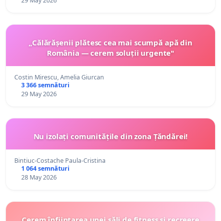
29 May 2026
„Călărășenii plătesc cea mai scumpă apă din
România — cerem soluții urgente"
Costin Mirescu, Amelia Giurcan
3 366 semnături
29 May 2026
Nu izolați comunitățile din zona Țăndărei!
Bintiuc-Costache Paula-Cristina
1 064 semnături
28 May 2026
Cerem înființarea unei săli de fitness și recreere