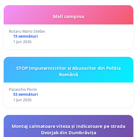
Mall campina
Rotaru Mario Stefan
15 semnături
1 Jun 2026
STOP Imputernicirilor și Abuzurilor din Poliția
Română
Paraschiv Florin
53 semnături
1 Jun 2026
Montaj calmatoare viteza și indicatoare pe strada
Dvorjak din Dumbrăvița