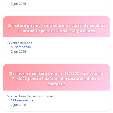
3 Jun 2026
Solicitare privind reintroducerea cursei de autobuz
la ora 06:10 pe ruta Nazna – Târgu Mureș
Levente Barabás
53 semnături
2 Jun 2026
Clarificarea aplicării Legii nr. 197/2021 și a Legii nr.
74/2022 pentru lucrătorii din sectorul minier și
energetic
Vrabie Florin Petrișor- Consilier…
192 semnături
2 Jun 2026