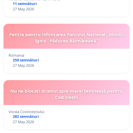
11 semnături
27 May 2026
Petiție pentru înființarea Parcului Național „Munții
Igniș - Pădurea Băimăreană”
Romania
259 semnături
27 May 2026
Nu ne blocați drumul spre mare! Semnează pentru
Costinești!
Vocea Costineștiului
282 semnături
27 May 2026