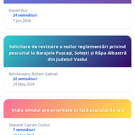
Daniel Rus
24 semnături
1 Jun 2026
Solicitare de revizuire a noilor reglementări privind
pescuitul la Barajele Pușcași, Solești și Râpa Albastră
din județul Vaslui
Bahnareanu Robert Gabriel
32 semnături
29 May 2026
Viața omului are prioritate în față atacului de urs
Deputat Ciprian Ciubuc
7 semnături