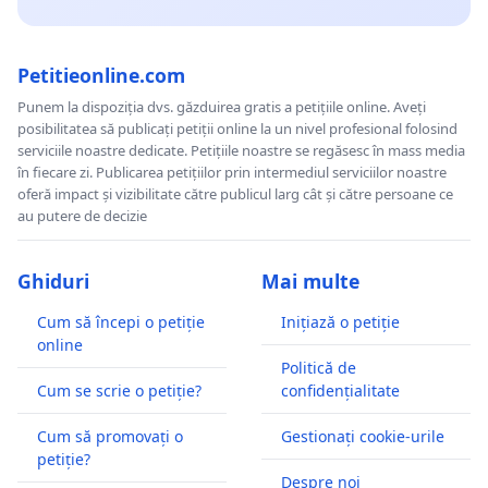
Petitieonline.com
Punem la dispoziția dvs. găzduirea gratis a petițiile online. Aveți
posibilitatea să publicați petiții online la un nivel profesional folosind
serviciile noastre dedicate. Petițiile noastre se regăsesc în mass media
în fiecare zi. Publicarea petițiilor prin intermediul serviciilor noastre
oferă impact și vizibilitate către publicul larg cât și către persoane ce
au putere de decizie
Ghiduri
Mai multe
Cum să începi o petiție
Inițiază o petiție
online
Politică de
Cum se scrie o petiție?
confidențialitate
Cum să promovați o
Gestionați cookie-urile
petiție?
Despre noi