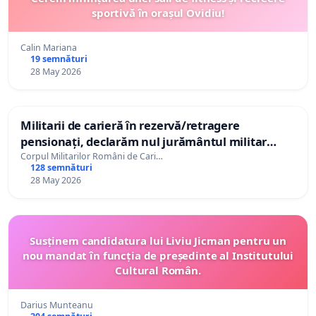
sportivă în orașul Ovidiu!
Calin Mariana
19 semnături
28 May 2026
Militarii de carieră în rezervă/retragere
pensionați, declarăm nul jurământul militar
depus - în semn de protest față de persecuția
Corpul Militarilor Români de Cari…
128 semnături
politică și socială la care suntem supuși!
28 May 2026
Susținem candidatura lui Liviu Jicman pentru un
nou mandat în funcția de președinte al Institutului
Cultural Român.
Darius Munteanu