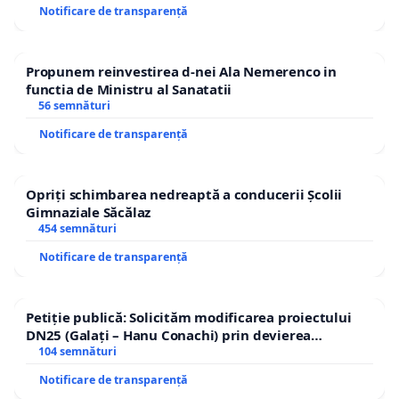
Notificare de transparență
Propunem reinvestirea d-nei Ala Nemerenco in
functia de Ministru al Sanatatii
56 semnături
Notificare de transparență
Opriți schimbarea nedreaptă a conducerii Școlii
Gimnaziale Săcălaz
454 semnături
Notificare de transparență
Petiție publică: Solicităm modificarea proiectului
DN25 (Galați – Hanu Conachi) prin devierea
traseului în afara localităților!
104 semnături
Notificare de transparență