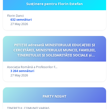
Susținere pentru Florin Estefan
Florin Danci
632 semnături
27 May 2026
PETIȚIE adresată MINISTERULUI EDUCAȚIEI ȘI
CERCETĂRII, MINISTERULUI MUNCII, FAMILIEI,
TINERETULUI ȘI SOLIDARITĂȚII SOCIALE și
MINISTERULUI AFACERILOR EXTERNE
Asociația Română a Profesorilor F…
3 264 semnături
27 May 2026
PARTY NIGHT
TINERETUL COMUNEI VARIAS