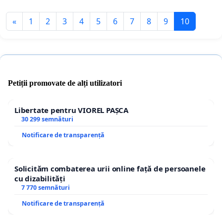
«
1
2
3
4
5
6
7
8
9
10
Petiții promovate de alți utilizatori
Libertate pentru VIOREL PAȘCA
30 299 semnături
Notificare de transparență
Solicităm combaterea urii online față de persoanele
cu dizabilități
7 770 semnături
Notificare de transparență