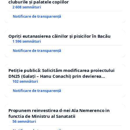
cluburile și palatele copiilor
2 608 semnături
Notificare de transparență
Opriți eutanasierea câinilor și pisicilor în Bacău
1 596 semnături
Notificare de transparență
Petiție publică: Solicităm modificarea proiectului
DN25 (Galați – Hanu Conachi) prin devierea
traseului în afara localităților!
102 semnături
Notificare de transparență
Propunem reinvestirea d-nei Ala Nemerenco in
functia de Ministru al Sanatatii
56 semnături