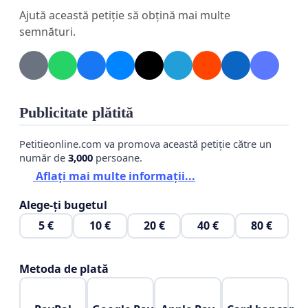
Ajută această petiție să obțină mai multe
🔴
Ce solicităm?
semnături.
1. Implementarea unor măsuri concrete de către
Ministerul Sănătății pentru rezolvarea crizei
transplanturilor:
Publicitate plătită
Elaborarea unui plan național de acțiune
pentru transplanturi, cu strategii clare de
Petitieonline.com va promova această petiție către un
implementare;
număr de
3,000
persoane.
Dezvoltarea unui sistem de evaluare
Aflați mai multe informații...
transparent pentru donatori și beneficiari.
Alege-ți bugetul
2. Inițierea de către Ministerul Sănătății a
5 €
10 €
20 €
40 €
80 €
campaniilor de informare privind donarea de
organe:
Metoda de plată
Campanii de informare naționale, coerente și
susținute, care să prezinte adevărurile despre