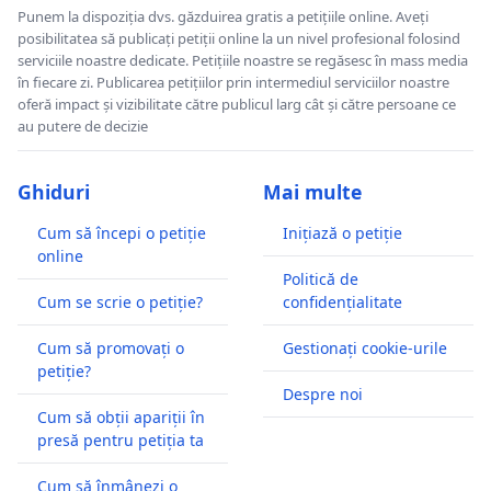
Punem la dispoziția dvs. găzduirea gratis a petițiile online. Aveți
posibilitatea să publicați petiții online la un nivel profesional folosind
serviciile noastre dedicate. Petițiile noastre se regăsesc în mass media
în fiecare zi. Publicarea petițiilor prin intermediul serviciilor noastre
oferă impact și vizibilitate către publicul larg cât și către persoane ce
au putere de decizie
Ghiduri
Mai multe
Cum să începi o petiție
Inițiază o petiție
online
Politică de
Cum se scrie o petiție?
confidențialitate
Cum să promovați o
Gestionați cookie-urile
petiție?
Despre noi
Cum să obții apariții în
presă pentru petiția ta
Cum să înmânezi o