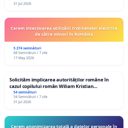
31 Jul 2026
Cerem interzicerea utilizării trotinetelor electrice
de către minori în România
5 274 semnături
68 Semnături / 7 zile
17 May 2026
Solicităm implicarea autorităților române în
cazul copilului român Wiliam Kristian
Gheorghe, aflat în plasament în Danemarca de
54 semnături
54 Semnături / 7 zile
12 ani
31 Jul 2026
Cerem anonimizarea totală a datelor personale în