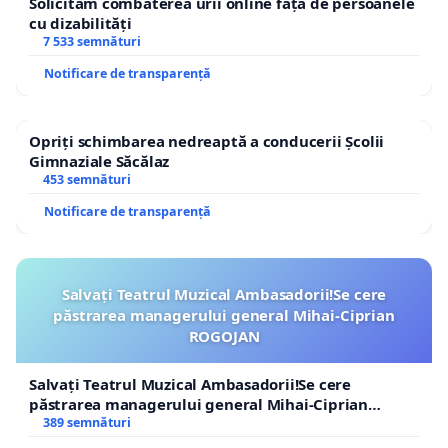
Creșterea numărului de donatori și
Solicităm combaterea urii online față de persoanele
cu dizabilități
îmbunătățirea coordonării între centrele de
7 533 semnături
transplant.
Notificare de transparență
🔴 „Apel pentru viață” este strigătul nostru către
Opriți schimbarea nedreaptă a conducerii Școlii
Gimnaziale Săcălaz
autorități! Semnează petiția!
453 semnături
Notificare de transparență
Salvați Teatrul Muzical Ambasadorii!Se cere
păstrarea managerului general Mihai-Ciprian
ROGOJAN
Salvați Teatrul Muzical Ambasadorii!Se cere
păstrarea managerului general Mihai-Ciprian
ROGOJAN
389 semnături