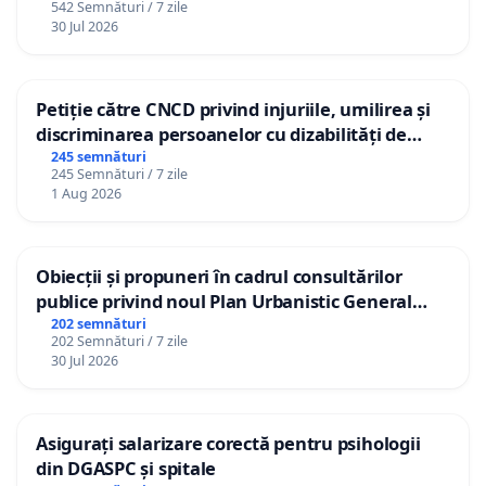
542 Semnături / 7 zile
30 Jul 2026
Petiție către CNCD privind injuriile, umilirea și
discriminarea persoanelor cu dizabilități de
către utilizatorul TikTok „Gorici”
245 semnături
245 Semnături / 7 zile
1 Aug 2026
Obiecții și propuneri în cadrul consultărilor
publice privind noul Plan Urbanistic General
(PUG) Ialoveni
202 semnături
202 Semnături / 7 zile
30 Jul 2026
Asigurați salarizare corectă pentru psihologii
din DGASPC și spitale