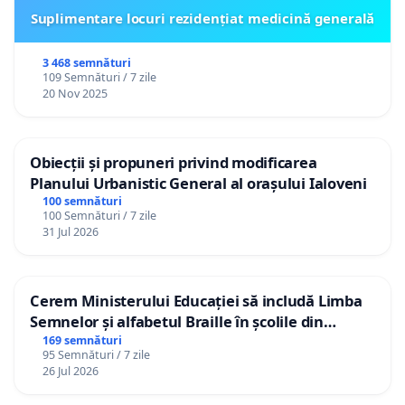
Suplimentare locuri rezidențiat medicină generală
3 468 semnături
109 Semnături / 7 zile
20 Nov 2025
Obiecții și propuneri privind modificarea
Planului Urbanistic General al orașului Ialoveni
100 semnături
100 Semnături / 7 zile
31 Jul 2026
Cerem Ministerului Educației să includă Limba
Semnelor și alfabetul Braille în școlile din
Republica Moldova!
169 semnături
95 Semnături / 7 zile
26 Jul 2026