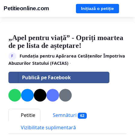
Petitieonline.com
Inițiază o petiție
„Apel pentru viață” - Opriți moartea
de pe lista de așteptare!
Fundația pentru Apărarea Cetățenilor Împotriva
F
Abuzurilor Statului (FACIAS)
·
Publică pe Facebook
Petitie
Semnături
62
Vizibilitate suplimentară