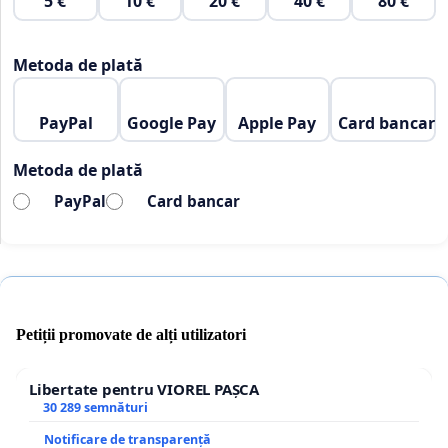
5 €
10 €
20 €
40 €
80 €
Metoda de plată
PayPal
Google Pay
Apple Pay
Card bancar
Metoda de plată
PayPal
Card bancar
Petiții promovate de alți utilizatori
Libertate pentru VIOREL PAȘCA
30 289 semnături
Notificare de transparență