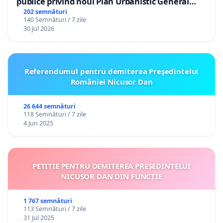
publice privind noul Plan Urbanistic General
(PUG) Ialoveni
202 semnături
140 Semnături / 7 zile
30 Jul 2026
Referendumul pentru demiterea Preşedintelui
României Nicusor Dan
26 644 semnături
118 Semnături / 7 zile
4 Jun 2025
PETIȚIE PENTRU DEMITEREA PREȘEDINTELUI
NICUȘOR DAN DIN FUNCȚIE
1 767 semnături
113 Semnături / 7 zile
31 Jul 2025