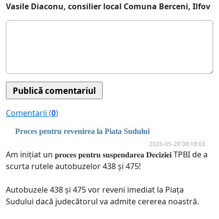
Vasile Diaconu, consilier local Comuna Berceni, Ilfov
Comentarii (
0
)
Proces pentru revenirea la Piata Sudului
2026-05-28 08:18:03
Am inițiat un 𝐩𝐫𝐨𝐜𝐞𝐬 𝐩𝐞𝐧𝐭𝐫𝐮 𝐬𝐮𝐬𝐩𝐞𝐧𝐝𝐚𝐫𝐞𝐚 𝐃𝐞𝐜𝐢𝐳𝐢𝐞𝐢 TPBI de a
scurta rutele autobuzelor 438 și 475!
Autobuzele 438 și 475 vor reveni imediat la Piața
Sudului dacă judecătorul va admite cererea noastră.