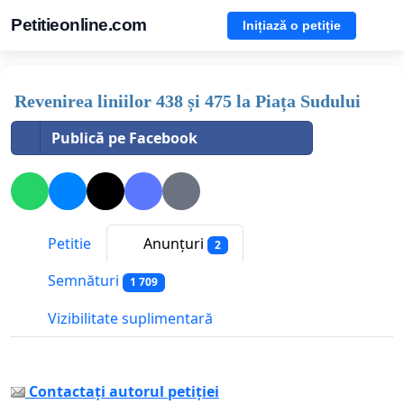
Petitieonline.com
Inițiază o petiție
Revenirea liniilor 438 și 475 la Piața Sudului
Publică pe Facebook
Petitie
Anunțuri
2
Semnături
1 709
Vizibilitate suplimentară
Contactați autorul petiției