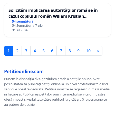
Solicităm implicarea autorităților române în
cazul copilului român Wiliam Kristian
Gheorghe, aflat în plasament în Danemarca de
54 semnături
54 Semnături / 7 zile
12 ani
31 Jul 2026
1
2
3
4
5
6
7
8
9
10
»
Petitieonline.com
Punem la dispoziția dvs. găzduirea gratis a petițiile online. Aveți
posibilitatea să publicați petiții online la un nivel profesional folosind
serviciile noastre dedicate. Petițiile noastre se regăsesc în mass media
în fiecare zi. Publicarea petițiilor prin intermediul serviciilor noastre
oferă impact și vizibilitate către publicul larg cât și către persoane ce
au putere de decizie