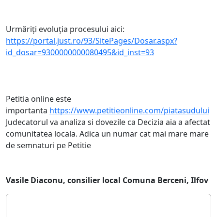
Urmăriți evoluția procesului aici:
https://portal.just.ro/93/SitePages/Dosar.aspx?
id_dosar=9300000000080495&id_inst=93
Petitia online este
importanta
https://www.petitieonline.com/piatasudului
Judecatorul va analiza si dovezile ca Decizia aia a afectat
comunitatea locala. Adica un numar cat mai mare mare
de semnaturi pe Petitie
Vasile Diaconu, consilier local Comuna Berceni, Ilfov