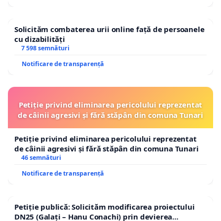
Solicităm combaterea urii online față de persoanele
cu dizabilități
7 598 semnături
Notificare de transparență
Petiție privind eliminarea pericolului reprezentat
de câinii agresivi și fără stăpân din comuna Tunari
Petiție privind eliminarea pericolului reprezentat
de câinii agresivi și fără stăpân din comuna Tunari
46 semnături
Notificare de transparență
Petiție publică: Solicităm modificarea proiectului
DN25 (Galați – Hanu Conachi) prin devierea