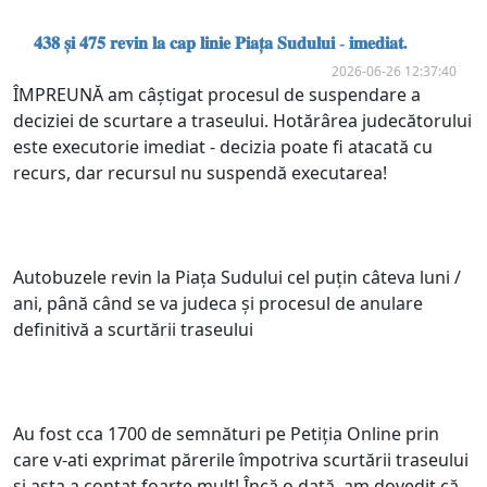
𝟒𝟑𝟖 𝐬̦𝐢 𝟒𝟕𝟓 𝐫𝐞𝐯𝐢𝐧 𝐥𝐚 𝐜𝐚𝐩 𝐥𝐢𝐧𝐢𝐞 𝐏𝐢𝐚𝐭̦𝐚 𝐒𝐮𝐝𝐮𝐥𝐮𝐢 - 𝐢𝐦𝐞𝐝𝐢𝐚𝐭.
2026-06-26 12:37:40
ÎMPREUNĂ am câștigat procesul de suspendare a
deciziei de scurtare a traseului. Hotărârea judecătorului
este executorie imediat - decizia poate fi atacată cu
recurs, dar recursul nu suspendă executarea!
Autobuzele revin la Piața Sudului cel puțin câteva luni /
ani, până când se va judeca și procesul de anulare
definitivă a scurtării traseului
Au fost cca 1700 de semnături pe Petiția Online prin
care v-ati exprimat părerile împotriva scurtării traseului
și asta a contat foarte mult! Încă o dată, am dovedit că