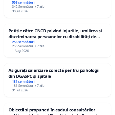
553 semnături
342 Semnături / 7 zile
30 Jul 2026
Petiție către CNCD privind injuriile, umilirea și
discriminarea persoanelor cu dizabilități de
către utilizatorul TikTok „Gorici”
256 semnături
256 Semnături / 7 zile
1 Aug 2026
Asigurați salarizare corectă pentru psihologii
din DGASPC și spitale
181 semnături
181 Semnături / 7 zile
31 Jul 2026
Obiecții și propuneri în cadrul consultărilor