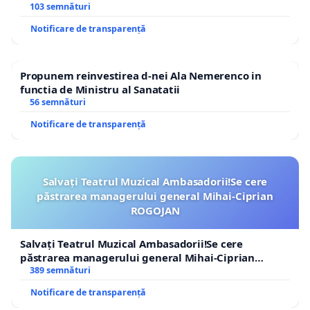
traseului în afara localităților!
103 semnături
Notificare de transparență
Propunem reinvestirea d-nei Ala Nemerenco in
functia de Ministru al Sanatatii
56 semnături
Notificare de transparență
Salvați Teatrul Muzical Ambasadorii!Se cere
păstrarea managerului general Mihai-Ciprian
ROGOJAN
Salvați Teatrul Muzical Ambasadorii!Se cere
păstrarea managerului general Mihai-Ciprian
ROGOJAN
389 semnături
Notificare de transparență