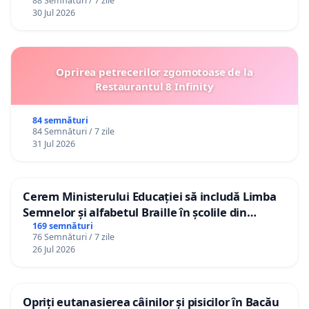
88 Semnături / 7 zile
30 Jul 2026
Oprirea petrecerilor zgomotoase de la
Restaurantul 8 Infinity
84 semnături
84 Semnături / 7 zile
31 Jul 2026
Cerem Ministerului Educației să includă Limba
Semnelor și alfabetul Braille în școlile din
Republica Moldova!
169 semnături
76 Semnături / 7 zile
26 Jul 2026
Opriți eutanasierea câinilor și pisicilor în Bacău