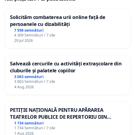
Solicităm combaterea urii online față de
persoanele cu dizabilități
7 598 semnături
4 309 Semnături / 7 zile
29 Jul 2026
Salvează cercurile cu activități extrașcolare din
cluburile și palatele copiilor
3 063 semnături
3 063 Semnături / 7 zile
4 Aug 2026
PETIȚIE NAȚIONALĂ PENTRU APĂRAREA
TEATRELOR PUBLICE DE REPERTORIU DIN
ROMÂNIA
1 734 semnături
1 734 Semnături / 7 zile
1 Aug 2026