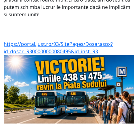
putem schimba lucrurile importante dacă ne implicăm
si suntem uniti!
https://portal.just.ro/93/SitePages/Dosar.aspx?
id_dosar=9300000000080495&id_inst=93