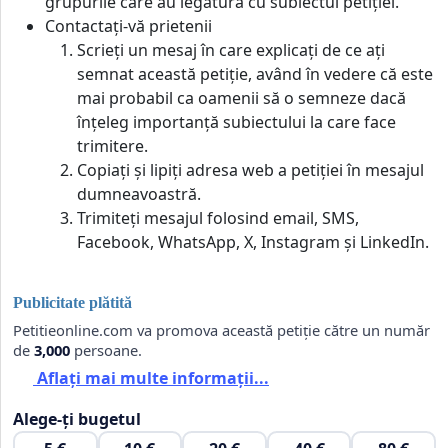
grupurile care au legătură cu subiectul petiției.
Contactați-vă prietenii
Scrieți un mesaj în care explicați de ce ați
semnat această petiție, având în vedere că este
mai probabil ca oamenii să o semneze dacă
înțeleg importanță subiectului la care face
trimitere.
Copiați și lipiți adresa web a petiției în mesajul
dumneavoastră.
Trimiteți mesajul folosind email, SMS,
Facebook, WhatsApp, X, Instagram și LinkedIn.
Publicitate plătită
Petitieonline.com va promova această petiție către un număr
de
3,000
persoane.
Aflați mai multe informații...
Alege-ți bugetul