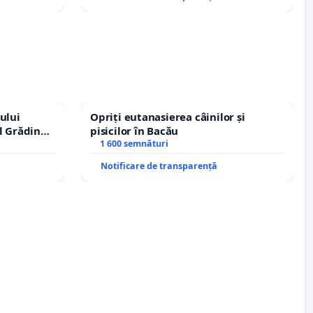
ului
Opriți eutanasierea câinilor și
l Grădina
pisicilor în Bacău
rale!
1 600 semnături
Notificare de transparență