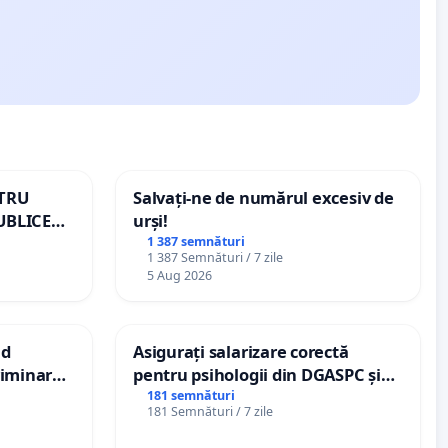
NTRU
Salvați-ne de numărul excesiv de
UBLICE
urși!
MÂNIA
1 387 semnături
1 387 Semnături / 7 zile
5 Aug 2026
nd
Asigurați salarizare corectă
criminarea
pentru psihologii din DGASPC și
ți de
spitale
181 semnături
181 Semnături / 7 zile
„Gorici”