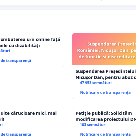
combaterea urii online față
Suspendarea Președi
ele cu dizabilități
României, Nicușor Dan, p
nături
de funcție și discreditare
e de transparență
Suspendarea Președintelui
Nicușor Dan, pentru abuz d
și discreditarea statului
47 953 semnături
Notificare de transparență
multe cărucioare mici, mai
Petiție publică: Solicităm
i!
modificarea proiectului DN
ri
– Hanu Conachi) prin devi
103 semnături
traseului în afara localități
e de transparență
Notificare de transparență