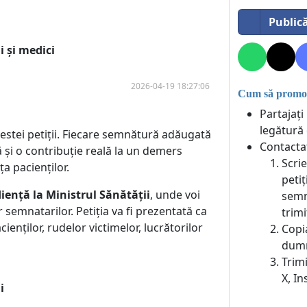
Public
 și medici
2026-04-19 18:27:06
Cum să promova
Partajați
legătură 
estei petiții. Fiecare semnătură adăugată
Contactaț
ă și o contribuție reală la un demers
Scrie
a pacienților.
peti
udiență la Ministrul Sănătății
, unde voi
semn
 semnatarilor. Petiția va fi prezentată ca
trimi
cienților, rudelor victimelor, lucrătorilor
Copia
dumn
Trim
X, I
i