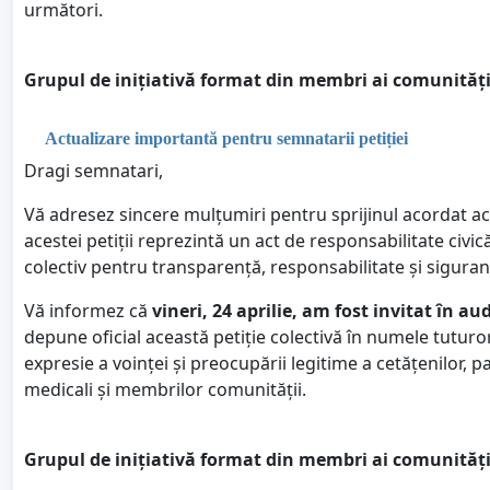
următori.
Grupul de inițiativă format din membri ai comunității
Actualizare importantă pentru semnatarii petiției
Dragi semnatari,
Vă adresez sincere mulțumiri pentru sprijinul acordat ac
acestei petiții reprezintă un act de responsabilitate civic
colectiv pentru transparență, responsabilitate și siguranț
Vă informez că
vineri, 24 aprilie, am fost invitat în a
depune oficial această petiție colectivă în numele tuturor
expresie a voinței și preocupării legitime a cetățenilor, pa
medicali și membrilor comunității.
Grupul de inițiativă format din membri ai comunități