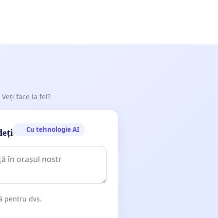
 Veți face la fel?
Cu tehnologie AI
deți
dă pentru dvs.