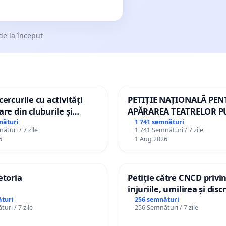
de la început
ercurile cu activități
PETIȚIE NAȚIONALĂ PE
are din cluburile și
APĂRAREA TEATRELOR P
opiilor
DE REPERTORIU DIN RO
nături
1 741 semnături
ături / 7 zile
1 741 Semnături / 7 zile
6
1 Aug 2026
etoria
Petiție către CNCD privi
injuriile, umilirea și dis
persoanelor cu dizabilită
turi
256 semnături
uri / 7 zile
256 Semnături / 7 zile
către utilizatorul TikTok 