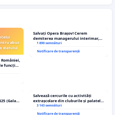
Salvați Opera Brașov! Cerem
ntelui
demiterea managerului interimar,
entru abuz
Petrean Lucian-Marius!
1 890 semnături
a statului
Notificare de transparență
 României,
e funcție
Salvează cercurile cu activități
25 (Galați
extrașcolare din cluburile și palatele
erea
copiilor
3 143 semnături
lor!
Notificare de transparență