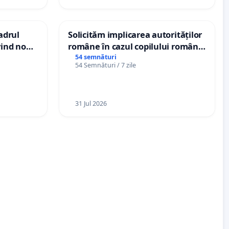
cadrul
Solicităm implicarea autorităților
vind noul
române în cazul copilului român
(PUG)
Wiliam Kristian Gheorghe, aflat în
54 semnături
54 Semnături / 7 zile
plasament în Danemarca de 12
ani
31 Jul 2026