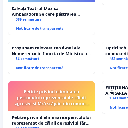
ROGOJAN
Salvați Teatrul Muzical
Ambasadorii!Se cere păstrarea
managerului general Mihai-Ciprian
389 semnături
ROGOJAN
Notificare de transparență
Propunem reinvestirea d-nei Ala
Opriți sc
Nemerenco in functia de Ministru al
conducerii
Sanatatii
56 semnături
453 semnă
Notificare de transparență
Notificar
PETIȚIE N
Petiție privind eliminarea
APĂRAREA 
pericolului reprezentat de câinii
REPERTOR
1 741 sem
agresivi și fără stăpân din comuna
Notificar
Tunari
Petiție privind eliminarea pericolului
reprezentat de câinii agresivi și fără