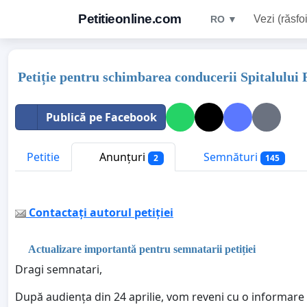
Petitieonline.com
Vezi (răsfoi
RO ▼
Petiție pentru schimbarea conducerii Spitalului 
Publică pe Facebook
Petitie
Anunțuri
Semnături
2
145
Contactați autorul petiției
Actualizare importantă pentru semnatarii petiției
Dragi semnatari,
După audiența din 24 aprilie, vom reveni cu o informare p