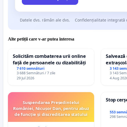
Datele dvs. rămân ale dvs.
Confidențialitate integrată 
Alte petiții care v-ar putea interesa
Solicităm combaterea urii online
Salvează c
față de persoanele cu dizabilități
extrașcol
palatele c
7 610 semnături
3 143 sem
3 688 Semnături / 7 zile
3 143 Semn
29 Jul 2026
4 Aug 202
Stop cerș
Suspendarea Președintelui
României, Nicușor Dan, pentru abuz
553 semnă
de funcție și discreditarea statului
298 Semnăt