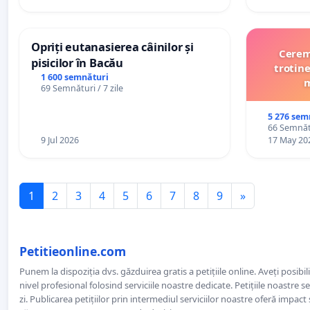
Opriți eutanasierea câinilor și
Cerem 
pisicilor în Bacău
trotine
1 600 semnături
m
69 Semnături / 7 zile
5 276 sem
66 Semnătu
9 Jul 2026
17 May 20
1
2
3
4
5
6
7
8
9
»
Petitieonline.com
Punem la dispoziția dvs. găzduirea gratis a petițiile online. Aveți posibili
nivel profesional folosind serviciile noastre dedicate. Petițiile noastre 
zi. Publicarea petițiilor prin intermediul serviciilor noastre oferă impact și