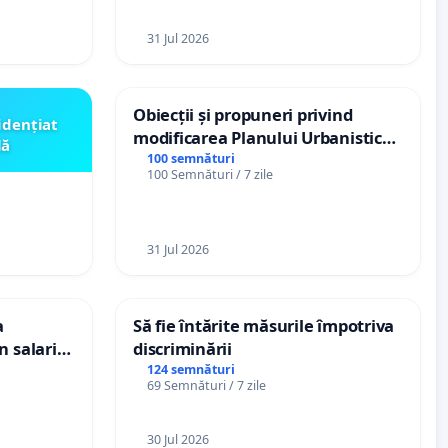
31 Jul 2026
Obiecții și propuneri privind
idențiat
modificarea Planului Urbanistic
lă
General al orașului Ialoveni
100 semnături
100 Semnături / 7 zile
31 Jul 2026
a
Să fie întărite măsurile împotriva
n salariul
discriminării
dațiilor
124 semnături
69 Semnături / 7 zile
nții
30 Jul 2026