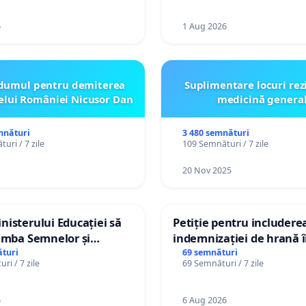
6
1 Aug 2026
dumul pentru demiterea
Suplimentare locuri rez
elui României Nicusor Dan
medicină genera
mnături
3 480 semnături
uri / 7 zile
109 Semnături / 7 zile
20 Nov 2025
isterului Educației să
Petiție pentru includere
imba Semnelor și
indemnizației de hrană î
Braille în școlile din
de bază și protejarea gra
turi
69 semnături
ri / 7 zile
69 Semnături / 7 zile
a Moldova!
de vechime pentru asiste
personali
6
6 Aug 2026