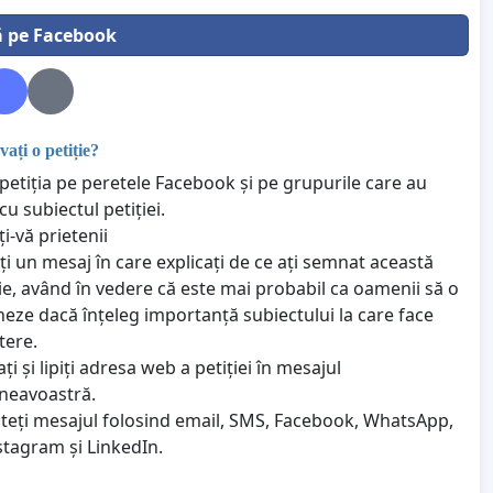
ă pe Facebook
ți o petiție?
 petiția pe peretele Facebook și pe grupurile care au
cu subiectul petiției.
i-vă prietenii
ți un mesaj în care explicați de ce ați semnat această
ție, având în vedere că este mai probabil ca oamenii să o
eze dacă înțeleg importanță subiectului la care face
tere.
ți și lipiți adresa web a petiției în mesajul
eavoastră.
iteți mesajul folosind email, SMS, Facebook, WhatsApp,
nstagram și LinkedIn.