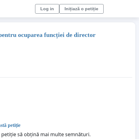
Log in
Inițiază o petiție
pentru ocuparea funcției de director
stă petiție
 petiție să obțină mai multe semnături.