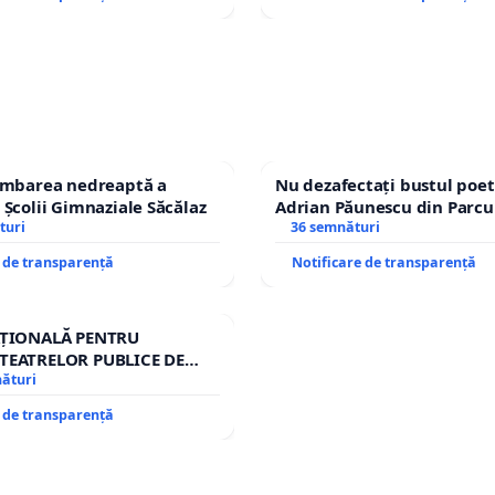
himbarea nedreaptă a
Nu dezafectați bustul poet
 Școlii Gimnaziale Săcălaz
Adrian Păunescu din Parcu
turi
Icoanei! Stop cenzurii cultu
36 semnături
e de transparență
Notificare de transparență
AȚIONALĂ PENTRU
TEATRELOR PUBLICE DE
IU DIN ROMÂNIA
nături
e de transparență