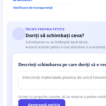
stăpân din comuna Tunari
46 semnături
Notificare de transparență
ÎNCEPE PROPRIA PETIȚIE
Doriți să schimbați ceva?
Schimbarea nu se întâmplă dacă tăceți.
Autorul acestei petiții a luat atitudine și a acționat.
Descrieți schimbarea pe care doriți să o ve
Scrieți cu propriile cuvinte. AI va redacta o petiție soli
Generează petiția