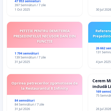
47 953 semnături
397 Semnături / 7 zile
1 Oct 2025
30 Jul 202
PETIȚIE PENTRU DEMITEREA
Referen
PREȘEDINTELUI NICUȘOR DAN DIN
Preşedint
FUNCȚIE
26 662 se
131 Semnăt
1 794 semnături
139 Semnături / 7 zile
31 Jul 2025
4 Jun 2025
Cerem Min
Oprirea petrecerilor zgomotoase de
includă L
la Restaurantul 8 Infinity
alfabetul 
169 semnă
75 Semnătu
Republic
84 semnături
84 Semnături / 7 zile
31 Jul 2026
26 Jul 202