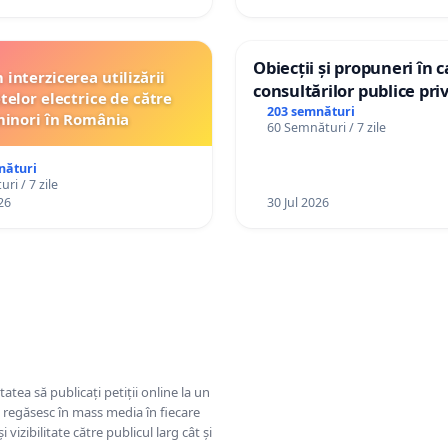
Obiecții și propuneri în 
interzicerea utilizării
consultărilor publice pri
telor electrice de către
Plan Urbanistic General 
203 semnături
inori în România
60 Semnături / 7 zile
Ialoveni
nături
ri / 7 zile
26
30 Jul 2026
tatea să publicați petiții online la un
se regăsesc în mass media în fiecare
 vizibilitate către publicul larg cât și