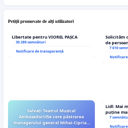
Petiții promovate de alți utilizatori
Libertate pentru VIOREL PAȘCA
Solicităm 
30 289 semnături
de persoan
7 610 sem
Notificare de transparență
Notificar
Lidl: Mai 
Salvați Teatrul Muzical
puține mar
Ambasadorii!Se cere păstrarea
7 semnătu
managerului general Mihai-Ciprian
Notificar