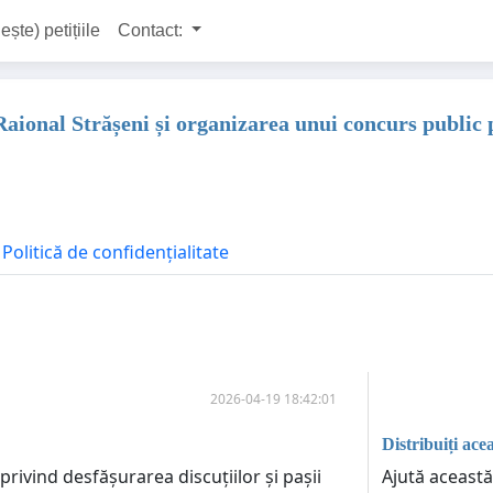
ește) petițiile
Contact:
Raional Strășeni și organizarea unui concurs public 
Politică de confidențialitate
2026-04-19 18:42:01
Distribuiți acea
Ajută această
rivind desfășurarea discuțiilor și pașii