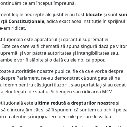
continuăm ce am început împreună.
ent legile nedrepte ale justiției au fost
blocate
și sunt
sun
rții Constituționale
, adică exact acea instituție în sprijinul
e-am ridicat.
tituțională este apărătorul și garantul supremației
. Este cea care va fi chemată să spună singură dacă pe viito
supremă iși vor păstra autoritatea și intangibilitatea sau,
ambele vor fi slăbite și o dată cu ele noi ca popor.
ate autoritățile noastre publice, fie că că e vorba despre
despre Parlament, ne-au demonstrat că sunt gata să ne
ul demn pentru câștiguri iluzorii, s-au purtat laș și au cedat
tajelor legate de spațiul Schengen sau ridicarea MCV.
tituțională este
ultima redută a drepturilor noastre
și
 să o încurajăm cât și să îi spunem că suntem cu ochiii pe e
m cu atenție și îngrijoarere deciziile pe care le va lua.