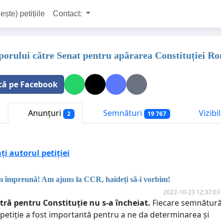
ește) petițiile
Contact:
oporului către Senat pentru apărarea Constituției R
că pe Facebook
Anunțuri
Semnături
Vizibi
2
19 767
i autorul petiției
 împreună! Am ajuns la CCR, haideți să-i vorbim!
2022-10-23 12:37:03
ră pentru Constituție nu s-a încheiat.
Fiecare semnătur
 petiție a fost importantă pentru a ne da determinarea și