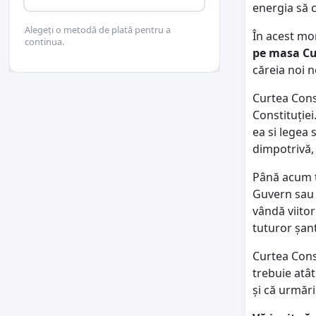
energia să 
Alegeți o metodă de plată pentru a
În acest mom
continua.
pe masa Cu
căreia noi n
Curtea Cons
Constituției
ea si legea 
dimpotrivă, 
Până acum to
Guvern sau 
vândă viitor
tuturor șan
Curtea Cons
trebuie atât
și că urmări