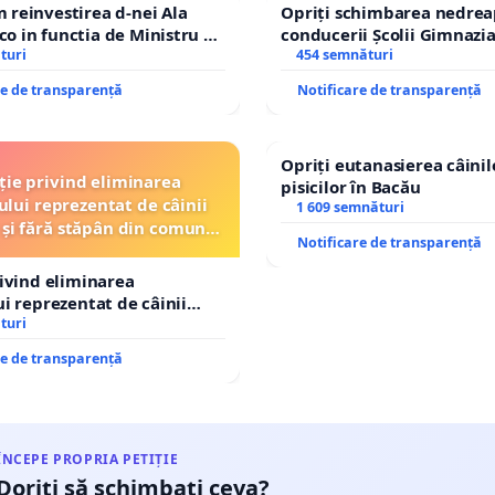
reinvestirea d-nei Ala
Opriți schimbarea nedrea
 in functia de Ministru al
conducerii Școlii Gimnazia
turi
454 semnături
re de transparență
Notificare de transparență
Opriți eutanasierea câinilo
ție privind eliminarea
pisicilor în Bacău
ului reprezentat de câinii
1 609 semnături
 și fără stăpân din comuna
Notificare de transparență
Tunari
rivind eliminarea
ui reprezentat de câinii
și fără stăpân din comuna
turi
re de transparență
ÎNCEPE PROPRIA PETIȚIE
Doriți să schimbați ceva?