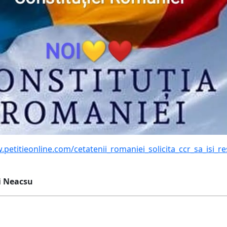
.petitieonline.com/cetatenii_romaniei_solicita_ccr_sa_isi_r
i Neacsu