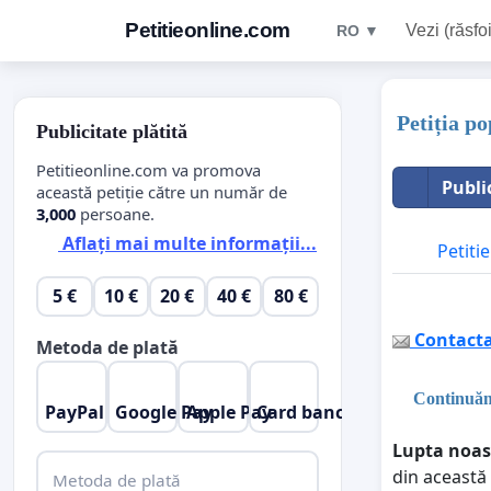
Petitieonline.com
Vezi (răsfoi
RO ▼
Petiția p
Publicitate plătită
Petitieonline.com va promova
Publi
această petiție către un număr de
3,000
persoane.
Aflați mai multe informații...
Petitie
5 €
10 €
20 €
40 €
80 €
Contactaț
Metoda de plată
Continuăm
PayPal
Google Pay
Apple Pay
Card bancar
Lupta noast
din această
Metoda de plată