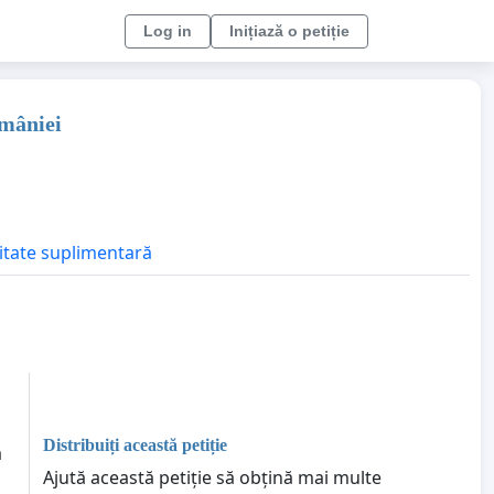
Log in
Inițiază o petiție
omâniei
litate suplimentară
Distribuiți această petiție
ă
Ajută această petiție să obțină mai multe