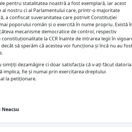
e pentru statalitatea noastră a fost exemplară, iar acest
 al nostru ci al Parlamentului care, printr-o majoritate
ă, a confiscat suveranitatea care potrivit Constituției
mai poporului român și o exercită în nume propriu. Există î
câteva mecanisme democratice de control, respectiv
 constituționalitate la CCR înainte de intrarea legii în vigoar
 decât să sperăm că acestea vor funcționa și încă nu au fos
e.
 simțiți dezamăgire ci doar satisfacția că v-ați făcut datoria
vă implica, fie și numai prin exercitarea dreptului
al la petiționare.
i Neacsu