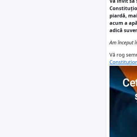
Vă invit să
Constituțio
piardă, ma
acum a apăr
adică suver
Am început 
Vă rog semn
Constituțio