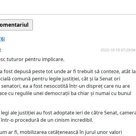
(
6
)
2022-10-18 07:29:04
!
c tuturor pentru implicare.
 a fost depusă peste tot unde ar fi trebuit să conteze, atât la
ială comună pentru legile justiției, cât și la Senat ori
a senatori, ea a fost nesocotită într-un dispreț care nu are
ace cu regulile unei democrații ba chiar și numai cu bunul
 legi ale justiției au fost adoptate ieri de către Senat, camer
 într-o procedură de un cinism incredibil.
um ar fi, mobilizarea cetățenească în jurul unor valori