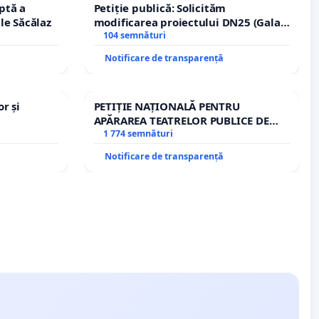
ptă a
Petiție publică: Solicităm
le Săcălaz
modificarea proiectului DN25 (Galați
– Hanu Conachi) prin devierea
104 semnături
traseului în afara localităților!
Notificare de transparență
r și
PETIȚIE NAȚIONALĂ PENTRU
APĂRAREA TEATRELOR PUBLICE DE
REPERTORIU DIN ROMÂNIA
1 774 semnături
Notificare de transparență