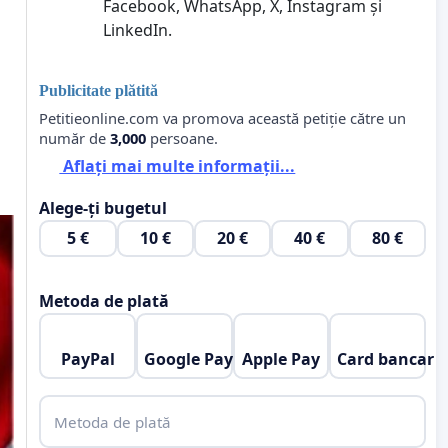
Facebook, WhatsApp, X, Instagram și
LinkedIn.
Publicitate plătită
Petitieonline.com va promova această petiție către un
număr de
3,000
persoane.
Aflați mai multe informații...
Alege-ți bugetul
5 €
10 €
20 €
40 €
80 €
Metoda de plată
PayPal
Google Pay
Apple Pay
Card bancar
Metoda de plată