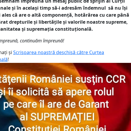
 semnăm împreună un mesaj public de sprijin al Curții
nale și în același timp să-i adresăm îndemnul să nu își
i ales că are o altă componență, hotărârea cu care până
at drepturile și libertățile și valorile noastre supreme,
anitatea și supremația constituțională.
împreună, continuăm împreună!
ați și
Scrisoarea noastră deschisă către Curtea
nală
!