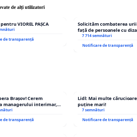
vate de alți utilizatori
e pentru VIOREL PAȘCA
Solicităm combaterea urii
emnături
față de persoanele cu diza
7 714 semnături
re de transparență
Notificare de transparență
pera Brașov! Cerem
Lidl: Mai multe cărucioare
a managerului interimar,
puține mari!
ucian-Marius!
mnături
7 semnături
re de transparență
Notificare de transparență