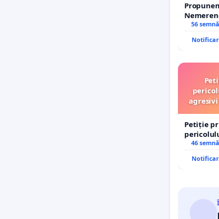
Propunem 
Nemerenco
Sanatatii
56 semnă
Notifica
Peti
pericol
agresivi
Petiție p
pericolul
agresivi 
46 semnă
Tunari
Notifica