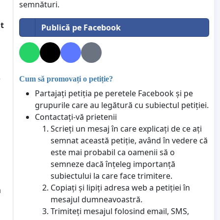
semnături.
t
Publică pe Facebook
Cum să promovați o petiție?
r
Partajați petiția pe peretele Facebook și pe
grupurile care au legătură cu subiectul petiției.
Contactați-vă prietenii
Scrieți un mesaj în care explicați de ce ați
semnat această petiție, având în vedere că
este mai probabil ca oamenii să o
semneze dacă înțeleg importanță
subiectului la care face trimitere.
Copiați și lipiți adresa web a petiției în
a
mesajul dumneavoastră.
Trimiteți mesajul folosind email, SMS,