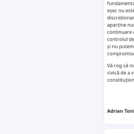
fundamental
eșec nu este
discreționar
aparține nu
continuare 
controlul de
și nu putem
compromis
Vă rog să nu
civică de a 
constituțion
Adrian Ton