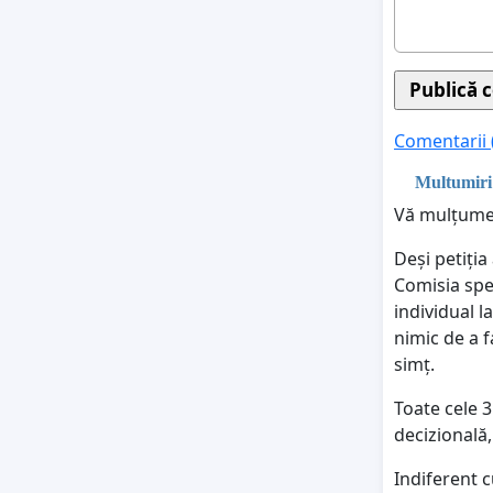
Comentarii 
Multumiri
Vă mulțumes
Deși petiția
Comisia spec
individual l
nimic de a f
simț.
Toate cele 3
decizională,
Indiferent c