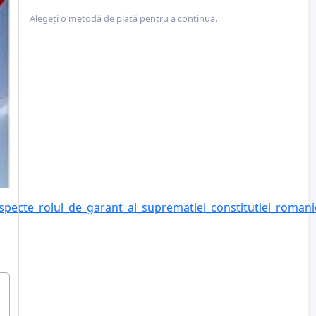
Alegeți o metodă de plată pentru a continua.
especte_rolul_de_garant_al_suprematiei_constitutiei_romani