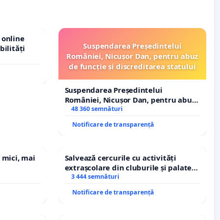
 online
Suspendarea Președintelui
bilități
României, Nicușor Dan, pentru abuz
de funcție și discreditarea statului
Suspendarea Președintelui
României, Nicușor Dan, pentru abuz
de funcție și discreditarea statului
48 360 semnături
Notificare de transparență
 mici, mai
Salvează cercurile cu activități
extrașcolare din cluburile și palatele
copiilor
3 444 semnături
Notificare de transparență