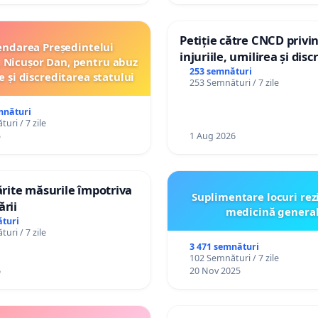
Petiție către CNCD privi
ndarea Președintelui
injuriile, umilirea și dis
 Nicușor Dan, pentru abuz
persoanelor cu dizabilită
253 semnături
e și discreditarea statului
253 Semnături / 7 zile
către utilizatorul TikTok 
mnături
uri / 7 zile
5
1 Aug 2026
tărite măsurile împotriva
Suplimentare locuri rez
ării
medicină genera
turi
uri / 7 zile
3 471 semnături
102 Semnături / 7 zile
6
20 Nov 2025