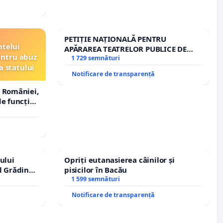
PETIȚIE NAȚIONALĂ PENTRU
ntelui
APĂRAREA TEATRELOR PUBLICE DE
entru abuz
REPERTORIU DIN ROMÂNIA
1 729 semnături
a statului
Notificare de transparență
 României,
e funcție
ului
Opriți eutanasierea câinilor și
l Grădina
pisicilor în Bacău
rale!
1 599 semnături
Notificare de transparență