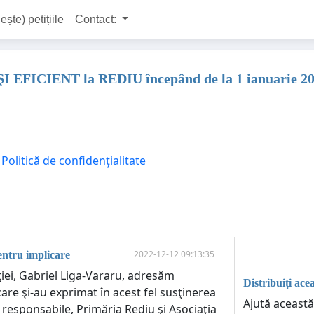
ește) petițiile
Contact:
CIENT la REDIU începând de la 1 ianuarie 2
Politică de confidențialitate
2022-12-12 09:13:35
tru implicare
tiţiei, Gabriel Liga-Vararu, adresăm
Distribuiți acea
re şi-au exprimat în acest fel susţinerea
Ajută această
 responsabile, Primăria Rediu şi Asociaţia