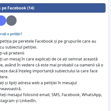
ă pe Facebook (14)
ți o petiție?
 petiția pe peretele Facebook și pe grupurile care au
cu subiectul petiției.
i-vă prietenii
ți un mesaj în care explicați de ce ați semnat această
ție, având în vedere că este mai probabil ca oamenii să o
eze dacă înțeleg importanță subiectului la care face
tere.
ți și lipiți adresa web a petiției în mesajul
eavoastră.
iteți mesajul folosind email, SMS, Facebook, WhatsApp,
nstagram și LinkedIn.