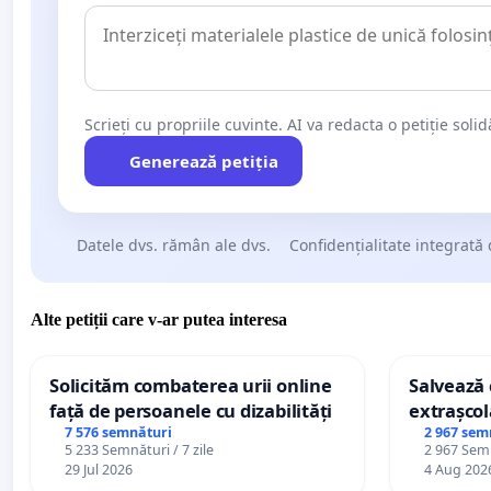
Scrieți cu propriile cuvinte. AI va redacta o petiție soli
Generează petiția
Datele dvs. rămân ale dvs.
Confidențialitate integrată 
Alte petiții care v-ar putea interesa
Solicităm combaterea urii online
Salvează c
față de persoanele cu dizabilități
extrașcol
palatele c
7 576 semnături
2 967 sem
5 233 Semnături / 7 zile
2 967 Semn
29 Jul 2026
4 Aug 202