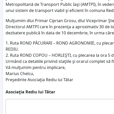
Metropolitană de Transport Public Iaşi (AMTPI), în veder
unui sistem de transport viabil şi eficient în comuna Rediu
Mulţumim dlui Primar Ciprian Grosu, dlui Viceprimar Şte
Directorul AMTPI care în prezenţa a aproximativ 30 de loc
dezbatere publică în data de 10 decembrie, în urma cărei
1. Ruta ROND PĂCURARI – ROND AGRONOMIE, cu plecarea 
REDIU.
2. Ruta ROND COPOU – HORLEŞTI, cu plecarea la ora 5 d
Urmând ca detaliile privind staţiile şi orarul complet să fi
Vă mulţumim pentru implicare,
Marius Chelcu,
Preşedinte Asociaţia Rediu lui Tătar
Asociaţia Rediu lui Tătar