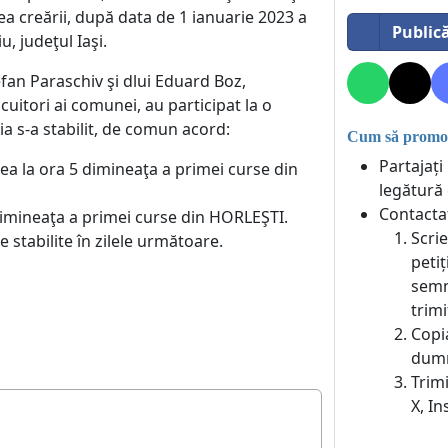
ea creării, după data de 1 ianuarie 2023 a
Public
, judeţul Iaşi.
fan Paraschiv şi dlui Eduard Boz,
uitori ai comunei, au participat la o
a s-a stabilit, de comun acord:
Cum să promova
Partajați
la ora 5 dimineaţa a primei curse din
legătură 
Contactaț
imineaţa a primei curse din HORLEŞTI.
Scrie
e stabilite în zilele următoare.
peti
semn
trimi
Copia
dumn
Trim
X, I