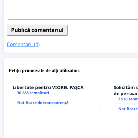
Comentarii (
1
)
Petiții promovate de alți utilizatori
Libertate pentru VIOREL PAȘCA
Solicităm 
30 288 semnături
de persoan
7 576 sem
Notificare de transparență
Notificar