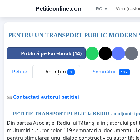
Petitieonline.com
Vezi (răsfoi
RO ▼
PENTRU UN TRANSPORT PUBLIC MODERN ŞI EFI
Publică pe Facebook (14)
Petitie
Anunțuri
Semnături
2
127
Contactați autorul petiției
PETITIE TRANSPORT PUBLIC la REDIU - mulţumiri pen
Din partea Asociaţiei Rediu lui Tătar şi a iniţiatorului pe
mulţumiri tuturor celor 119 semnatari ai documentului ca
pentru stimularea unui dialog constructiv cu autorităţile