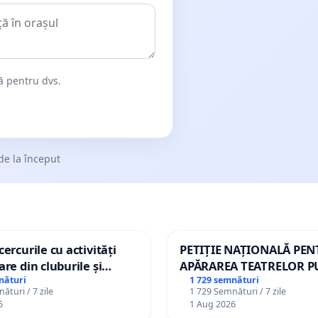
dă pentru dvs.
de la început
ercurile cu activități
PETIȚIE NAȚIONALĂ PE
are din cluburile și
APĂRAREA TEATRELOR P
opiilor
DE REPERTORIU DIN RO
nături
1 729 semnături
ături / 7 zile
1 729 Semnături / 7 zile
6
1 Aug 2026