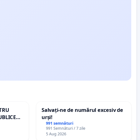
NTRU
Salvați-ne de numărul excesiv de
UBLICE
urși!
MÂNIA
991 semnături
991 Semnături / 7 zile
5 Aug 2026