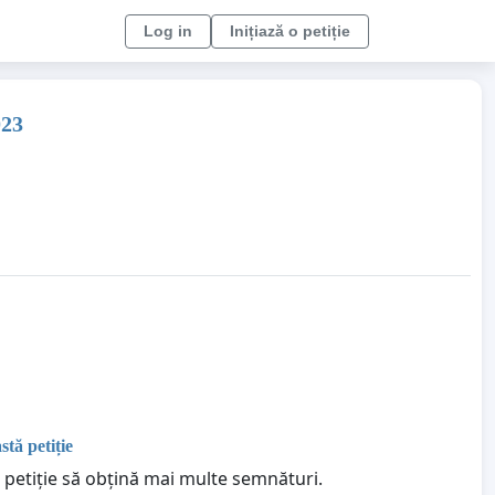
Log in
Inițiază o petiție
023
stă petiție
 petiție să obțină mai multe semnături.