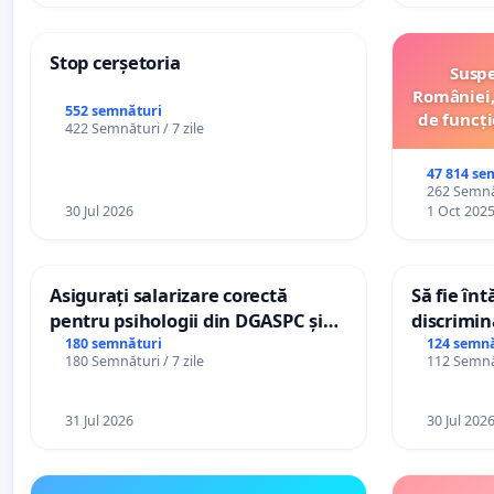
Stop cerșetoria
Suspe
României,
552 semnături
de funcți
422 Semnături / 7 zile
47 814 se
262 Semnăt
30 Jul 2026
1 Oct 202
Asigurați salarizare corectă
Să fie în
pentru psihologii din DGASPC și
discrimin
spitale
180 semnături
124 semnă
180 Semnături / 7 zile
112 Semnăt
31 Jul 2026
30 Jul 202