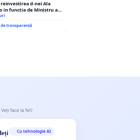
einvestirea d-nei Ala
in functia de Ministru al
uri
e de transparență
 Veți face la fel?
Cu tehnologie AI
deți