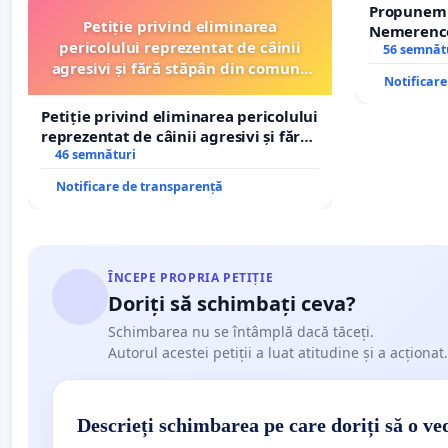
Propunem r
Petiție privind eliminarea
Nemerenco 
pericolului reprezentat de câinii
Sanatatii
56 semnăt
agresivi și fără stăpân din comuna
Notificar
Tunari
Petiție privind eliminarea pericolului
reprezentat de câinii agresivi și fără
stăpân din comuna Tunari
46 semnături
Notificare de transparență
ÎNCEPE PROPRIA PETIȚIE
Doriți să schimbați ceva?
Schimbarea nu se întâmplă dacă tăceți.
Autorul acestei petiții a luat atitudine și a acționat.
Descrieți schimbarea pe care doriți să o ve