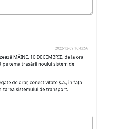
2022-12-09 16:43:56
izează MÂINE, 10 DECEMBRIE, de la ora
ă pe tema trasării noului sistem de
e de orar, conectivitate ş.a., în faţa
anizarea sistemului de transport.