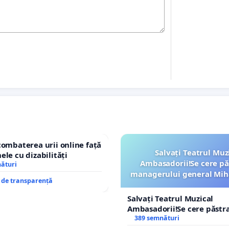
combaterea urii online față
Salvați Teatrul Muz
ele cu dizabilități
Ambasadorii!Se cere pă
nături
managerului general Mih
e de transparență
ROGOJAN
Salvați Teatrul Muzical
Ambasadorii!Se cere păstr
managerului general Miha
389 semnături