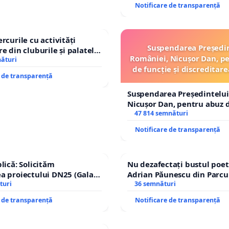
ROGOJAN
Notificare de transparență
rcurile cu activități
Suspendarea Președi
e din cluburile și palatele
României, Nicușor Dan, p
nături
de funcție și discreditare
e de transparență
Suspendarea Președintelui
Nicușor Dan, pentru abuz d
și discreditarea statului
47 814 semnături
Notificare de transparență
lică: Solicităm
Nu dezafectați bustul poet
a proiectului DN25 (Galați
Adrian Păunescu din Parcu
achi) prin devierea
turi
Icoanei! Stop cenzurii cultu
36 semnături
n afara localităților!
e de transparență
Notificare de transparență