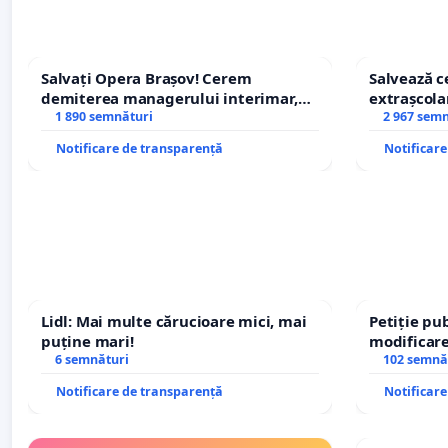
Salvați Opera Brașov! Cerem
Salvează ce
demiterea managerului interimar,
extrașcolar
Petrean Lucian-Marius!
1 890 semnături
copiilor
2 967 sem
Notificare de transparență
Notificar
Lidl: Mai multe cărucioare mici, mai
Petiție pub
puține mari!
modificare
6 semnături
– Hanu Con
102 semnă
traseului î
Notificare de transparență
Notificar