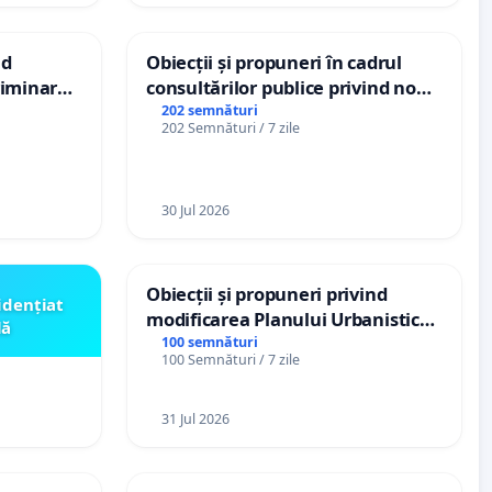
nd
Obiecții și propuneri în cadrul
criminarea
consultărilor publice privind noul
ți de
Plan Urbanistic General (PUG)
202 semnături
202 Semnături / 7 zile
„Gorici”
Ialoveni
30 Jul 2026
Obiecții și propuneri privind
idențiat
modificarea Planului Urbanistic
lă
General al orașului Ialoveni
100 semnături
100 Semnături / 7 zile
31 Jul 2026