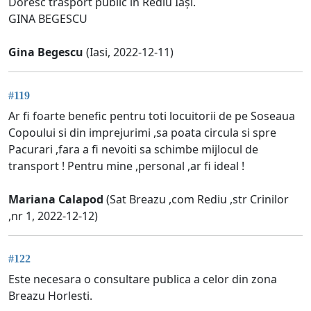
Doresc trasport public în Rediu Iași.
GINA BEGESCU
Gina Begescu
(Iasi, 2022-12-11)
#119
Ar fi foarte benefic pentru toti locuitorii de pe Soseaua
Copoului si din imprejurimi ,sa poata circula si spre
Pacurari ,fara a fi nevoiti sa schimbe mijlocul de
transport ! Pentru mine ,personal ,ar fi ideal !
Mariana Calapod
(Sat Breazu ,com Rediu ,str Crinilor
,nr 1, 2022-12-12)
#122
Este necesara o consultare publica a celor din zona
Breazu Horlesti.