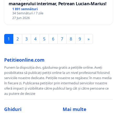
managerului interimar, Petrean Lucian-Marius!
1 891 semnături
34 Semnături / 7 zile
27 Jun 2026
1
2
3
4
5
6
7
8
9
»
Petitieonline.com
Punem la dispoziția dvs. găzduirea gratis a petițiile online. Aveți
posibilitatea să publicați petiții online la un nivel profesional folosind
serviciile noastre dedicate. Petițiile noastre se regăsesc în mass media
în fiecare zi. Publicarea petițiilor prin intermediul serviciilor noastre
oferă impact și vizibilitate către publicul larg cât și către persoane ce
au putere de decizie
Ghiduri
Mai multe