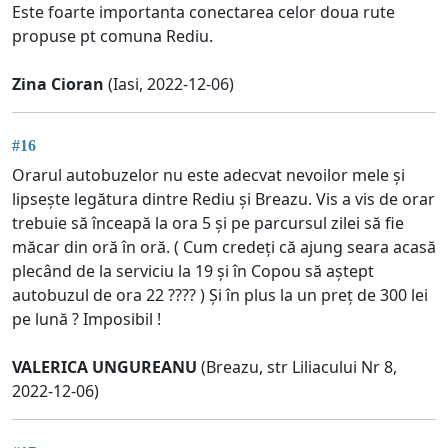
Este foarte importanta conectarea celor doua rute
propuse pt comuna Rediu.
Zina Cioran
(Iasi, 2022-12-06)
#16
Orarul autobuzelor nu este adecvat nevoilor mele și
lipsește legătura dintre Rediu și Breazu. Vis a vis de orar
trebuie să înceapă la ora 5 și pe parcursul zilei să fie
măcar din oră în oră. ( Cum credeți că ajung seara acasă
plecând de la serviciu la 19 și în Copou să aștept
autobuzul de ora 22 ???? ) Și în plus la un preț de 300 lei
pe lună ? Imposibil !
VALERICA UNGUREANU
(Breazu, str Liliacului Nr 8,
2022-12-06)