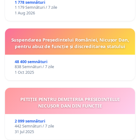
ROMÂNIA
1 778 semnături
1 179 Semnături / 7 zile
1 Aug 2026
Suspendarea Președintelui României, Nicușor Dan,
pentru abuz de funcție și discreditarea statului
48 400 semnături
838 Semnături / 7 zile
1 Oct 2025
PETIȚIE PENTRU DEMITEREA PREȘEDINTELUI
NICUȘOR DAN DIN FUNCȚIE
2 099 semnături
442 Semnături / 7 zile
31 Jul 2025