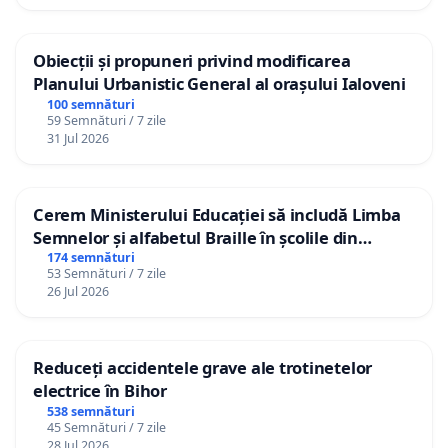
Obiecții și propuneri privind modificarea
Planului Urbanistic General al orașului Ialoveni
100 semnături
59 Semnături / 7 zile
31 Jul 2026
Cerem Ministerului Educației să includă Limba
Semnelor și alfabetul Braille în școlile din
Republica Moldova!
174 semnături
53 Semnături / 7 zile
26 Jul 2026
Reduceți accidentele grave ale trotinetelor
electrice în Bihor
538 semnături
45 Semnături / 7 zile
28 Jul 2026