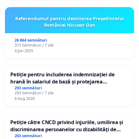
Referendumul pentru demiterea Preşedintelui
României Nicusor Dan
26 864 semnături
315 Semnături / 7 zile
4 Jun 2025
Petiție pentru includerea indemnizației de
hrană în salariul de bază și protejarea
gradațiilor de vechime pentru asistenții
293 semnături
293 Semnături / 7 zile
personali
6 Aug 2026
Petiție către CNCD privind injuriile, umilirea și
discriminarea persoanelor cu dizabilități de
către utilizatorul TikTok „Gorici”
263 semnături