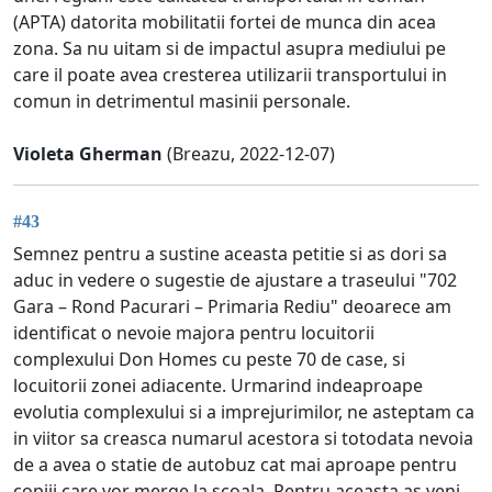
(APTA) datorita mobilitatii fortei de munca din acea
zona. Sa nu uitam si de impactul asupra mediului pe
care il poate avea cresterea utilizarii transportului in
comun in detrimentul masinii personale.
Violeta Gherman
(Breazu, 2022-12-07)
#43
Semnez pentru a sustine aceasta petitie si as dori sa
aduc in vedere o sugestie de ajustare a traseului "702
Gara – Rond Pacurari – Primaria Rediu" deoarece am
identificat o nevoie majora pentru locuitorii
complexului Don Homes cu peste 70 de case, si
locuitorii zonei adiacente. Urmarind indeaproape
evolutia complexului si a imprejurimilor, ne asteptam ca
in viitor sa creasca numarul acestora si totodata nevoia
de a avea o statie de autobuz cat mai aproape pentru
copiii care vor merge la scoala. Pentru aceasta as veni