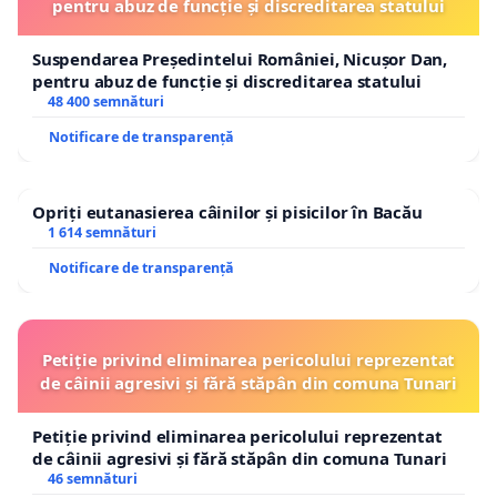
pentru abuz de funcție și discreditarea statului
Suspendarea Președintelui României, Nicușor Dan,
pentru abuz de funcție și discreditarea statului
48 400 semnături
Notificare de transparență
Opriți eutanasierea câinilor și pisicilor în Bacău
1 614 semnături
Notificare de transparență
Petiție privind eliminarea pericolului reprezentat
de câinii agresivi și fără stăpân din comuna Tunari
Petiție privind eliminarea pericolului reprezentat
de câinii agresivi și fără stăpân din comuna Tunari
46 semnături