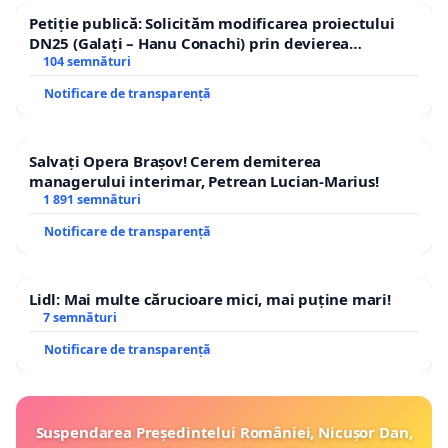
Petiție publică: Solicităm modificarea proiectului
DN25 (Galați – Hanu Conachi) prin devierea
traseului în afara localităților!
104 semnături
Notificare de transparență
Salvați Opera Brașov! Cerem demiterea
managerului interimar, Petrean Lucian-Marius!
1 891 semnături
Notificare de transparență
Lidl: Mai multe cărucioare mici, mai puține mari!
7 semnături
Notificare de transparență
Suspendarea Președintelui României, Nicușor Dan,