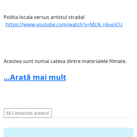
Politia locala versus artistul stradal
:
https://www.youtube.com/watch?v=MLN_n6uojCU
Acestea sunt numai cateva dintre materialele filmate.
Foarte multe abuzuri se fac atunci cand nu sunt filmati.
...Arată mai mult
Va incurajam sa sa povestiti pe scurt daca ati fost
abuzati de politia locala!
Contactați autorul