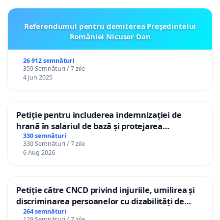
Referendumul pentru demiterea Preşedintelui
României Nicusor Dan
26 912 semnături
359 Semnături / 7 zile
4 Jun 2025
Petiție pentru includerea indemnizației de
hrană în salariul de bază și protejarea
gradațiilor de vechime pentru asistenții
330 semnături
330 Semnături / 7 zile
personali
6 Aug 2026
Petiție către CNCD privind injuriile, umilirea și
discriminarea persoanelor cu dizabilități de
către utilizatorul TikTok „Gorici”
264 semnături
129 Semnături / 7 zile