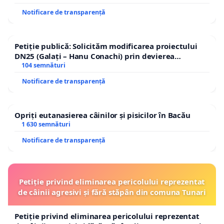
Notificare de transparență
Petiție publică: Solicităm modificarea proiectului
DN25 (Galați – Hanu Conachi) prin devierea
traseului în afara localităților!
104 semnături
Notificare de transparență
Opriți eutanasierea câinilor și pisicilor în Bacău
1 630 semnături
Notificare de transparență
Petiție privind eliminarea pericolului reprezentat
de câinii agresivi și fără stăpân din comuna Tunari
Petiție privind eliminarea pericolului reprezentat