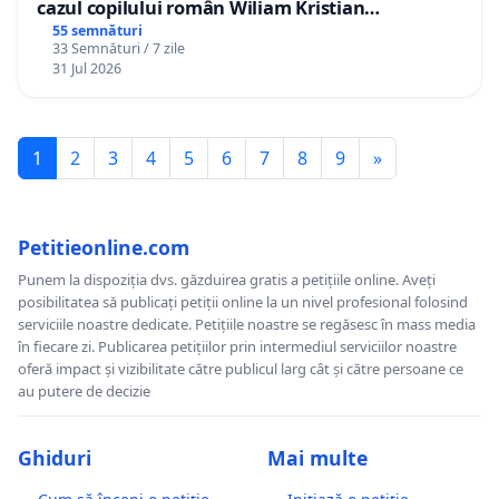
cazul copilului român Wiliam Kristian
Gheorghe, aflat în plasament în Danemarca de
55 semnături
33 Semnături / 7 zile
12 ani
31 Jul 2026
1
2
3
4
5
6
7
8
9
»
Petitieonline.com
Punem la dispoziția dvs. găzduirea gratis a petițiile online. Aveți
posibilitatea să publicați petiții online la un nivel profesional folosind
serviciile noastre dedicate. Petițiile noastre se regăsesc în mass media
în fiecare zi. Publicarea petițiilor prin intermediul serviciilor noastre
oferă impact și vizibilitate către publicul larg cât și către persoane ce
au putere de decizie
Ghiduri
Mai multe