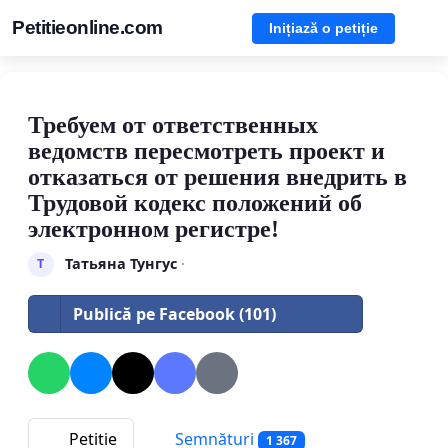
Petitieonline.com
Inițiază o petiție
Требуем от ответственных
ведомств пересмотреть проект и
отказаться от решения внедрить в
Трудовой кодекс положений об
электронном регистре!
Татьяна Тунгус
·
Т
Publică pe Facebook (101)
Petitie
Semnături
1 367