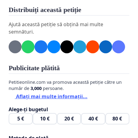
отчетность, а не наращивать ее!
Distribuiți această petiție
Требуем от ответственных ведомств
Ajută această petiție să obțină mai multe
пересмотреть проект и отказаться от решения
semnături.
внедрить в Трудовой кодекс положений об
электронном регистре!
Publicitate plătită
Protestăm împotriva noilor obligații!
Petitieonline.com va promova această petiție către un
număr de
3,000
persoane.
Recent a apărut intenția de a impune businessul să
Aflați mai multe informații...
înregistreze contractele de muncă în registrul
electronic.
http://particip.gov.md/proiectview.php?
Alege-ți bugetul
l=ro&idd=6570
5 €
10 €
20 €
40 €
80 €
Antreprenorii, contabilii, specialiştii HR și juriştii
companiilor sunt categoric