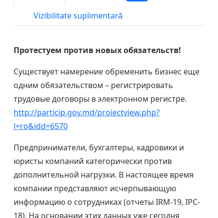
Vizibilitate suplimentară
Протестуем против новых обязательств!
Существует намерение обременить бизнес еще
одним обязательством – регистрировать
трудовые договоры в электронном регистре.
http://particip.gov.md/proiectview.php?
l=ro&idd=6570
Предприниматели, бухгалтеры, кадровики и
юристы компаний категорически против
дополнительной нагрузки. В настоящее время
компании представляют исчерпывающую
информацию о сотрудниках (отчеты IRM-19, IPC-
18). На основании этих данных уже сегодня