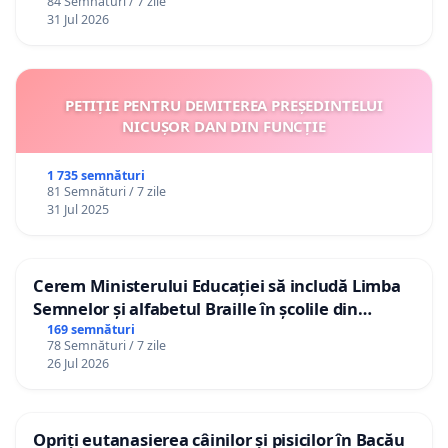
84 Semnături / 7 zile
31 Jul 2026
PETIȚIE PENTRU DEMITEREA PREȘEDINTELUI
NICUȘOR DAN DIN FUNCȚIE
1 735 semnături
81 Semnături / 7 zile
31 Jul 2025
Cerem Ministerului Educației să includă Limba
Semnelor și alfabetul Braille în școlile din
Republica Moldova!
169 semnături
78 Semnături / 7 zile
26 Jul 2026
Opriți eutanasierea câinilor și pisicilor în Bacău