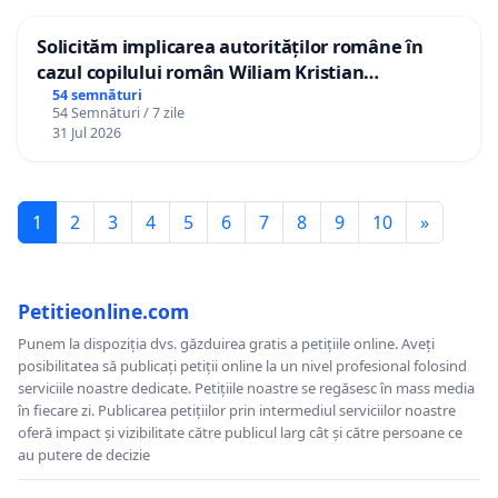
Solicităm implicarea autorităților române în
cazul copilului român Wiliam Kristian
Gheorghe, aflat în plasament în Danemarca de
54 semnături
54 Semnături / 7 zile
12 ani
31 Jul 2026
1
2
3
4
5
6
7
8
9
10
»
Petitieonline.com
Punem la dispoziția dvs. găzduirea gratis a petițiile online. Aveți
posibilitatea să publicați petiții online la un nivel profesional folosind
serviciile noastre dedicate. Petițiile noastre se regăsesc în mass media
în fiecare zi. Publicarea petițiilor prin intermediul serviciilor noastre
oferă impact și vizibilitate către publicul larg cât și către persoane ce
au putere de decizie