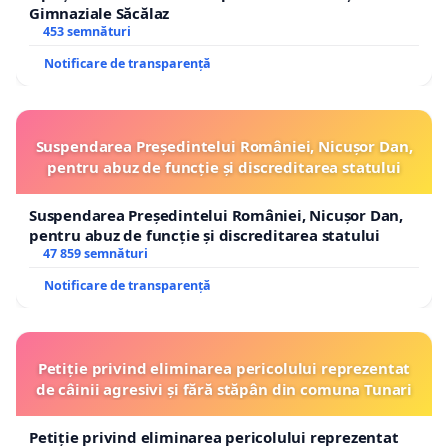
Gimnaziale Săcălaz
453 semnături
Notificare de transparență
Suspendarea Președintelui României, Nicușor Dan,
pentru abuz de funcție și discreditarea statului
Suspendarea Președintelui României, Nicușor Dan,
pentru abuz de funcție și discreditarea statului
47 859 semnături
Notificare de transparență
Petiție privind eliminarea pericolului reprezentat
de câinii agresivi și fără stăpân din comuna Tunari
Petiție privind eliminarea pericolului reprezentat