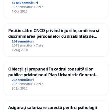
47 859 semnături
307 Semnături / 7 zile
1 Oct 2025
Petiție către CNCD privind injuriile, umilirea și
discriminarea persoanelor cu dizabilități de
către utilizatorul TikTok „Gorici”
254 semnături
254 Semnături / 7 zile
1 Aug 2026
Obiecții și propuneri în cadrul consultărilor
publice privind noul Plan Urbanistic General
(PUG) Ialoveni
202 semnături
202 Semnături / 7 zile
30 Jul 2026
Asigurați salarizare corectă pentru psihologii