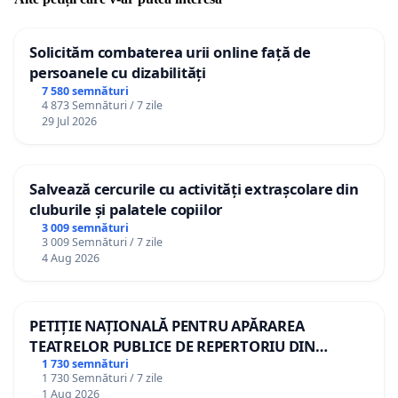
Solicităm combaterea urii online față de
persoanele cu dizabilități
7 580 semnături
4 873 Semnături / 7 zile
29 Jul 2026
Salvează cercurile cu activități extrașcolare din
cluburile și palatele copiilor
3 009 semnături
3 009 Semnături / 7 zile
4 Aug 2026
PETIȚIE NAȚIONALĂ PENTRU APĂRAREA
TEATRELOR PUBLICE DE REPERTORIU DIN
ROMÂNIA
1 730 semnături
1 730 Semnături / 7 zile
1 Aug 2026