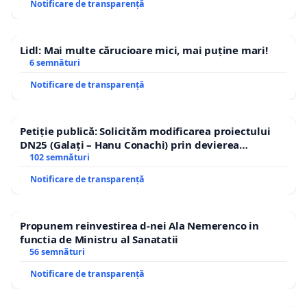
Notificare de transparență
Lidl: Mai multe cărucioare mici, mai puține mari!
6 semnături
Notificare de transparență
Petiție publică: Solicităm modificarea proiectului
DN25 (Galați – Hanu Conachi) prin devierea
traseului în afara localităților!
102 semnături
Notificare de transparență
Propunem reinvestirea d-nei Ala Nemerenco in
functia de Ministru al Sanatatii
56 semnături
Notificare de transparență