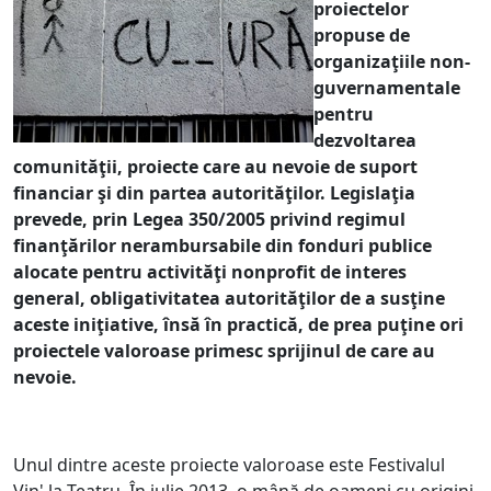
proiectelor
propuse de
organizaţiile non-
guvernamentale
pentru
dezvoltarea
comunităţii, proiecte care au nevoie de suport
financiar şi din partea autorităţilor. Legislaţia
prevede, prin Legea 350/2005 privind regimul
finanţărilor nerambursabile din fonduri publice
alocate pentru activităţi nonprofit de interes
general, obligativitatea autorităţilor de a susţine
aceste iniţiative, însă în practică, de prea puţine ori
proiectele valoroase primesc sprijinul de care au
nevoie.
Unul dintre aceste proiecte valoroase este Festivalul