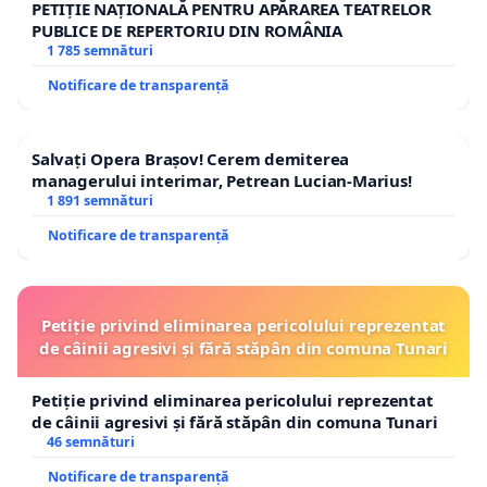
PETIȚIE NAȚIONALĂ PENTRU APĂRAREA TEATRELOR
PUBLICE DE REPERTORIU DIN ROMÂNIA
1 785 semnături
Notificare de transparență
Salvați Opera Brașov! Cerem demiterea
managerului interimar, Petrean Lucian-Marius!
1 891 semnături
Notificare de transparență
Petiție privind eliminarea pericolului reprezentat
de câinii agresivi și fără stăpân din comuna Tunari
Petiție privind eliminarea pericolului reprezentat
de câinii agresivi și fără stăpân din comuna Tunari
46 semnături
Notificare de transparență