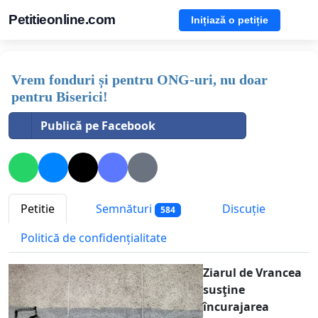
Petitieonline.com
Inițiază o petiție
Vrem fonduri și pentru ONG-uri, nu doar
pentru Biserici!
Publică pe Facebook
Petitie
Semnături
Discuție
584
Politică de confidențialitate
Ziarul de Vrancea
susţine
încurajarea