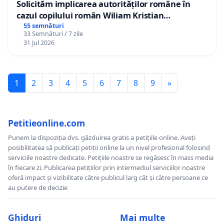
Solicităm implicarea autorităților române în
cazul copilului român Wiliam Kristian
Gheorghe, aflat în plasament în Danemarca de
55 semnături
33 Semnături / 7 zile
12 ani
31 Jul 2026
1
2
3
4
5
6
7
8
9
»
Petitieonline.com
Punem la dispoziția dvs. găzduirea gratis a petițiile online. Aveți
posibilitatea să publicați petiții online la un nivel profesional folosind
serviciile noastre dedicate. Petițiile noastre se regăsesc în mass media
în fiecare zi. Publicarea petițiilor prin intermediul serviciilor noastre
oferă impact și vizibilitate către publicul larg cât și către persoane ce
au putere de decizie
Ghiduri
Mai multe