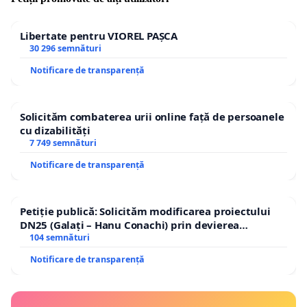
teatru!
Libertate pentru VIOREL PAȘCA
30 296 semnături
Notificare de transparență
Solicităm combaterea urii online față de persoanele
cu dizabilități
7 749 semnături
Notificare de transparență
Petiție publică: Solicităm modificarea proiectului
DN25 (Galați – Hanu Conachi) prin devierea
traseului în afara localităților!
104 semnături
Notificare de transparență