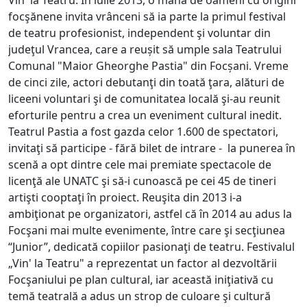
Vin' la Teatru. În iulie 2013, o mână de oameni cu origini
focşănene invita vrânceni să ia parte la primul festival
de teatru profesionist, independent şi voluntar din
judeţul Vrancea, care a reușit să umple sala Teatrului
Comunal "Maior Gheorghe Pastia" din Focșani. Vreme
de cinci zile, actori debutanţi din toată ţara, alături de
liceeni voluntari şi de comunitatea locală şi-au reunit
eforturile pentru a crea un eveniment cultural inedit.
Teatrul Pastia a fost gazda celor 1.600 de spectatori,
invitaţi să participe - fără bilet de intrare - la punerea în
scenă a opt dintre cele mai premiate spectacole de
licenţă ale UNATC şi să-i cunoască pe cei 45 de tineri
artişti cooptaţi în proiect. Reuşita din 2013 i-a
ambiţionat pe organizatori, astfel că în 2014 au adus la
Focşani mai multe evenimente, între care şi secţiunea
“Junior”, dedicată copiilor pasionaţi de teatru. Festivalul
„Vin' la Teatru" a reprezentat un factor al dezvoltării
Focşaniului pe plan cultural, iar această iniţiativă cu
temă teatrală a adus un strop de culoare şi cultură