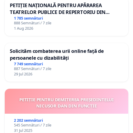
PETIȚIE NAȚIONALĂ PENTRU APĂRAREA
TEATRELOR PUBLICE DE REPERTORIU DIN
ROMÂNIA
1 785 semnături
888 Semnături / 7 zile
1 Aug 2026
Solicităm combaterea urii online față de
persoanele cu dizabilități
7 749 semnături
887 Semnături / 7 zile
29 Jul 2026
PETIȚIE PENTRU DEMITEREA PREȘEDINTELUI
NICUȘOR DAN DIN FUNCȚIE
2 202 semnături
545 Semnături / 7 zile
31 Jul 2025