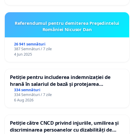
Referendumul pentru demiterea Preşedintelui
României Nicusor Dan
26 941 semnături
387 Semnături / 7 zile
4 Jun 2025
Petiție pentru includerea indemnizației de
hrană în salariul de bază și protejarea
gradațiilor de vechime pentru asistenții
334 semnături
334 Semnături / 7 zile
personali
6 Aug 2026
Petiție către CNCD privind injuriile, umilirea și
discriminarea persoanelor cu dizabilități de