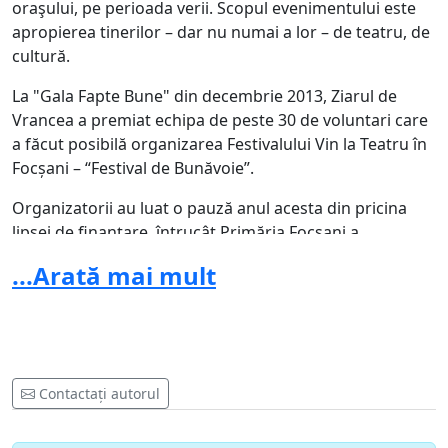
oraşului, pe perioada verii. Scopul evenimentului este
apropierea tinerilor – dar nu numai a lor – de teatru, de
cultură.
La "Gala Fapte Bune" din decembrie 2013, Ziarul de
Vrancea a premiat echipa de peste 30 de voluntari care
a făcut posibilă organizarea Festivalului Vin la Teatru în
Focșani – “Festival de Bunăvoie”.
Organizatorii au luat o pauză anul acesta din pricina
lipsei de finanțare, întrucât Primăria Focșani a
suspendat granturile alocate ONG-urilor implicate în
...Arată mai mult
comunitate. Tinerii voluntari speră că se vor strânge
fondurile necesare pentru următoarea ediţie a
festivalului, din 2016, pentru a nu distruge o iniţiativă
culturală valoroasă a Focşaniului.
Poate că avem deja destule biserici, magazine,
Contactați autorul
localuri şi festivaluri doar cu mici şi bere fondate din
banul public. Ar fi timpul să investim şi în lucruri