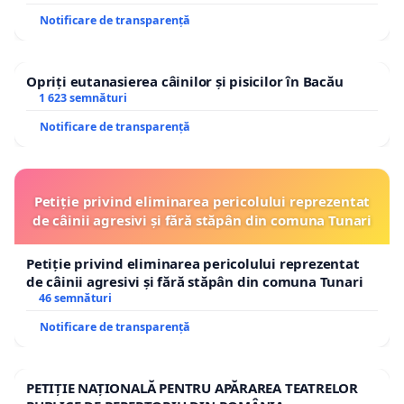
cu
Notificare de transparență
respectarea termenului impus de lege în acest
sens.
Opriți eutanasierea câinilor și pisicilor în Bacău
1 623 semnături
VIAȚA ARE PRIORITATE!
Notificare de transparență
Semnături conform Anexei nr. 1. Cristian, 11.09.2024
Petiție privind eliminarea pericolului reprezentat
de câinii agresivi și fără stăpân din comuna Tunari
Petiție privind eliminarea pericolului reprezentat
de câinii agresivi și fără stăpân din comuna Tunari
46 semnături
Notificare de transparență
PETIȚIE NAȚIONALĂ PENTRU APĂRAREA TEATRELOR