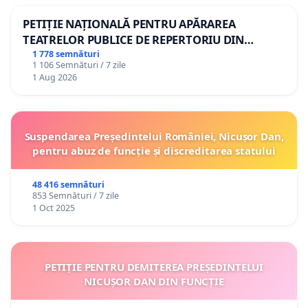
PETIȚIE NAȚIONALĂ PENTRU APĂRAREA
TEATRELOR PUBLICE DE REPERTORIU DIN
ROMÂNIA
1 778 semnături
1 106 Semnături / 7 zile
1 Aug 2026
Suspendarea Președintelui României, Nicușor Dan,
pentru abuz de funcție și discreditarea statului
48 416 semnături
853 Semnături / 7 zile
1 Oct 2025
PETIȚIE PENTRU DEMITEREA PREȘEDINTELUI
NICUȘOR DAN DIN FUNCȚIE