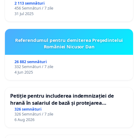
2 113 semnături
456 Semnături / 7 zile
31 Jul 2025
Referendumul pentru demiterea Preşedintelui
României Nicusor Dan
26 882 semnături
332 Semnături / 7 zile
4 Jun 2025
Petiție pentru includerea indemnizației de
hrană în salariul de bază și protejarea
gradațiilor de vechime pentru asistenții
326 semnături
326 Semnături / 7 zile
personali
6 Aug 2026