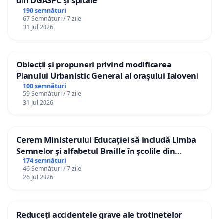
din DGASPC și spitale
190 semnături
67 Semnături / 7 zile
31 Jul 2026
Obiecții și propuneri privind modificarea
Planului Urbanistic General al orașului Ialoveni
100 semnături
59 Semnături / 7 zile
31 Jul 2026
Cerem Ministerului Educației să includă Limba
Semnelor și alfabetul Braille în școlile din
Republica Moldova!
174 semnături
46 Semnături / 7 zile
26 Jul 2026
Reduceți accidentele grave ale trotinetelor