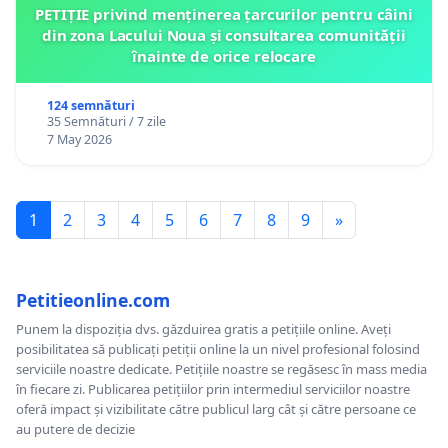
PETIȚIE privind menținerea țarcurilor pentru câini
din zona Lacului Noua și consultarea comunității
înainte de orice relocare
124 semnături
35 Semnături / 7 zile
7 May 2026
1
2
3
4
5
6
7
8
9
»
Petitieonline.com
Punem la dispoziția dvs. găzduirea gratis a petițiile online. Aveți
posibilitatea să publicați petiții online la un nivel profesional folosind
serviciile noastre dedicate. Petițiile noastre se regăsesc în mass media
în fiecare zi. Publicarea petițiilor prin intermediul serviciilor noastre
oferă impact și vizibilitate către publicul larg cât și către persoane ce
au putere de decizie