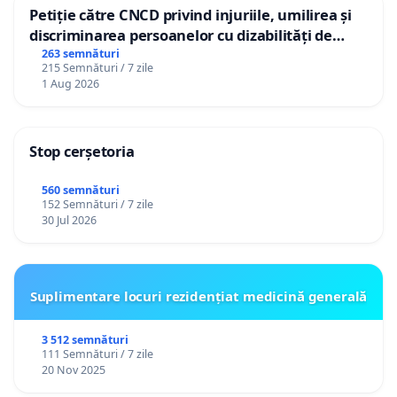
Petiție către CNCD privind injuriile, umilirea și
discriminarea persoanelor cu dizabilități de
către utilizatorul TikTok „Gorici”
263 semnături
215 Semnături / 7 zile
1 Aug 2026
Stop cerșetoria
560 semnături
152 Semnături / 7 zile
30 Jul 2026
Suplimentare locuri rezidențiat medicină generală
3 512 semnături
111 Semnături / 7 zile
20 Nov 2025