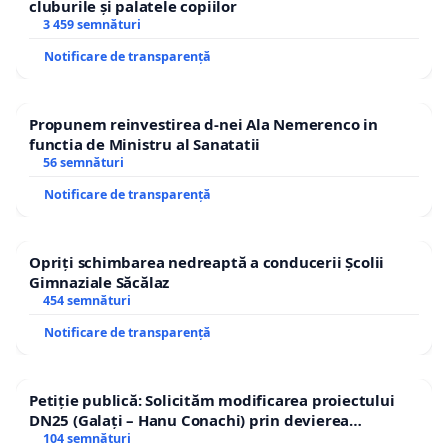
siguranței trecerii de pietoni.
cluburile și palatele copiilor
3 459 semnături
8. Interzicerea camioanelor de mare tonaj în zona
Notificare de transparență
centrală.
9. Introducerea unei limite de tonaj de 3.5 tone
Propunem reinvestirea d-nei Ala Nemerenco in
functia de Ministru al Sanatatii
pentru autoturisme pe strada Libertății cu excepția
56 semnături
transportului public în comun și serviciilor de
Notificare de transparență
salubritate.
Comisiile desemnate pentru ducerea la
Opriți schimbarea nedreaptă a conducerii Școlii
îndeplinirea măsurilor își vor asuma în scris
Gimnaziale Săcălaz
454 semnături
termenele de implementare a acestora, termene
care nu pot depăși cele 30 de zile menționate la
Notificare de transparență
paragraful 2 de mai sus.
Petiție publică: Solicităm modificarea proiectului
Vă solicităm să ne transmiteți modul de soluționare
DN25 (Galați – Hanu Conachi) prin devierea
a petiției și măsurile dispuse, pe e-mail la adresa
traseului în afara localităților!
104 semnături