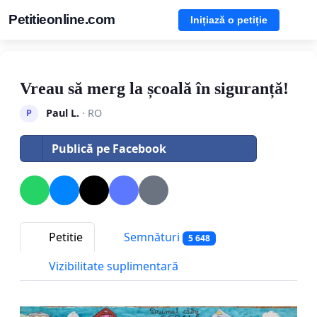
Petitieonline.com
Inițiază o petiție
Vreau să merg la școală în siguranță!
Paul L.
· RO
P
Publică pe Facebook
Petitie
Semnături
5 648
Vizibilitate suplimentară