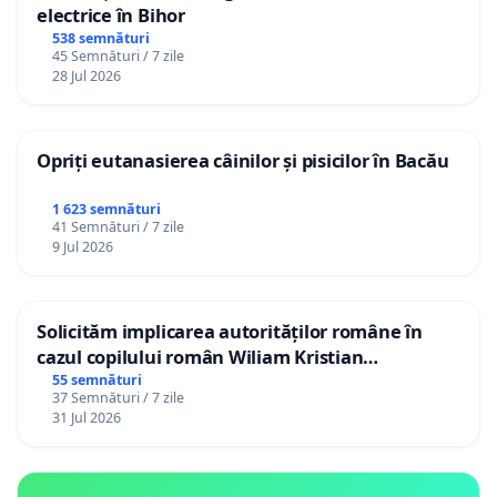
electrice în Bihor
538 semnături
45 Semnături / 7 zile
28 Jul 2026
Opriți eutanasierea câinilor și pisicilor în Bacău
1 623 semnături
41 Semnături / 7 zile
9 Jul 2026
Solicităm implicarea autorităților române în
cazul copilului român Wiliam Kristian
Gheorghe, aflat în plasament în Danemarca de
55 semnături
37 Semnături / 7 zile
12 ani
31 Jul 2026