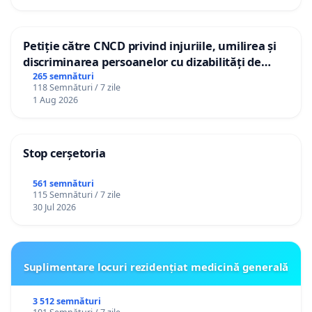
Petiție către CNCD privind injuriile, umilirea și
discriminarea persoanelor cu dizabilități de
către utilizatorul TikTok „Gorici”
265 semnături
118 Semnături / 7 zile
1 Aug 2026
Stop cerșetoria
561 semnături
115 Semnături / 7 zile
30 Jul 2026
Suplimentare locuri rezidențiat medicină generală
3 512 semnături