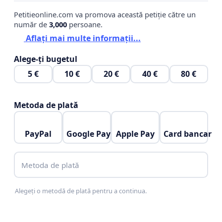
Petitieonline.com va promova această petiție către un
număr de
3,000
persoane.
Aflați mai multe informații...
Alege-ți bugetul
5 €
10 €
20 €
40 €
80 €
Metoda de plată
PayPal
Google Pay
Apple Pay
Card bancar
Metoda de plată
Alegeți o metodă de plată pentru a continua.