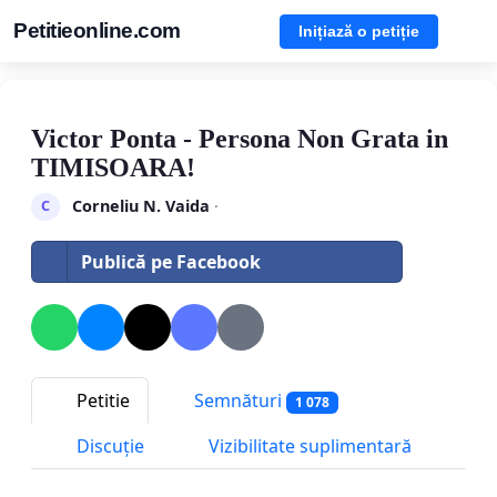
Petitieonline.com
Inițiază o petiție
Victor Ponta - Persona Non Grata in
TIMISOARA!
Corneliu N. Vaida
·
C
Publică pe Facebook
Petitie
Semnături
1 078
Discuție
Vizibilitate suplimentară