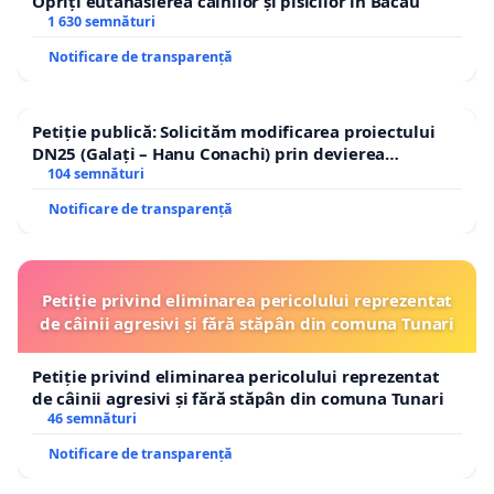
Opriți eutanasierea câinilor și pisicilor în Bacău
1 630 semnături
Notificare de transparență
Petiție publică: Solicităm modificarea proiectului
DN25 (Galați – Hanu Conachi) prin devierea
traseului în afara localităților!
104 semnături
Notificare de transparență
Petiție privind eliminarea pericolului reprezentat
de câinii agresivi și fără stăpân din comuna Tunari
Petiție privind eliminarea pericolului reprezentat
de câinii agresivi și fără stăpân din comuna Tunari
46 semnături
Notificare de transparență