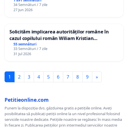
1 891 semnături
34 Semnături / 7 zile
27 Jun 2026
Solicităm implicarea autorităților române în
cazul copilului român Wiliam Kristian
Gheorghe, aflat în plasament în Danemarca de
55 semnături
33 Semnături / 7 zile
12 ani
31 Jul 2026
1
2
3
4
5
6
7
8
9
»
Petitieonline.com
Punem la dispoziția dvs. găzduirea gratis a petițiile online. Aveți
posibilitatea să publicați petiții online la un nivel profesional folosind
serviciile noastre dedicate. Petițiile noastre se regăsesc în mass media
în fiecare zi. Publicarea petițiilor prin intermediul serviciilor noastre