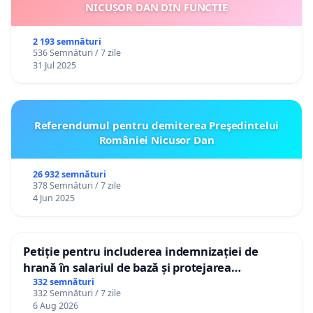
NICUȘOR DAN DIN FUNCȚIE
2 193 semnături
536 Semnături / 7 zile
31 Jul 2025
Referendumul pentru demiterea Preşedintelui
României Nicusor Dan
26 932 semnături
378 Semnături / 7 zile
4 Jun 2025
Petiție pentru includerea indemnizației de
hrană în salariul de bază și protejarea
gradațiilor de vechime pentru asistenții
332 semnături
332 Semnături / 7 zile
personali
6 Aug 2026