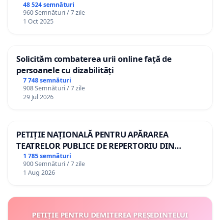
48 524 semnături
960 Semnături / 7 zile
1 Oct 2025
Solicităm combaterea urii online față de
persoanele cu dizabilități
7 748 semnături
908 Semnături / 7 zile
29 Jul 2026
PETIȚIE NAȚIONALĂ PENTRU APĂRAREA
TEATRELOR PUBLICE DE REPERTORIU DIN
ROMÂNIA
1 785 semnături
900 Semnături / 7 zile
1 Aug 2026
PETIȚIE PENTRU DEMITEREA PREȘEDINTELUI