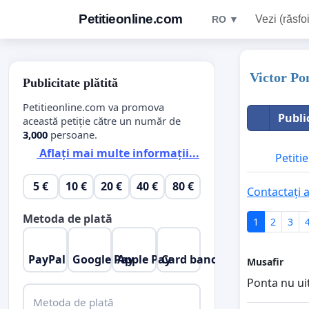
Petitieonline.com
Vezi (răsfoi
RO ▼
Victor P
Publicitate plătită
Petitieonline.com va promova
Publi
această petiție către un număr de
3,000
persoane.
Aflați mai multe informații...
Petitie
5 €
10 €
20 €
40 €
80 €
Contactați a
Metoda de plată
1
2
3
PayPal
Google Pay
Apple Pay
Card bancar
Musafir
Ponta nu ui
Metoda de plată