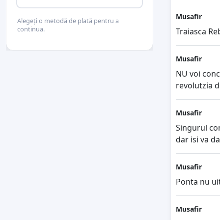
Musafir
Alegeți o metodă de plată pentru a
continua.
Traiasca Re
Musafir
NU voi conc
revolutzia d
Musafir
Singurul co
dar isi va d
Musafir
Ponta nu ui
Musafir