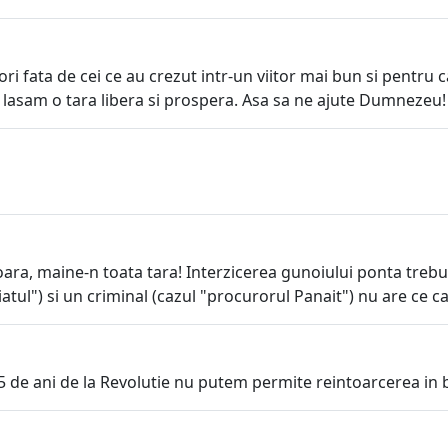
i fata de cei ce au crezut intr-un viitor mai bun si pentru 
a lasam o tara libera si prospera. Asa sa ne ajute Dumnezeu!
oara, maine-n toata tara! Interzicerea gunoiului ponta trebui
iatul") si un criminal (cazul "procurorul Panait") nu are ce
25 de ani de la Revolutie nu putem permite reintoarcerea in