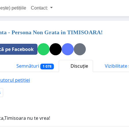
ește) petițiile
Contact:
onta - Persona Non Grata in TIMISOARA!
că pe Facebook
Semnături
Discuție
Vizibilitat
1 078
utorul petiției
4
ta,Timisoara nu te vrea!