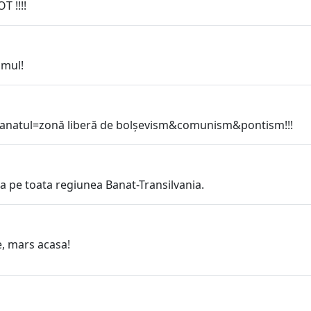
T !!!!
smul!
Banatul=zonă liberă de bolșevism&comunism&pontism!!!
da pe toata regiunea Banat-Transilvania.
, mars acasa!