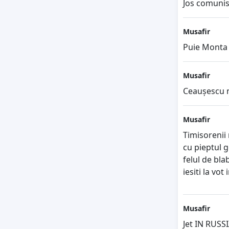
Jos comuni
Musafir
Puie Monta
Musafir
Ceaușescu n-
Musafir
Timisorenii 
cu pieptul g
felul de bla
iesiti la vot
Musafir
Jet IN RUSSI