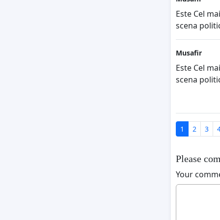
Este Cel mai
scena politi
Musafir
Este Cel mai
scena politi
1
2
3
Please com
Your comm