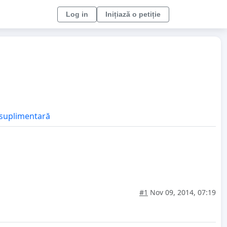
Log in
Inițiază o petiție
e suplimentară
#1
Nov 09, 2014, 07:19