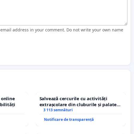
r email address in your comment. Do not write your own name
 online
Salvează cercurile cu activități
bilități
extrașcolare din cluburile și palatele
copiilor
3 113 semnături
Notificare de transparență