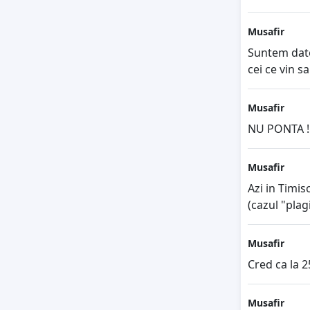
Musafir
Suntem dator
cei ce vin s
Musafir
NU PONTA !
Musafir
Azi in Timis
(cazul "plag
Musafir
Cred ca la 
Musafir