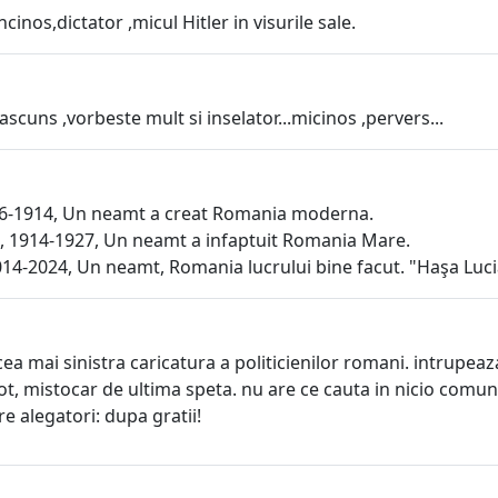
inos,dictator ,micul Hitler in visurile sale.
scuns ,vorbeste mult si inselator...micinos ,pervers...
66-1914, Un neamt a creat Romania moderna.
, 1914-1927, Un neamt a infaptuit Romania Mare.
014-2024, Un neamt, Romania lucrului bine facut. "Haşa Luc
ea mai sinistra caricatura a politicienilor romani. intrupeaz
t, mistocar de ultima speta. nu are ce cauta in nicio comunit
e alegatori: dupa gratii!