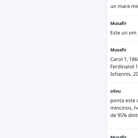
un mare minc
Musafir
Este un om a
Musafir
Carol 1, 18
Ferdinand 1
Iohannis, 2
olivu
ponta este c
mincinos, ho
de 95% dintr
Musafir