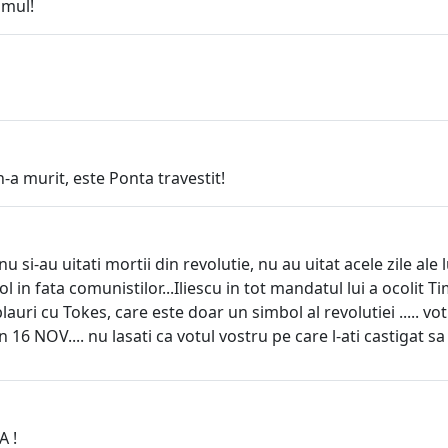
smul!
a murit, este Ponta travestit!
nu si-au uitati mortii din revolutie, nu au uitat acele zile ale 
ol in fata comunistilor...Iliescu in tot mandatul lui a ocolit T
blauri cu Tokes, care este doar un simbol al revolutiei ..... 
 in 16 NOV.... nu lasati ca votul vostru pe care l-ati castigat sa f
A !