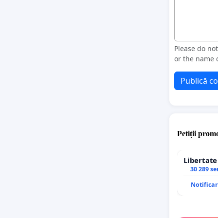
Please do no
or the name o
Publică c
Petiții promo
Libertat
30 289 s
Notifica