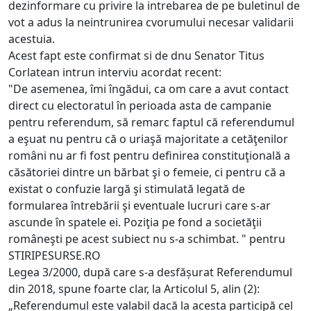
dezinformare cu privire la intrebarea de pe buletinul de
vot a adus la neintrunirea cvorumului necesar validarii
acestuia.
Acest fapt este confirmat si de dnu Senator Titus
Corlatean intrun interviu acordat recent:
"De asemenea, îmi îngădui, ca om care a avut contact
direct cu electoratul în perioada asta de campanie
pentru referendum, să remarc faptul că referendumul
a eşuat nu pentru că o uriaşă majoritate a cetăţenilor
români nu ar fi fost pentru definirea constituţională a
căsătoriei dintre un bărbat şi o femeie, ci pentru că a
existat o confuzie largă şi stimulată legată de
formularea întrebării şi eventuale lucruri care s-ar
ascunde în spatele ei. Poziţia pe fond a societăţii
româneşti pe acest subiect nu s-a schimbat. " pentru
STIRIPESURSE.RO
Legea 3/2000, după care s-a desfășurat Referendumul
din 2018, spune foarte clar, la Articolul 5, alin (2):
„Referendumul este valabil dacă la acesta participă cel