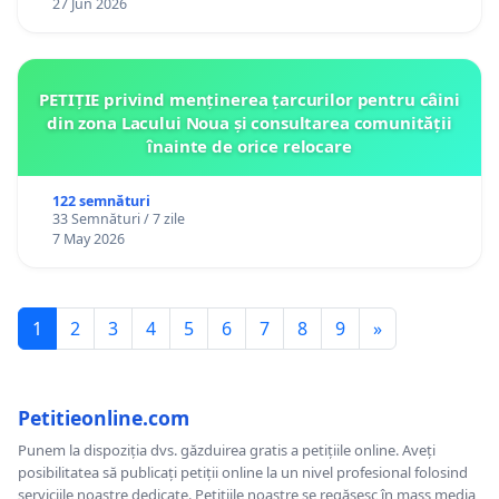
27 Jun 2026
PETIȚIE privind menținerea țarcurilor pentru câini
din zona Lacului Noua și consultarea comunității
înainte de orice relocare
122 semnături
33 Semnături / 7 zile
7 May 2026
1
2
3
4
5
6
7
8
9
»
Petitieonline.com
Punem la dispoziția dvs. găzduirea gratis a petițiile online. Aveți
posibilitatea să publicați petiții online la un nivel profesional folosind
serviciile noastre dedicate. Petițiile noastre se regăsesc în mass media