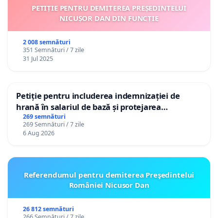
PETIȚIE PENTRU DEMITEREA PREȘEDINTELUI
NICUȘOR DAN DIN FUNCȚIE
2 008 semnături
351 Semnături / 7 zile
31 Jul 2025
Petiție pentru includerea indemnizației de
hrană în salariul de bază și protejarea
gradațiilor de vechime pentru asistenții
269 semnături
269 Semnături / 7 zile
personali
6 Aug 2026
Referendumul pentru demiterea Preşedintelui
României Nicusor Dan
26 812 semnături
266 Semnături / 7 zile