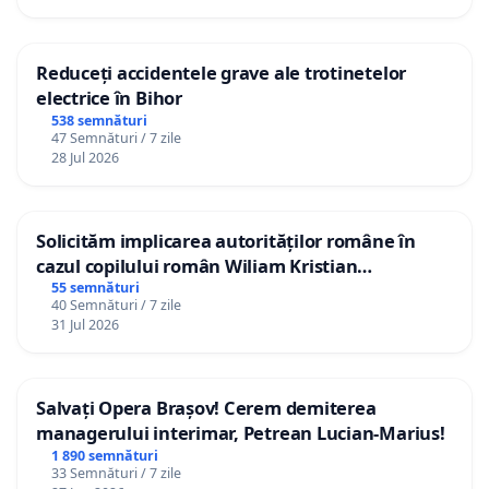
Reduceți accidentele grave ale trotinetelor
electrice în Bihor
538 semnături
47 Semnături / 7 zile
28 Jul 2026
Solicităm implicarea autorităților române în
cazul copilului român Wiliam Kristian
Gheorghe, aflat în plasament în Danemarca de
55 semnături
40 Semnături / 7 zile
12 ani
31 Jul 2026
Salvați Opera Brașov! Cerem demiterea
managerului interimar, Petrean Lucian-Marius!
1 890 semnături
33 Semnături / 7 zile