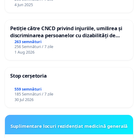
4 Jun 2025
Petiție către CNCD privind injuriile, umilirea și
discriminarea persoanelor cu dizabilități de
către utilizatorul TikTok „Gorici”
263 semnături
256 Semnături / 7 zile
1 Aug 2026
Stop cerșetoria
559 semnături
185 Semnături / 7 zile
30 Jul 2026
Suplimentare locuri rezidențiat medicină generală