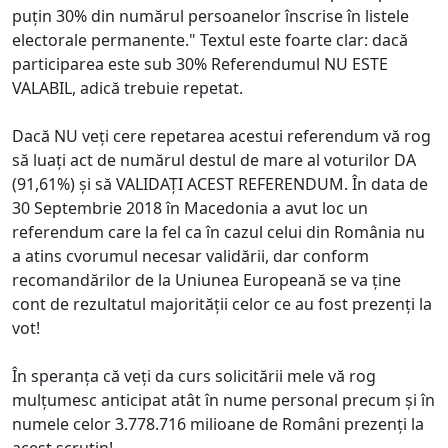
puțin 30% din numărul persoanelor înscrise în listele
electorale permanente." Textul este foarte clar: dacă
participarea este sub 30% Referendumul NU ESTE
VALABIL, adică trebuie repetat.
Dacă NU veți cere repetarea acestui referendum vă rog
să luați act de numărul destul de mare al voturilor DA
(91,61%) și să VALIDAȚI ACEST REFERENDUM. În data de
30 Septembrie 2018 în Macedonia a avut loc un
referendum care la fel ca în cazul celui din România nu
a atins cvorumul necesar validării, dar conform
recomandărilor de la Uniunea Europeană se va ține
cont de rezultatul majorității celor ce au fost prezenți la
vot!
În speranța că veți da curs solicitării mele vă rog
mulțumesc anticipat atât în nume personal precum și în
numele celor 3.778.716 milioane de Români prezenți la