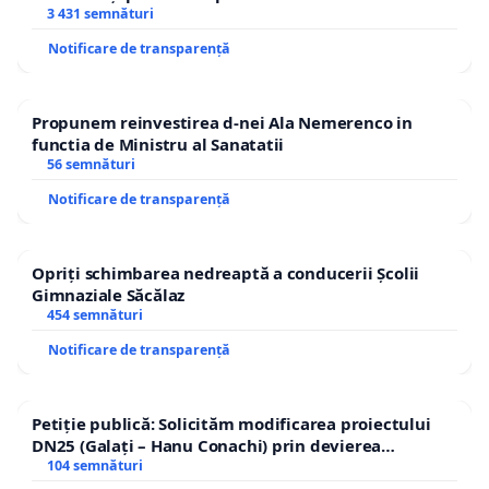
3 431 semnături
Notificare de transparență
Propunem reinvestirea d-nei Ala Nemerenco in
functia de Ministru al Sanatatii
56 semnături
Notificare de transparență
Opriți schimbarea nedreaptă a conducerii Școlii
Gimnaziale Săcălaz
454 semnături
Notificare de transparență
Petiție publică: Solicităm modificarea proiectului
DN25 (Galați – Hanu Conachi) prin devierea
traseului în afara localităților!
104 semnături