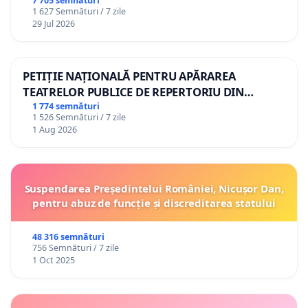
7 705 semnături
1 627 Semnături / 7 zile
29 Jul 2026
PETIȚIE NAȚIONALĂ PENTRU APĂRAREA
TEATRELOR PUBLICE DE REPERTORIU DIN
ROMÂNIA
1 774 semnături
1 526 Semnături / 7 zile
1 Aug 2026
Suspendarea Președintelui României, Nicușor Dan,
pentru abuz de funcție și discreditarea statului
48 316 semnături
756 Semnături / 7 zile
1 Oct 2025