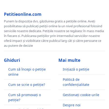
Petitieonline.com
Punem la dispoziția dvs. găzduirea gratis a petițiile online. Aveți
posibilitatea să publicați petiții online la un nivel profesional folosind
serviciile noastre dedicate. Petițiile noastre se regăsesc în mass media
în fiecare zi. Publicarea petițiilor prin intermediul serviciilor noastre
oferă impact și vizibilitate către publicul larg cât și către persoane ce
au putere de decizie
Ghiduri
Mai multe
Cum să începi o petiție
Inițiază o petiție
online
Politică de
Cum se scrie o petiție?
confidențialitate
Cum să promovați o
Gestionați cookie-urile
petiție?
Despre noi