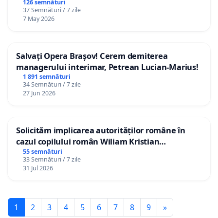
126 semnături
37 Semnături / 7 zile
7 May 2026
Salvați Opera Brașov! Cerem demiterea
managerului interimar, Petrean Lucian-Marius!
1 891 semnături
34 Semnături / 7 zile
27 Jun 2026
Solicităm implicarea autorităților române în
cazul copilului român Wiliam Kristian
Gheorghe, aflat în plasament în Danemarca de
55 semnături
33 Semnături / 7 zile
12 ani
31 Jul 2026
1
2
3
4
5
6
7
8
9
»