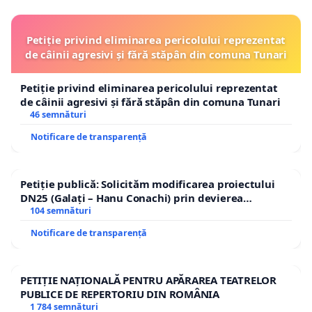
Petiție privind eliminarea pericolului reprezentat
de câinii agresivi și fără stăpân din comuna Tunari
Petiție privind eliminarea pericolului reprezentat
de câinii agresivi și fără stăpân din comuna Tunari
46 semnături
Notificare de transparență
Petiție publică: Solicităm modificarea proiectului
DN25 (Galați – Hanu Conachi) prin devierea
traseului în afara localităților!
104 semnături
Notificare de transparență
PETIȚIE NAȚIONALĂ PENTRU APĂRAREA TEATRELOR
PUBLICE DE REPERTORIU DIN ROMÂNIA
1 784 semnături