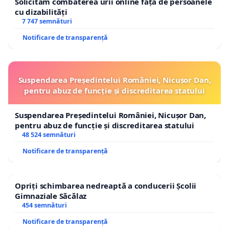
Solicităm combaterea urii online față de persoanele
cu dizabilități
7 747 semnături
Notificare de transparență
Suspendarea Președintelui României, Nicușor Dan,
pentru abuz de funcție și discreditarea statului
Suspendarea Președintelui României, Nicușor Dan,
pentru abuz de funcție și discreditarea statului
48 524 semnături
Notificare de transparență
Opriți schimbarea nedreaptă a conducerii Școlii
Gimnaziale Săcălaz
454 semnături
Notificare de transparență