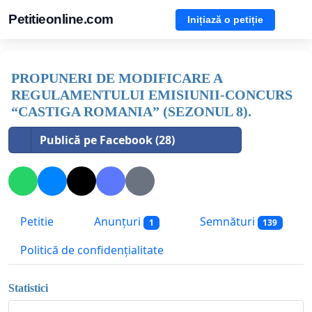
Petitieonline.com
Inițiază o petiție
PROPUNERI DE MODIFICARE A
REGULAMENTULUI EMISIUNII-CONCURS
“CASTIGA ROMANIA” (SEZONUL 8).
Publică pe Facebook (28)
Petitie
Anunțuri
Semnături
1
139
Politică de confidențialitate
Statistici