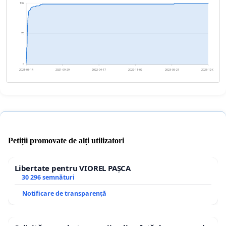
139
70
0
2021-03-14
2021-09-29
2022-04-17
2022-11-02
2023-05-21
2023-12-06
Petiții promovate de alți utilizatori
Libertate pentru VIOREL PAȘCA
30 296 semnături
Notificare de transparență