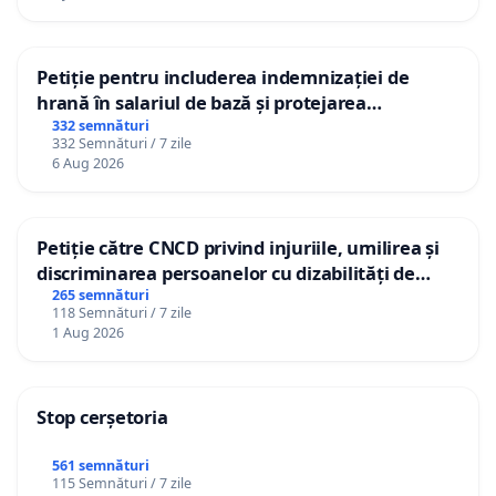
Petiție pentru includerea indemnizației de
hrană în salariul de bază și protejarea
gradațiilor de vechime pentru asistenții
332 semnături
332 Semnături / 7 zile
personali
6 Aug 2026
Petiție către CNCD privind injuriile, umilirea și
discriminarea persoanelor cu dizabilități de
către utilizatorul TikTok „Gorici”
265 semnături
118 Semnături / 7 zile
1 Aug 2026
Stop cerșetoria
561 semnături
115 Semnături / 7 zile