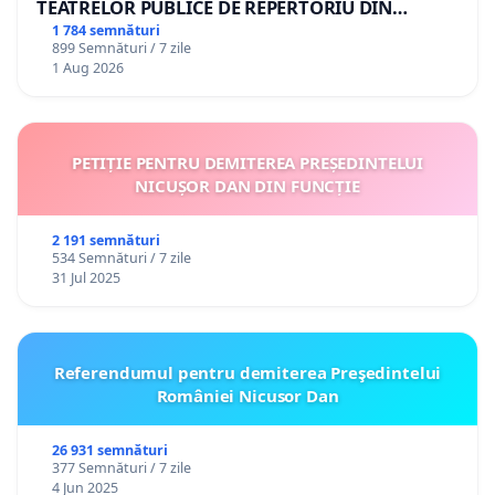
TEATRELOR PUBLICE DE REPERTORIU DIN
ROMÂNIA
1 784 semnături
899 Semnături / 7 zile
1 Aug 2026
PETIȚIE PENTRU DEMITEREA PREȘEDINTELUI
NICUȘOR DAN DIN FUNCȚIE
2 191 semnături
534 Semnături / 7 zile
31 Jul 2025
Referendumul pentru demiterea Preşedintelui
României Nicusor Dan
26 931 semnături
377 Semnături / 7 zile
4 Jun 2025