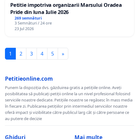
Petitie impotriva organizarii Marsului Oradea
Pride din luna Iulie 2026
269 semnături
3 Semnături / 24 ore
23 Jul 2026
1
2
3
4
5
»
Petitieonline.com
Punem la dispoziția dvs. găzduirea gratis a petițiile online. Aveți
posibilitatea să publicați petiții online la un nivel profesional folosind
serviciile noastre dedicate. Petițiile noastre se regăsesc în mass media
în fiecare zi. Publicarea petițiilor prin intermediul serviciilor noastre
oferă impact și vizibilitate către publicul larg cât și către persoane ce
au putere de decizie
Ghiduri
Mai multe