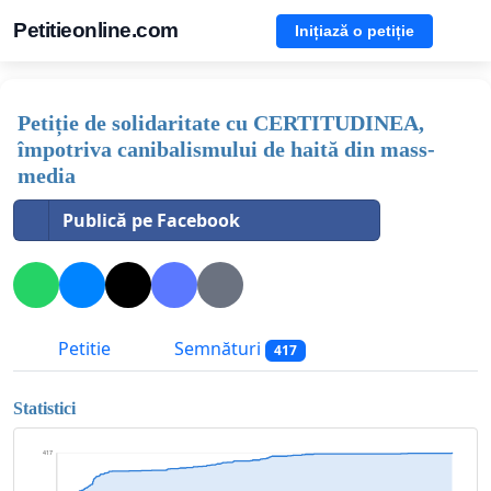
Petitieonline.com
Inițiază o petiție
Petiție de solidaritate cu CERTITUDINEA,
împotriva canibalismului de haită din mass-
media
Publică pe Facebook
Petitie
Semnături
417
Statistici
417