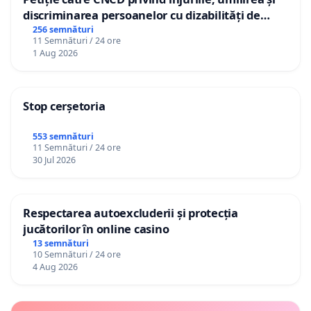
discriminarea persoanelor cu dizabilități de
către utilizatorul TikTok „Gorici”
256 semnături
11 Semnături / 24 ore
1 Aug 2026
Stop cerșetoria
553 semnături
11 Semnături / 24 ore
30 Jul 2026
Respectarea autoexcluderii și protecția
jucătorilor în online casino
13 semnături
10 Semnături / 24 ore
4 Aug 2026