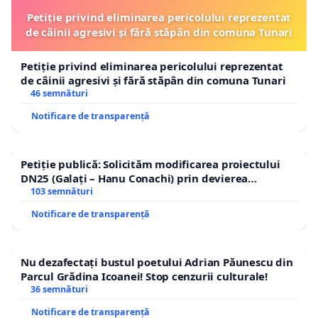
Petiție privind eliminarea pericolului reprezentat
de câinii agresivi și fără stăpân din comuna Tunari
Petiție privind eliminarea pericolului reprezentat
de câinii agresivi și fără stăpân din comuna Tunari
46 semnături
Notificare de transparență
Petiție publică: Solicităm modificarea proiectului
DN25 (Galați – Hanu Conachi) prin devierea
traseului în afara localităților!
103 semnături
Notificare de transparență
Nu dezafectați bustul poetului Adrian Păunescu din
Parcul Grădina Icoanei! Stop cenzurii culturale!
36 semnături
Notificare de transparență