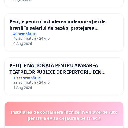
Petiție pentru includerea indemnizației de
hrană în salariul de bază și protejarea
gradațiilor de vechime pentru asistenții
40 semnături
40 Semnături / 24 ore
personali
6 Aug 2026
PETIȚIE NAȚIONALĂ PENTRU APĂRAREA
TEATRELOR PUBLICE DE REPERTORIU DIN
ROMÂNIA
1 735 semnături
33 Semnături / 24 ore
1 Aug 2026
Instalarea de containere închise în Villaverde Alto
pentru a evita deșeurile pe stradă