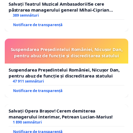
Salvați Teatrul Muzical Ambasadorii!Se cere
păstrarea managerului general Mihai-Ciprian
ROGOJAN
389 semnături
Notificare de transparență
Suspendarea Președintelui României, Nicușor Dan,
pentru abuz de funcție și discreditarea statului
Suspendarea Președintelui României, Nicușor Dan,
pentru abuz de funcție și discreditarea statului
47 911 semnături
Notificare de transparență
Salvați Opera Brașov! Cerem demiterea
managerului interimar, Petrean Lucian-Marius!
1 890 semnături
Notificare de transparență