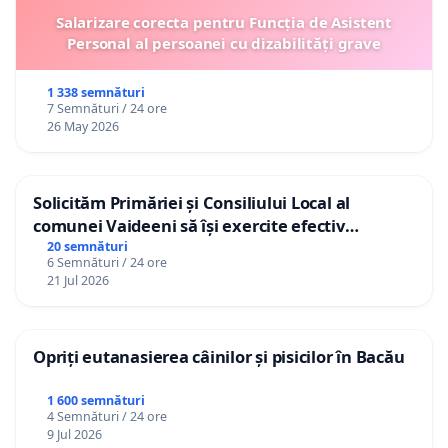
Salarizare corecta pentru Funcția de Asistent
Personal al persoanei cu dizabilități grave
1 338 semnături
7 Semnături / 24 ore
26 May 2026
Solicităm Primăriei și Consiliului Local al
comunei Vaideeni să își exercite efectiv
atribuțiile legale și să reprezinte interesele
20 semnături
6 Semnături / 24 ore
cetățenilor în raport cu APAVIL S.A, operatorul
21 Jul 2026
serviciului de apă!
Opriți eutanasierea câinilor și pisicilor în Bacău
1 600 semnături
4 Semnături / 24 ore
9 Jul 2026