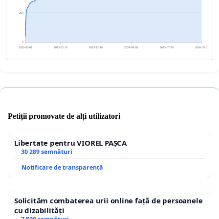
209
0
2022-05-02
2023-02-19
2023-12-10
2024-09-28
2025-07-19
2026-05-08
Petiții promovate de alți utilizatori
Libertate pentru VIOREL PAȘCA
30 289 semnături
Notificare de transparență
Solicităm combaterea urii online față de persoanele
cu dizabilități