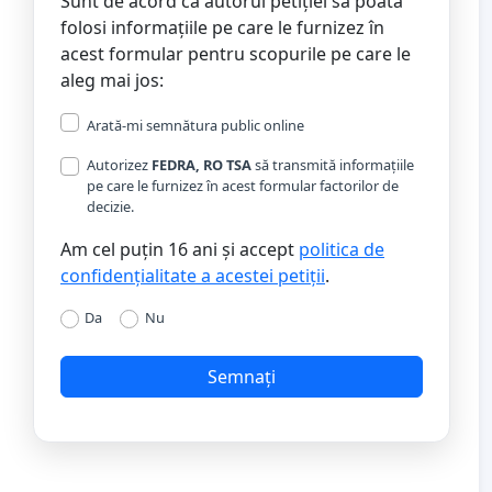
Sunt de acord ca autorul petiției să poată
folosi informațiile pe care le furnizez în
acest formular pentru scopurile pe care le
aleg mai jos:
Arată-mi semnătura public online
Autorizez
FEDRA, RO TSA
să transmită informațiile
pe care le furnizez în acest formular factorilor de
decizie.
Am cel puțin 16 ani și accept
politica de
confidențialitate a acestei petiții
.
Da
Nu
Semnați