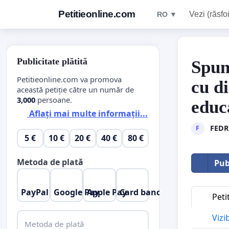
Petitieonline.com
Vezi (răsfoi
RO ▼
Publicitate plătită
Spun
Petitieonline.com va promova
cu d
această petiție către un număr de
3,000
persoane.
educ
Aflați mai multe informații...
FEDR
F
5 €
10 €
20 €
40 €
80 €
Metoda de plată
Pub
PayPal
Google Pay
Apple Pay
Card bancar
Peti
Vizi
Metoda de plată