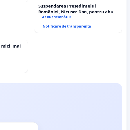
Suspendarea Președintelui
României, Nicușor Dan, pentru abuz
de funcție și discreditarea statului
47 867 semnături
Notificare de transparență
 mici, mai