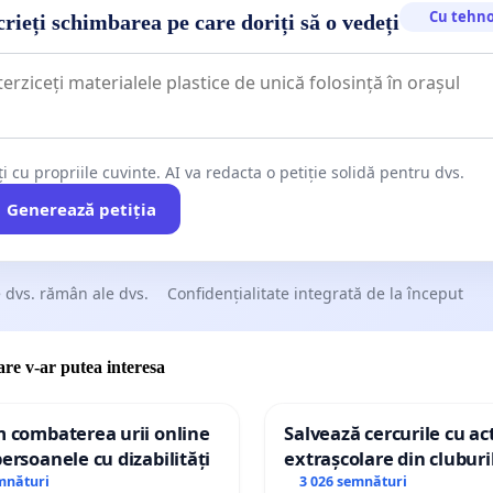
Cu tehno
rieți schimbarea pe care doriți să o vedeți
ți cu propriile cuvinte. AI va redacta o petiție solidă pentru dvs.
Generează petiția
 dvs. rămân ale dvs.
Confidențialitate integrată de la început
care v-ar putea interesa
m combaterea urii online
Salvează cercurile cu act
persoanele cu dizabilități
extrașcolare din cluburil
palatele copiilor
mnături
3 026 semnături