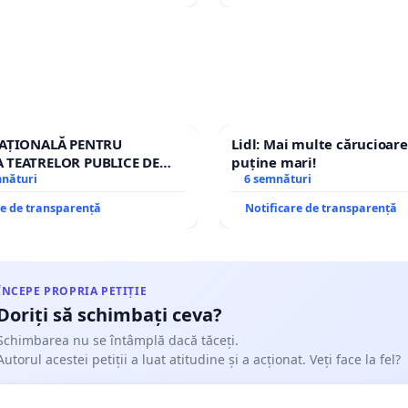
 𝘀ă 𝗻𝘂 𝗮𝗰𝗼𝗽𝗲𝗿𝗶ț𝗶 𝗱𝗶𝘀𝗰𝗿𝗶𝗺𝗶𝗻𝗮𝗿𝗲𝗮 𝗰𝘂 𝗹𝗲𝗴𝗲𝗮!"
m eliminarea Art.68 Aliniat 11 din Legea educației
nale❗❗❗
NAȚIONALĂ PENTRU
Lidl: Mai multe cărucioare
 TEATRELOR PUBLICE DE
puține mari!
RIU DIN ROMÂNIA
mnături
6 semnături
re de transparență
Notificare de transparență
ÎNCEPE PROPRIA PETIȚIE
Doriți să schimbați ceva?
Schimbarea nu se întâmplă dacă tăceți.
Autorul acestei petiții a luat atitudine și a acționat. Veți face la fel?