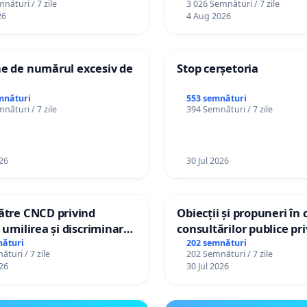
nături / 7 zile
3 026 Semnături / 7 zile
26
4 Aug 2026
ne de numărul excesiv de
Stop cerșetoria
mnături
553 semnături
nături / 7 zile
394 Semnături / 7 zile
26
30 Jul 2026
către CNCD privind
Obiecții și propuneri în 
, umilirea și discriminarea
consultărilor publice pr
lor cu dizabilități de
Plan Urbanistic General
nături
202 semnături
turi / 7 zile
202 Semnături / 7 zile
lizatorul TikTok „Gorici”
Ialoveni
26
30 Jul 2026