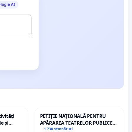
logie AI
ivități
PETIȚIE NAȚIONALĂ PENTRU
e și
APĂRAREA TEATRELOR PUBLICE
DE REPERTORIU DIN ROMÂNIA
1 730 semnături