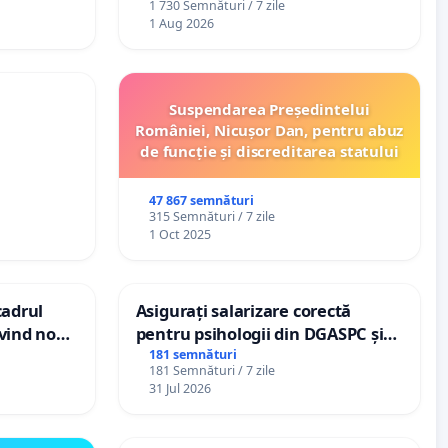
1 730 Semnături / 7 zile
1 Aug 2026
Suspendarea Președintelui
României, Nicușor Dan, pentru abuz
de funcție și discreditarea statului
47 867 semnături
315 Semnături / 7 zile
1 Oct 2025
cadrul
Asigurați salarizare corectă
ivind noul
pentru psihologii din DGASPC și
 (PUG)
spitale
181 semnături
181 Semnături / 7 zile
31 Jul 2026