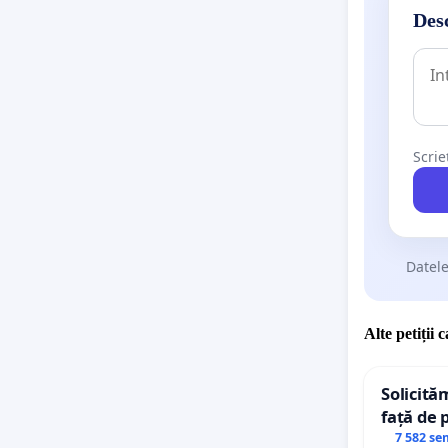
Desc
Scrie
Datele
Alte petiții 
Solicită
față de 
7 582 se