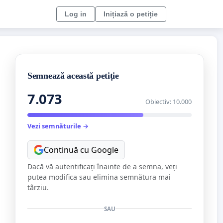
Log in
Inițiază o petiție
Semnează această petiție
7.073
Obiectiv: 10.000
Vezi semnăturile →
Continuă cu Google
Dacă vă autentificați înainte de a semna, veți
putea modifica sau elimina semnătura mai
târziu.
SAU