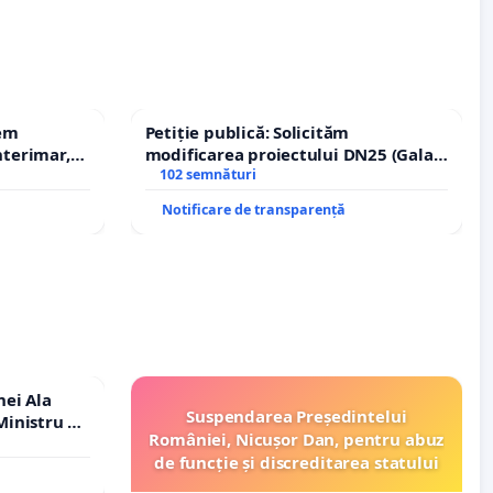
rem
Petiție publică: Solicităm
terimar,
modificarea proiectului DN25 (Galați
– Hanu Conachi) prin devierea
102 semnături
traseului în afara localităților!
Notificare de transparență
nei Ala
Suspendarea Președintelui
inistru al
României, Nicușor Dan, pentru abuz
de funcție și discreditarea statului