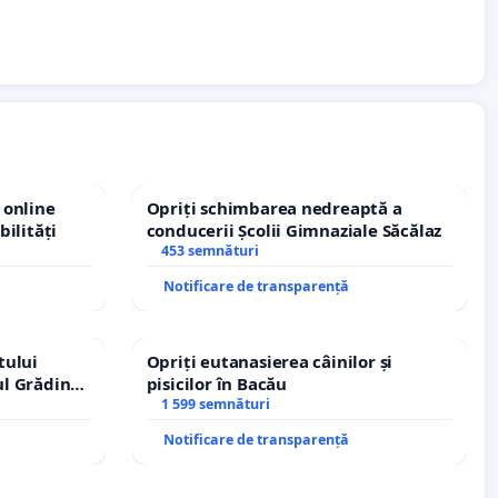
 online
Opriți schimbarea nedreaptă a
bilități
conducerii Școlii Gimnaziale Săcălaz
453 semnături
Notificare de transparență
tului
Opriți eutanasierea câinilor și
ul Grădina
pisicilor în Bacău
urale!
1 599 semnături
Notificare de transparență