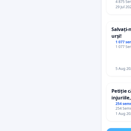
4 875 Sem
29 Jul 20
Salvați-
urși!
1 077 se
1 077 Sem
5 Aug 20
Petiție 
injuriile
persoane
254 sem
254 Semnă
către uti
1 Aug 20