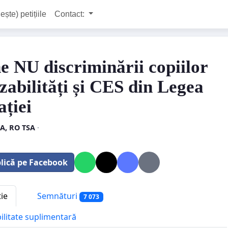
ește) petițiile
Contact:
e NU discriminării copiilor
izabilități și CES din Legea
ației
A, RO TSA
·
lică pe Facebook
tie
Semnături
7 073
bilitate suplimentară