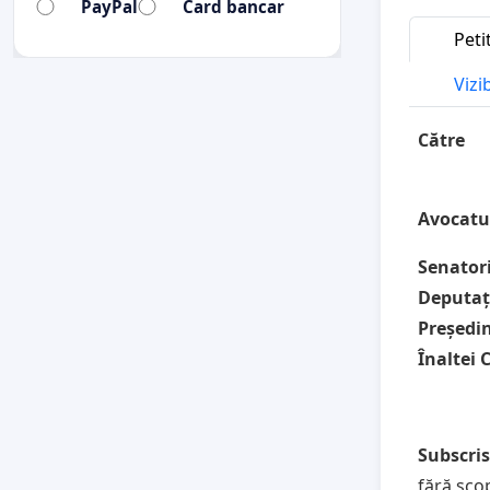
PayPal
Card bancar
Peti
Vizi
Către
Avocatu
Senator
Deputaț
Președi
Înaltei C
Subscri
fără sco