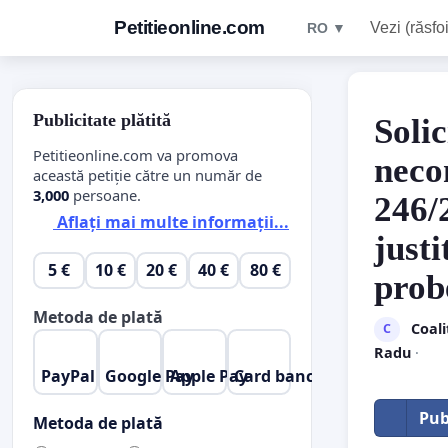
Petitieonline.com
Vezi (răsfoi
RO ▼
Publicitate plătită
Soli
Petitieonline.com va promova
neco
această petiție către un număr de
3,000
persoane.
246/
Aflați mai multe informații...
justi
5 €
10 €
20 €
40 €
80 €
prob
Metoda de plată
Coali
C
Radu
·
PayPal
Google Pay
Apple Pay
Card bancar
Pub
Metoda de plată