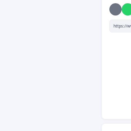
I. Sit
Conform 
modifica
procedur
normative
punerii 
prin car
Guvernul 
Senatul 
solicita
care a f
La Senatu