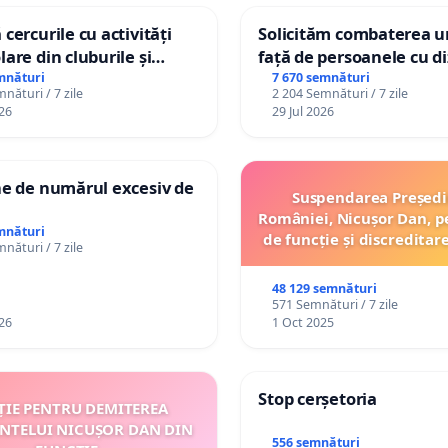
iliul Economic şi Social este consultat obligatoriu asupra
 cercurile cu activități
Solicităm combaterea ur
lor de acte normative iniţiate de Guvern sau a
lare din cluburile și
față de persoanele cu di
 copiilor
lor legislative ale deputaţilor ori senatorilor. Rezultatul
mnături
7 670 semnături
nături / 7 zile
2 204 Semnături / 7 zile
onsultări se concretizează în avize la proiectele de acte
26
29 Jul 2026
e.
iile de specialitate ale Consiliului Economic şi Social
ne de numărul excesiv de
Suspendarea Președi
României, Nicușor Dan, p
mnături
de funcție și discreditar
nături / 7 zile
cile economice;
48 129 semnături
ile financiare şi fiscale;
571 Semnături / 7 zile
26
1 Oct 2025
ile de muncă, protecţia socială, politicile salariale şi
ea de şanse şi de tratament;
Stop cerșetoria
ȚIE PENTRU DEMITEREA
ltură, dezvoltare rurală, protecţia mediului şi dezvoltare
INTELUI NICUȘOR DAN DIN
;
556 semnături