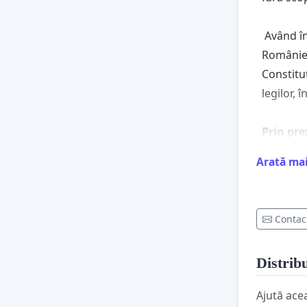
Având în 
României
Constitu
legilor,
Prin pre
”Legii p
Arată ma
privind 
modifica
și
Contac
vă solic
Distribu
privire 
Parlame
Ajută ace
nr. PL-x