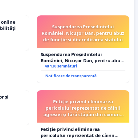
 online
Suspendarea Președintelui
bilități
României, Nicușor Dan, pentru abuz
de funcție și discreditarea statului
Suspendarea Președintelui
României, Nicușor Dan, pentru abuz
de funcție și discreditarea statului
48 130 semnături
Notificare de transparență
r și
Petiție privind eliminarea
pericolului reprezentat de câinii
agresivi și fără stăpân din comuna
Tunari
Petiție privind eliminarea
pericolului reprezentat de câinii