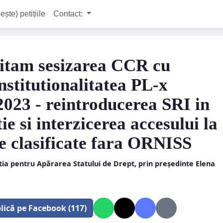
ește) petițiile
Contact:
citam sesizarea CCR cu
nstitutionalitatea PL-x
2023 - reintroducerea SRI in
tie si interzicerea accesului la
e clasificate fara ORNISS
tia pentru Apărarea Statului de Drept, prin președinte Elena
lică pe Facebook (117)