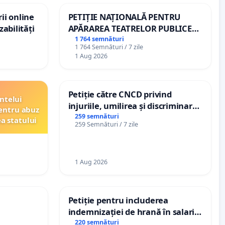
ii online
PETIȚIE NAȚIONALĂ PENTRU
zabilități
APĂRAREA TEATRELOR PUBLICE
DE REPERTORIU DIN ROMÂNIA
1 764 semnături
1 764 Semnături / 7 zile
1 Aug 2026
Petiție către CNCD privind
ntelui
injuriile, umilirea și discriminarea
entru abuz
persoanelor cu dizabilități de
259 semnături
ea statului
259 Semnături / 7 zile
către utilizatorul TikTok „Gorici”
1 Aug 2026
Petiție pentru includerea
indemnizației de hrană în salariul
de bază și protejarea gradațiilor
220 semnături