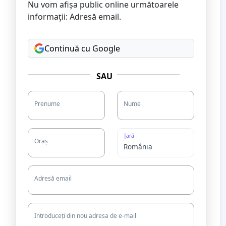
Nu vom afișa public online următoarele
informații: Adresă email.
Continuă cu Google
SAU
Prenume
Nume
Țară
Oraș
Adresă email
Introduceți din nou adresa de e-mail