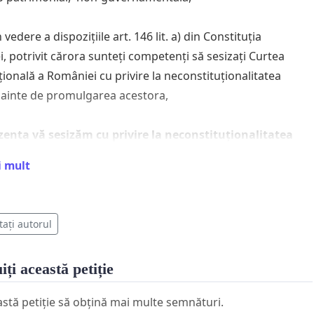
vedere a dispozițiile art. 146 lit. a) din Constituția
, potrivit cărora sunteți competenți să sesizați Curtea
țională a României cu privire la neconstituționalitatea
 înainte de promulgarea acestora,
zenta vă sesizăm cu privire la neconstituționalitatea
entru modificarea şi completarea Legii nr.135/2010
i mult
Codul de procedură penală, precum şi pentru
rea altor acte normative”,
tați autorul
ităm să sesizați Curtea Constituțională a României cu
iți această petiție
la neconstituționalitatea legii adoptate de către
ntul României (înregistrată la Camera Deputaților sub
astă petiție să obțină mai multe semnături.
 246/2023),
pentru următoarele motive: