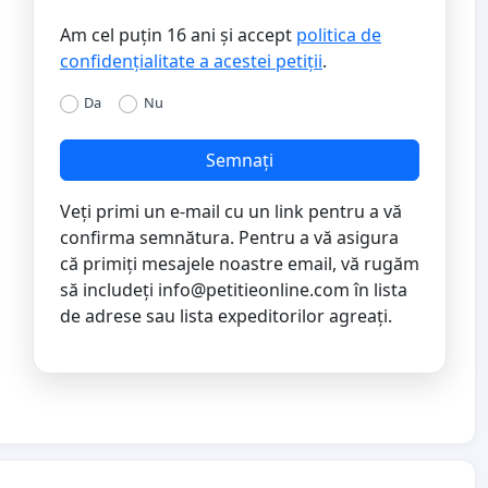
Am cel puțin 16 ani și accept
politica de
confidențialitate a acestei petiții
.
Da
Nu
Semnați
Veți primi un e-mail cu un link pentru a vă
confirma semnătura. Pentru a vă asigura
că primiți mesajele noastre email, vă rugăm
să includeți
info@petitieonline.com
în lista
de adrese sau lista expeditorilor agreați.