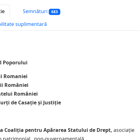
tie
Semnături
683
bilitate suplimentară
l Poporului
ii Romaniei
ii României
ntelui României
urți de Casație și Justiție
sa
Coaliția pentru Apărarea Statului de Drept,
asociație
p patrimonial,
non-guvernamentală,