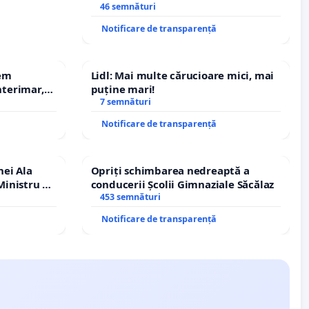
agresivi și fără stăpân din comuna
46 semnături
Tunari
Notificare de transparență
rem
Lidl: Mai multe cărucioare mici, mai
terimar,
puține mari!
7 semnături
Notificare de transparență
nei Ala
Opriți schimbarea nedreaptă a
inistru al
conducerii Școlii Gimnaziale Săcălaz
453 semnături
Notificare de transparență