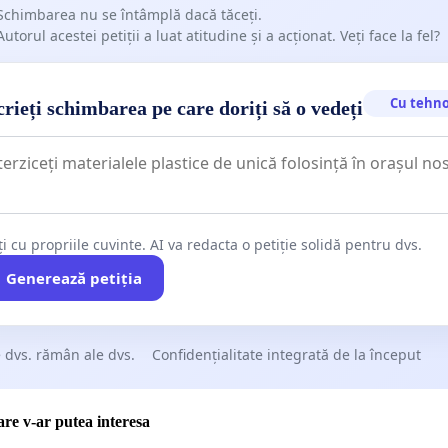
Schimbarea nu se întâmplă dacă tăceți.
lui Economic și Social
Autorul acestei petiții a luat atitudine și a acționat. Veți face la fel?
tru modificarea şi completarea Legii nr.135/2010 privind
 procedură penală, precum şi pentru modificarea altor
Cu tehno
rieți schimbarea pe care doriți să o vedeți
mative este neconstituțională în raport cu art. 141 din
ie privind Consiliul Economic și Social, coroborate cu art.
3) privind statul de drept și alin. (5) privind principiul
ii juridice, determinată de lipsa solicitării avizului
ui Economic și Social.
ți cu propriile cuvinte. AI va redacta o petiție solidă pentru dvs.
art. 141 din Constituția României, „Consiliul Economic şi
Generează petiția
te organ consultativ al Parlamentului şi al Guvernului în
 de specialitate stabilite prin legea sa organică de
 dvs. rămân ale dvs.
Confidențialitate integrată de la început
e, organizare şi funcționare”.
art. 2 Legea nr. 248/2013 privind organizarea şi
care v-ar putea interesa
area Consiliului Economic şi Social: