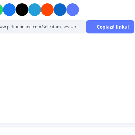
uație de fapt
Copiază linkul
Expunerii de motive a Proiectului de lege pentru
rea şi completarea Legii nr.135/2010 privind Codul de
ă penală, precum şi pentru modificarea altor acte
, la inițiativa Ministerului Justiției, invocând necesitatea
în acord a Codului de Procedură Penală cu deciziile CCR
e au fost declarate neconstituționale texte din acesta,
României a inițiat proiectul de lege și l-a înregistrat la
României la data de 29.12.2022 sub nr. B866/2022/2012 și a
t dezbaterea acestuia în procedură de urgență, solicitare
ost admisă.
l României, proiectul de lege a fost înregistrat ulterior