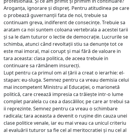
profesionala. Și ce am primit și primim în continuare?
Aroganța, ignorare și dispreț. Pentru atitudinea pe care
o probează guvernanții fata de noi, trebuie sa
continuam greva, indiferent de consecințe. Trebuie sa
aratam ca noi suntem coloana vertebrala a acestei tarii
și sa le dam tuturor o lectie de democrație. Lucrurile se
schimba, atunci când revoltații stiu sa denunțe tot ce
este mai imoral, mai corupt și mai fără de valoare in
tara aceasta: clasa politica, de aceea trebuie in
continuare sa rămânem insurecți.
Lupt pentru ca primul om al țării a creat o ierarhie: el-
stapan: eu-sluga. Semnez pentru ca vreau demisia celui
mai incompetent Ministru al Educației, o marionetă
politică, care creează impresia ca trăiește intr-o lume
complet paralela cu cea a dascălilor, pe care ar trebui sa
ii reprezinte. Semnez pentru ca vreau o schimbare
radicala; tara aceasta a devenit o rușine din cauza unei
clase politice venale, iar eu mai vreau ca unicul criteriu
al evaluării tuturor sa fie cel al meritocratiei și nu cel al