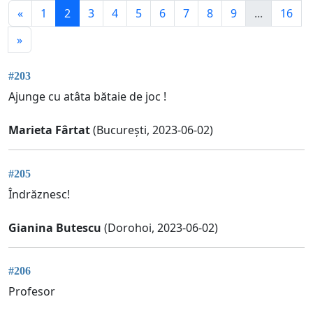
«
1
2
3
4
5
6
7
8
9
...
16
»
#203
Ajunge cu atâta bătaie de joc !
Marieta Fârtat
(București, 2023-06-02)
#205
Îndrăznesc!
Gianina Butescu
(Dorohoi, 2023-06-02)
#206
Profesor