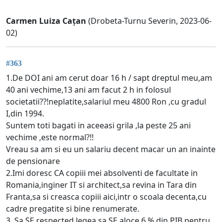
Carmen Luiza Cațan
(Drobeta-Turnu Severin, 2023-06-
02)
#363
1.De DOI ani am cerut doar 16 h / sapt dreptul meu,am
40 ani vechime,13 ani am facut 2 h in folosul
societatii??!neplatite,salariul meu 4800 Ron ,cu gradul
I,din 1994.
Suntem toti bagati in aceeasi grila ,la peste 25 ani
vechime ,este normal?!!
Vreau sa am si eu un salariu decent macar un an inainte
de pensionare
2.Imi doresc CA copiii mei absolventi de facultate in
Romania,inginer IT si architect,sa revina in Tara din
Franta,sa si creasca copiii aici,intr o scoala decenta,cu
cadre pregatite si bine renumerate.
3. Sa SE respected legea,sa SE aloce 6 % din PIB pentru