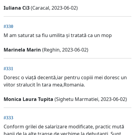
Iuliana Ci3
(Caracal, 2023-06-02)
#330
M am saturat sa fiu umilita și tratată ca un mop
Marinela Marin
(Reghin, 2023-06-02)
#331
Doresc o viață decentă,iar pentru copiii mei doresc un
viitor stralucit în tara mea,Romania.
Monica Laura Tupita
(Sighetu Marmatiei, 2023-06-02)
#333
Conform grilei de salarizare modificate, practic mută
banii de la alte tranșe de vechime la debutanți. Sunt