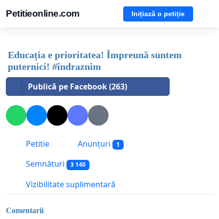
Petitieonline.com
Inițiază o petiție
Educația e prioritatea! Împreună suntem
puternici! #îndraznim
Publică pe Facebook (263)
Petitie
Anunțuri
1
Semnături
3 140
Vizibilitate suplimentară
Comentarii