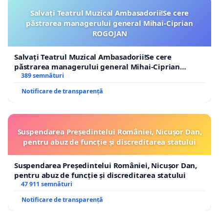
(2) PREŞEDINTELE ROMÂNIEI VEGHEAZĂ LA RESPECTAREA
Salvați Teatrul Muzical Ambasadorii!Se cere
păstrarea managerului general Mihai-Ciprian
funcţionare a autorităţilor publice. În acest scop, Pre
ROGOJAN
mediere între puterile statului, precum şi între stat şi
Salvați Teatrul Muzical Ambasadorii!Se cere
-
Articolul 102 din Constituţia României:
păstrarea managerului general Mihai-Ciprian
ROGOJAN
389 semnături
“(1) GUVERNUL, potrivit programului său de guvernar
Notificare de transparență
REALIZAREA POLITICII INTERNE ŞI EXTERNE A ŢĂRII şi e
administraţiei publice.
(2) În îndeplinirea atribuţiilor sale, Guvernul coopere
Suspendarea Președintelui României, Nicușor Dan,
pentru abuz de funcție și discreditarea statului
interesate.
Suspendarea Președintelui României, Nicușor Dan,
(3) Guvernul este alcătuit din prim-ministru, miniştri ş
pentru abuz de funcție și discreditarea statului
organică.”
47 911 semnături
Notificare de transparență
Alineatul (1) al articolului 126 din Constituţia României, i