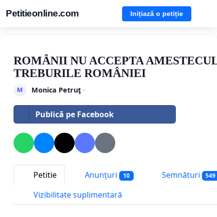
Petitieonline.com
Inițiază o petiție
ROMÂNII NU ACCEPTA AMESTECUL
TREBURILE ROMÂNIEI
Monica Petruţ
·
M
Publică pe Facebook
Petitie
Anunțuri
Semnături
10
549
Vizibilitate suplimentară