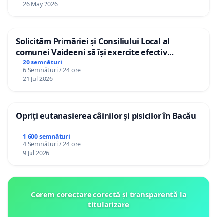
26 May 2026
Solicităm Primăriei și Consiliului Local al
comunei Vaideeni să își exercite efectiv
atribuțiile legale și să reprezinte interesele
20 semnături
6 Semnături / 24 ore
cetățenilor în raport cu APAVIL S.A, operatorul
21 Jul 2026
serviciului de apă!
Opriți eutanasierea câinilor și pisicilor în Bacău
1 600 semnături
4 Semnături / 24 ore
9 Jul 2026
Cerem corectare corectă și transparentă la
titularizare