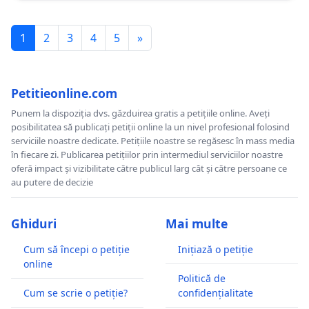
1
2
3
4
5
»
Petitieonline.com
Punem la dispoziția dvs. găzduirea gratis a petițiile online. Aveți
posibilitatea să publicați petiții online la un nivel profesional folosind
serviciile noastre dedicate. Petițiile noastre se regăsesc în mass media
în fiecare zi. Publicarea petițiilor prin intermediul serviciilor noastre
oferă impact și vizibilitate către publicul larg cât și către persoane ce
au putere de decizie
Ghiduri
Mai multe
Cum să începi o petiție
Inițiază o petiție
online
Politică de
Cum se scrie o petiție?
confidențialitate