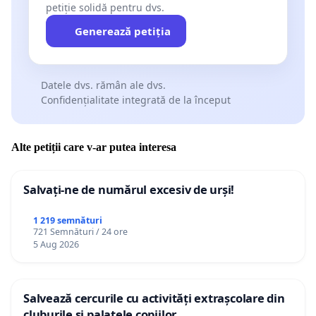
petiție solidă pentru dvs.
mesaje private cu sugestiile pe care le aveţi şi care au legătur
Generează petiția
UNIŢI PENTRU ROMÂNIA!!!
Datele dvs. rămân ale dvs.
Confidențialitate integrată de la început
Alte petiții care v-ar putea interesa
Salvați-ne de numărul excesiv de urși!
1 219 semnături
721 Semnături / 24 ore
5 Aug 2026
Salvează cercurile cu activități extrașcolare din
cluburile și palatele copiilor