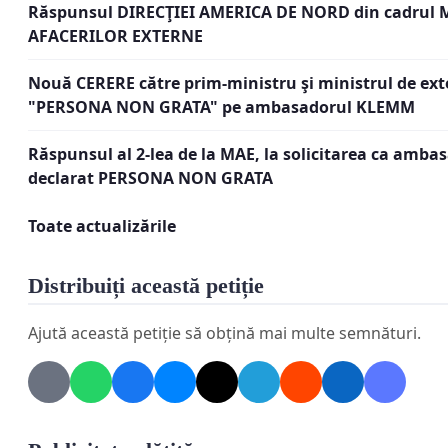
CĂTRE PRIM-MINISTRUL GUVERNULUI ROMÂNIEI,
Răspunsul DIRECŢIEI AMERICA DE NORD din cadrul
AFACERILOR EXTERNE
CĂTRE MINISTRUL AFACERILOR EXTERNE AL ROMÂNI
Nouă CERERE către prim-ministru şi ministrul de exte
CĂTRE EURODEPUTAŢII ROMÂNI DIN PARLAMENTUL 
"PERSONA NON GRATA" pe ambasadorul KLEMM
Răspunsul al 2-lea de la MAE, la solicitarea ca amba
CĂTRE PREŞEDINTELE FIECĂRUI STAT CARE SE AMESTE
declarat PERSONA NON GRATA
STATULUI ROMÂN,
Toate actualizările
CĂTRE AMBASADORII DIN ROMÂNIA AI STATELOR CAR
INTERNE ALE STATULUI ROMÂN,
Distribuiți această petiție
THE ROMANIANS DO NOT ACCEPT ANY INTERFERENCE I
Ajută această petiție să obțină mai multe semnături.
ROMANIA!!!
Subsemnaţii semnatari ai acestei petiţii ne adresă
vă înştiinţa despre faptul că ROMÂNII NU ACCEPTĂ C