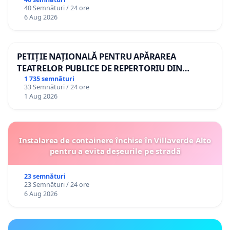
gradațiilor de vechime pentru asistenții
40 Semnături / 24 ore
personali
6 Aug 2026
PETIȚIE NAȚIONALĂ PENTRU APĂRAREA
TEATRELOR PUBLICE DE REPERTORIU DIN
ROMÂNIA
1 735 semnături
33 Semnături / 24 ore
1 Aug 2026
Instalarea de containere închise în Villaverde Alto
pentru a evita deșeurile pe stradă
23 semnături
23 Semnături / 24 ore
6 Aug 2026