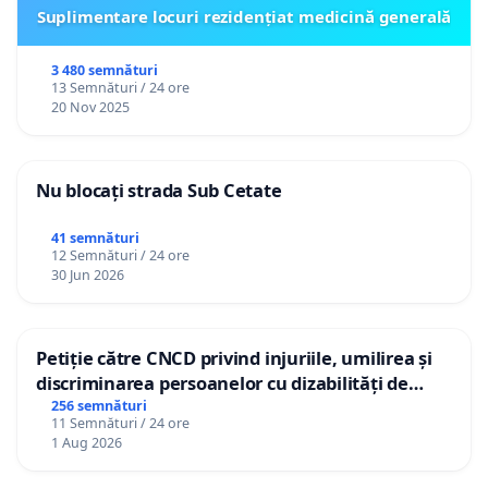
Suplimentare locuri rezidențiat medicină generală
3 480 semnături
13 Semnături / 24 ore
20 Nov 2025
Nu blocați strada Sub Cetate
41 semnături
12 Semnături / 24 ore
30 Jun 2026
Petiție către CNCD privind injuriile, umilirea și
discriminarea persoanelor cu dizabilități de
către utilizatorul TikTok „Gorici”
256 semnături
11 Semnături / 24 ore
1 Aug 2026