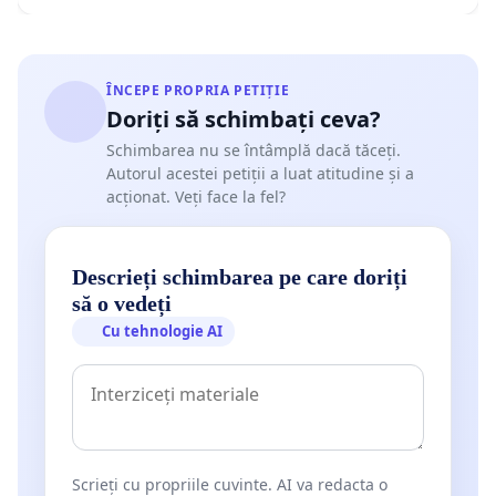
DECRETUL nr.566 din 8 iulie 1968 şi CONVENŢIA DE LA
diplomatice
pot fi găsite la acest
link:
https://www.mae.ro/sites/default/files/file/acte_
ÎNCEPE PROPRIA PETIȚIE
Doriți să schimbați ceva?
Vienna
Convention on Diplomatic Relations – 1961:
Schimbarea nu se întâmplă dacă tăceți.
http://legal.un.org/ilc/texts/instruments/english/conv
Autorul acestei petiții a luat atitudine și a
acționat. Veți face la fel?
Cu consideraţie!
Descrieți schimbarea pe care doriți
să o vedeți
Aşa cum am procedat la fiecare petiţiei online pe care am cre
Cu tehnologie AI
o să postez răspunsurile primite de la cei cărora le-am trimis
Pentru a le vedea, accesaţi acest link:
http://www.petitieon
Scrieți cu propriile cuvinte. AI va redacta o
La finalul petiţiei găsiţi un buton, „
Contactează autorul petiţi