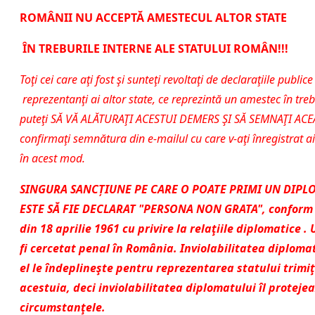
ROMÂNII NU ACCEPTĂ AMESTECUL ALTOR STATE
ÎN TREBURILE INTERNE ALE STATULUI ROMÂN!!!
Toţi cei care aţi fost şi sunteţi revoltaţi de declaraţiile public
reprezentanţi ai altor state, ce reprezintă un amestec în treb
puteţi SĂ VĂ ALĂTURAŢI ACESTUI DEMERS ŞI SĂ SEMNAŢI ACE
confirmaţi semnătura din e-mailul cu care v-aţi înregistrat ai
în acest mod.
SINGURA SANC
Ț
IUNE PE CARE O POATE PRIMI UN DIPLO
ESTE SĂ FIE DECLARAT "PERSONA NON GRATA",
conform 
din 18 aprilie 1961 cu privire la relaţiile diplomatice
. 
fi cercetat penal în România.
Inviolabilitatea diploma
el le îndeplineşte pentru reprezentarea statului trimi
acestuia, deci inviolabilitatea diplomatului îl proteje
circumstanţele.