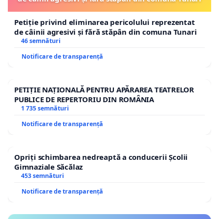
cetăţeni
”:
Petiție privind eliminarea pericolului reprezentat
de câinii agresivi și fără stăpân din comuna Tunari
“(1) STATUL ARE CA FUNDAMENT UNITATEA POPORULUI
46 semnături
CETĂŢENILOR SĂI.
(2) România este patria comună şi in
Notificare de transparență
săi, fără deosebire de rasă, de naţionalitate, de origin
sex, de opinie, de apartenenţă politica, de avere sau d
PETIȚIE NAȚIONALĂ PENTRU APĂRAREA TEATRELOR
-
Articolul 61 din Constituţia României:
PUBLICE DE REPERTORIU DIN ROMÂNIA
1 735 semnături
“(1) PARLAMENTUL ESTE ORGANUL REPREZENTATIV SUP
Notificare de transparență
UNICA AUTORITATE LEGIUITOARE A ŢĂRII.
(2) Parlamentul este alcătuit din Camera Deputaţilor ş
Opriți schimbarea nedreaptă a conducerii Școlii
Gimnaziale Săcălaz
-
Articolul 80 din Constituţia României, intitulat “
Rolul P
453 semnături
Notificare de transparență
“(1) PREŞEDINTELE ROMÂNIEI REPREZINTĂ STATUL ROM
INDEPENDENTEI NAŢIONALE, AL UNITĂŢII ŞI AL INTEGRIT