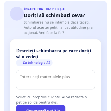
ÎNCEPE PROPRIA PETIȚIE
Doriți să schimbați ceva?
Schimbarea nu se întâmplă dacă tăceți.
Autorul acestei petiții a luat atitudine și a
acționat. Veți face la fel?
Descrieți schimbarea pe care doriți
să o vedeți
Cu tehnologie AI
Scrieți cu propriile cuvinte. AI va redacta o
petiție solidă pentru dvs.
Generează petiția