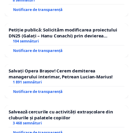
8 semnături
Notificare de transparență
Petiție publică: Solicităm modificarea proiectului
DN25 (Galați – Hanu Conachi) prin devierea
traseului în afara localităților!
104 semnături
Notificare de transparență
Salvați Opera Brașov! Cerem demiterea
managerului interimar, Petrean Lucian-Marius!
1 891 semnături
Notificare de transparență
Salvează cercurile cu activități extrașcolare din
cluburile și palatele copiilor
3 468 semnături
Notificare de transparență