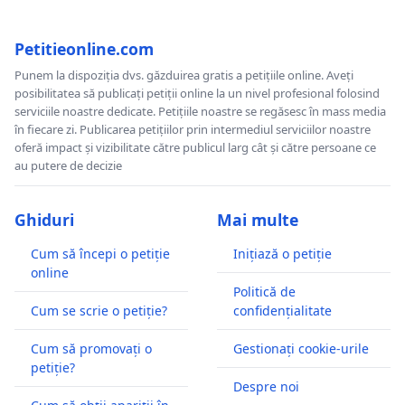
Petitieonline.com
Punem la dispoziția dvs. găzduirea gratis a petițiile online. Aveți
posibilitatea să publicați petiții online la un nivel profesional folosind
serviciile noastre dedicate. Petițiile noastre se regăsesc în mass media
în fiecare zi. Publicarea petițiilor prin intermediul serviciilor noastre
oferă impact și vizibilitate către publicul larg cât și către persoane ce
au putere de decizie
Ghiduri
Mai multe
Cum să începi o petiție
Inițiază o petiție
online
Politică de
Cum se scrie o petiție?
confidențialitate
Cum să promovați o
Gestionați cookie-urile
petiție?
Despre noi