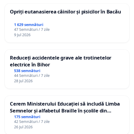
Opriți eutanasierea câinilor și pisicilor în Bacău
1 629 semnături
47 Semnături / 7 zile
9 Jul 2026
Reduceți accidentele grave ale trotinetelor
electrice în Bihor
538 semnături
44 Semnături / 7 zile
28 Jul 2026
Cerem Ministerului Educației să includă Limba
Semnelor și alfabetul Braille în școlile din
Republica Moldova!
175 semnături
42 Semnături / 7 zile
26 Jul 2026