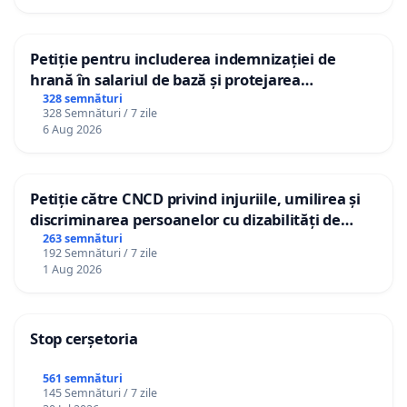
Petiție pentru includerea indemnizației de
hrană în salariul de bază și protejarea
gradațiilor de vechime pentru asistenții
328 semnături
328 Semnături / 7 zile
personali
6 Aug 2026
Petiție către CNCD privind injuriile, umilirea și
discriminarea persoanelor cu dizabilități de
către utilizatorul TikTok „Gorici”
263 semnături
192 Semnături / 7 zile
1 Aug 2026
Stop cerșetoria
561 semnături
145 Semnături / 7 zile