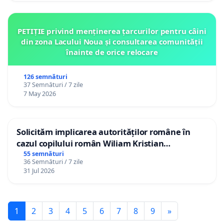
PETIȚIE privind menținerea țarcurilor pentru câini
din zona Lacului Noua și consultarea comunității
înainte de orice relocare
126 semnături
37 Semnături / 7 zile
7 May 2026
Solicităm implicarea autorităților române în
cazul copilului român Wiliam Kristian
Gheorghe, aflat în plasament în Danemarca de
55 semnături
36 Semnături / 7 zile
12 ani
31 Jul 2026
1
2
3
4
5
6
7
8
9
»