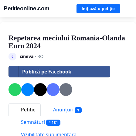
Petitieonline.com
Inițiază o petiție
Repetarea meciului Romania-Olanda
Euro 2024
cineva
· RO
c
Publică pe Facebook
Petitie
Anunțuri
1
Semnături
4 181
Vizibilitate suplimentară