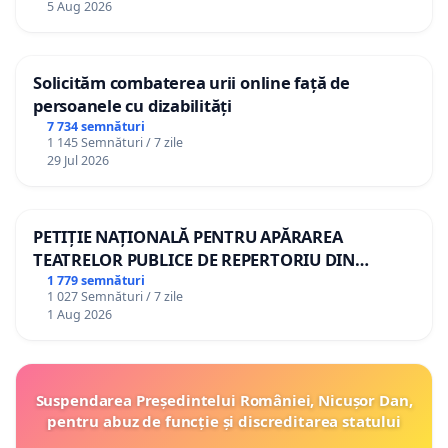
5 Aug 2026
Solicităm combaterea urii online față de
persoanele cu dizabilități
7 734 semnături
1 145 Semnături / 7 zile
29 Jul 2026
PETIȚIE NAȚIONALĂ PENTRU APĂRAREA
TEATRELOR PUBLICE DE REPERTORIU DIN
ROMÂNIA
1 779 semnături
1 027 Semnături / 7 zile
1 Aug 2026
Suspendarea Președintelui României, Nicușor Dan,
pentru abuz de funcție și discreditarea statului