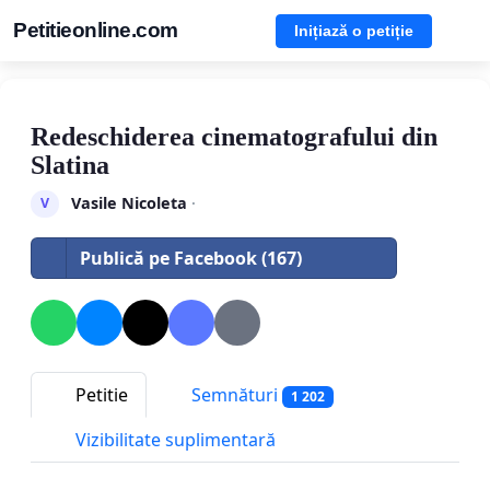
Petitieonline.com
Inițiază o petiție
Redeschiderea cinematografului din
Slatina
Vasile Nicoleta
·
V
Publică pe Facebook (167)
Petitie
Semnături
1 202
Vizibilitate suplimentară