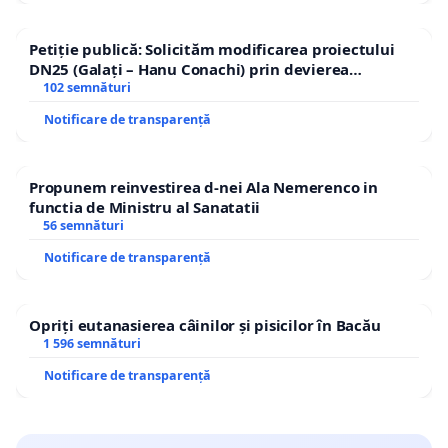
Petiție publică: Solicităm modificarea proiectului
DN25 (Galați – Hanu Conachi) prin devierea
traseului în afara localităților!
102 semnături
Notificare de transparență
Propunem reinvestirea d-nei Ala Nemerenco in
functia de Ministru al Sanatatii
56 semnături
Notificare de transparență
Opriți eutanasierea câinilor și pisicilor în Bacău
1 596 semnături
Notificare de transparență