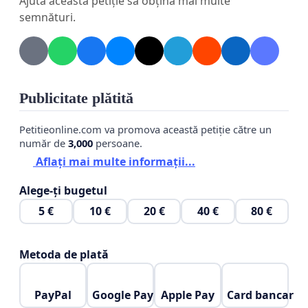
Ajută această petiție să obțină mai multe
semnături.
Publicitate plătită
Petitieonline.com va promova această petiție către un
număr de
3,000
persoane.
Aflați mai multe informații...
Alege-ți bugetul
5 €
10 €
20 €
40 €
80 €
Metoda de plată
PayPal
Google Pay
Apple Pay
Card bancar