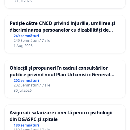
30 Jul 2026
Petiție către CNCD privind injuriile, umilirea și
discriminarea persoanelor cu dizabilități de
către utilizatorul TikTok „Gorici”
249 semnături
249 Semnături / 7 zile
1 Aug 2026
Obiecții și propuneri în cadrul consultărilor
publice privind noul Plan Urbanistic General
(PUG) Ialoveni
202 semnături
202 Semnături / 7 zile
30 Jul 2026
Asigurați salarizare corectă pentru psihologii
din DGASPC și spitale
180 semnături
180 Semnături / 7 zile