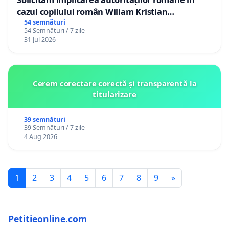
cazul copilului român Wiliam Kristian
Gheorghe, aflat în plasament în Danemarca de
54 semnături
54 Semnături / 7 zile
12 ani
31 Jul 2026
Cerem corectare corectă și transparentă la
titularizare
39 semnături
39 Semnături / 7 zile
4 Aug 2026
1
2
3
4
5
6
7
8
9
»
Petitieonline.com