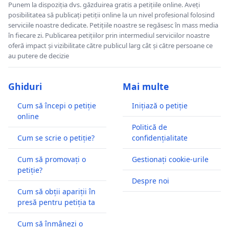
Punem la dispoziția dvs. găzduirea gratis a petițiile online. Aveți
posibilitatea să publicați petiții online la un nivel profesional folosind
serviciile noastre dedicate. Petițiile noastre se regăsesc în mass media
în fiecare zi. Publicarea petițiilor prin intermediul serviciilor noastre
oferă impact și vizibilitate către publicul larg cât și către persoane ce
au putere de decizie
Ghiduri
Mai multe
Cum să începi o petiție
Inițiază o petiție
online
Politică de
Cum se scrie o petiție?
confidențialitate
Cum să promovați o
Gestionați cookie-urile
petiție?
Despre noi
Cum să obții apariții în
presă pentru petiția ta
Cum să înmânezi o