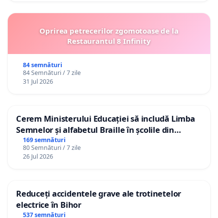
Oprirea petrecerilor zgomotoase de la
Restaurantul 8 Infinity
84 semnături
84 Semnături / 7 zile
31 Jul 2026
Cerem Ministerului Educației să includă Limba
Semnelor și alfabetul Braille în școlile din
Republica Moldova!
169 semnături
80 Semnături / 7 zile
26 Jul 2026
Reduceți accidentele grave ale trotinetelor
electrice în Bihor
537 semnături