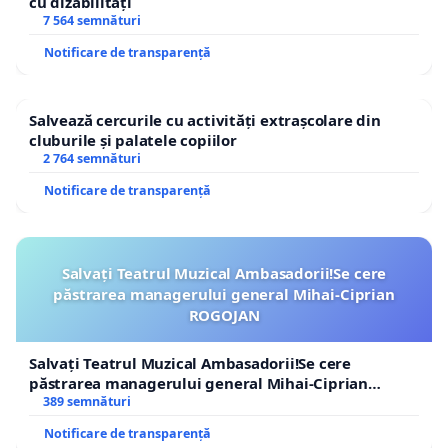
cu dizabilități
7 564 semnături
Notificare de transparență
Salvează cercurile cu activități extrașcolare din
cluburile și palatele copiilor
2 764 semnături
Notificare de transparență
Salvați Teatrul Muzical Ambasadorii!Se cere
păstrarea managerului general Mihai-Ciprian
ROGOJAN
Salvați Teatrul Muzical Ambasadorii!Se cere
păstrarea managerului general Mihai-Ciprian
ROGOJAN
389 semnături
Notificare de transparență