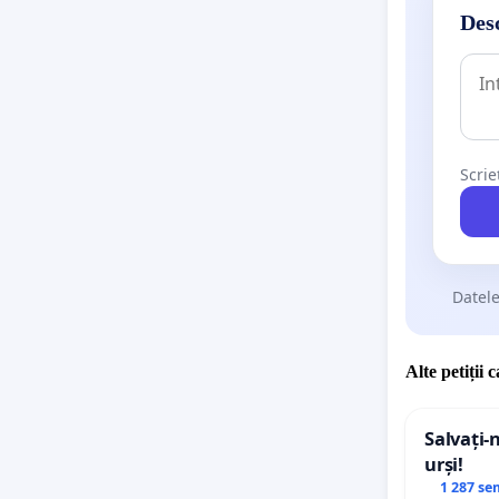
Desc
Scrie
Datele
Alte petiții 
Salvați-
urși!
1 287 se