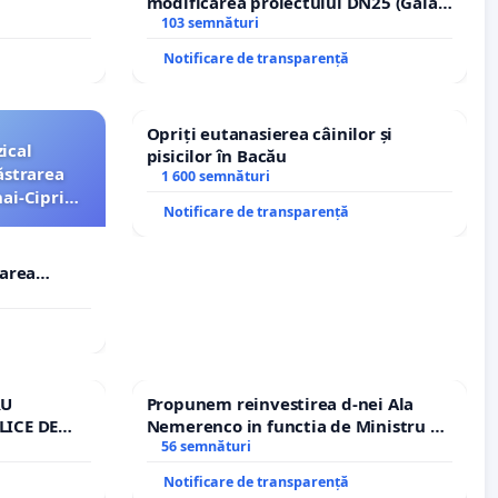
modificarea proiectului DN25 (Galați
– Hanu Conachi) prin devierea
103 semnături
traseului în afara localităților!
Notificare de transparență
Opriți eutanasierea câinilor și
ical
pisicilor în Bacău
ăstrarea
1 600 semnături
ai-Ciprian
Notificare de transparență
rarea
i-Ciprian
RU
Propunem reinvestirea d-nei Ala
LICE DE
Nemerenco in functia de Ministru al
A
Sanatatii
56 semnături
Notificare de transparență