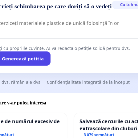
Cu tehno
rieți schimbarea pe care doriți să o vedeți
ți cu propriile cuvinte. AI va redacta o petiție solidă pentru dvs.
Generează petiția
 dvs. rămân ale dvs.
Confidențialitate integrată de la început
care v-ar putea interesa
ne de numărul excesiv de
Salvează cercurile cu act
extrașcolare din cluburil
palatele copiilor
mnături
3 079 semnături