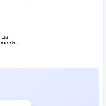
ități
și palatele