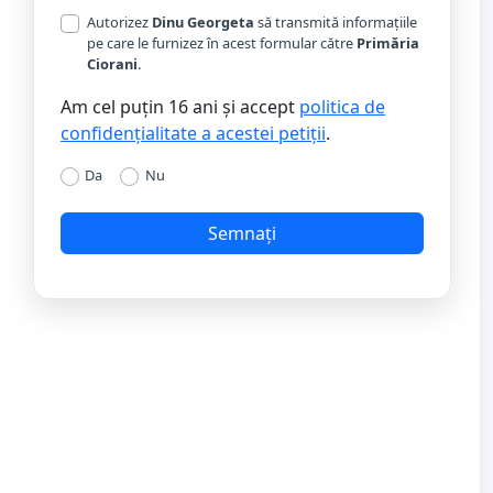
Autorizez
Dinu Georgeta
să transmită informațiile
pe care le furnizez în acest formular către
Primăria
Ciorani
.
Am cel puțin 16 ani și accept
politica de
confidențialitate a acestei petiții
.
Da
Nu
Semnați