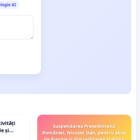
logie AI
ivități
Suspendarea Președintelui
e și
României, Nicușor Dan, pentru abuz
de funcție și discreditarea statului