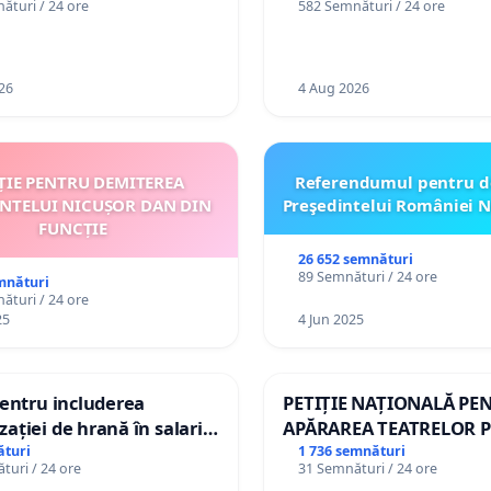
ături / 24 ore
582 Semnături / 24 ore
26
4 Aug 2026
ȚIE PENTRU DEMITEREA
Referendumul pentru d
INTELUI NICUȘOR DAN DIN
Preşedintelui României N
FUNCȚIE
26 652 semnături
89 Semnături / 24 ore
mnături
ături / 24 ore
25
4 Jun 2025
pentru includerea
PETIȚIE NAȚIONALĂ PE
ației de hrană în salariul
APĂRAREA TEATRELOR P
și protejarea gradațiilor
DE REPERTORIU DIN R
ături
1 736 semnături
turi / 24 ore
31 Semnături / 24 ore
me pentru asistenții