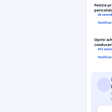
Petiție p
pericolul
agresivi 
46 semnă
Tunari
Notifica
Opriți s
conduceri
453 semn
Notifica