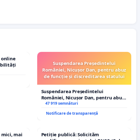
 online
Suspendarea Președintelui
bilități
României, Nicușor Dan, pentru abuz
de funcție și discreditarea statului
Suspendarea Președintelui
României, Nicușor Dan, pentru abuz
de funcție și discreditarea statului
47 919 semnături
Notificare de transparență
 mici, mai
Petiție publică: Solicităm