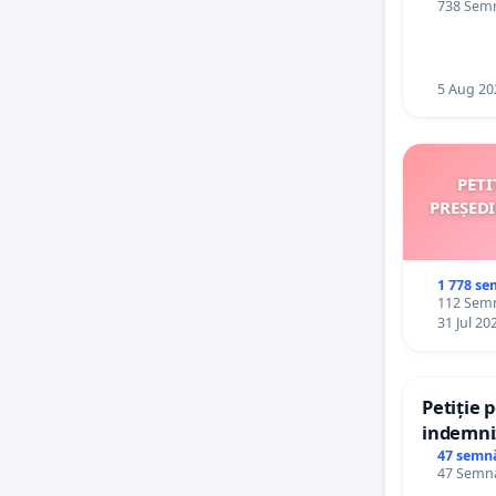
738 Semn
5 Aug 20
PETI
PREȘED
1 778 se
112 Semn
31 Jul 20
Petiție 
indemniz
de bază 
47 semn
47 Semnă
de vechi