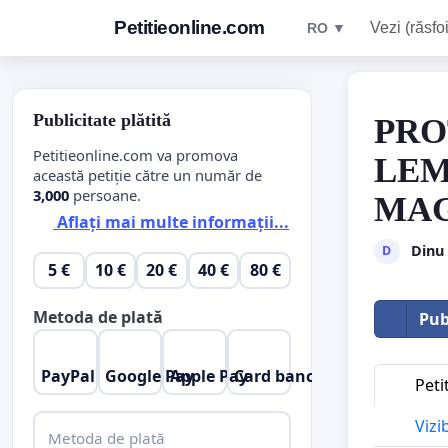
Petitieonline.com
Vezi (răsfoi
RO ▼
Publicitate plătită
PRO
Petitieonline.com va promova
LEM
această petiție către un număr de
3,000
persoane.
MAG
Aflați mai multe informații...
Dinu
D
5 €
10 €
20 €
40 €
80 €
Metoda de plată
Pub
PayPal
Google Pay
Apple Pay
Card bancar
Peti
Vizi
Metoda de plată