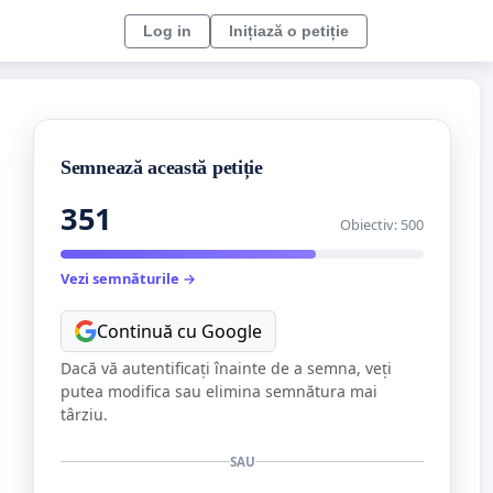
Log in
Inițiază o petiție
Semnează această petiție
351
Obiectiv: 500
Vezi semnăturile →
Continuă cu Google
Dacă vă autentificați înainte de a semna, veți
putea modifica sau elimina semnătura mai
târziu.
SAU