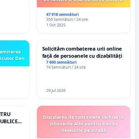
47 918 semnături
350 Semnături / 24 ore
1 Oct 2025
Solicităm combaterea urii online
emiterea
față de persoanele cu dizabilități
icusor Dan
7 600 semnături
74 Semnături / 24 ore
29 Jul 2026
NTRU
Instalarea de containere închise în
UBLICE
Villaverde Alto pentru a evita
OMÂNIA
deșeurile pe stradă