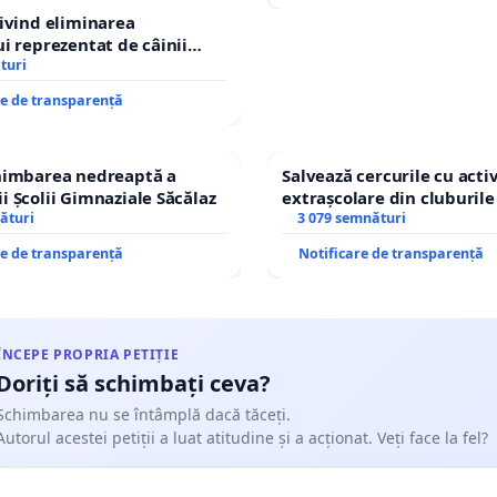
rivind eliminarea
ui reprezentat de câinii
și fără stăpân din comuna
turi
re de transparență
chimbarea nedreaptă a
Salvează cercurile cu activ
i Școlii Gimnaziale Săcălaz
extrașcolare din cluburile 
ături
copiilor
3 079 semnături
re de transparență
Notificare de transparență
ÎNCEPE PROPRIA PETIȚIE
Doriți să schimbați ceva?
Schimbarea nu se întâmplă dacă tăceți.
Autorul acestei petiții a luat atitudine și a acționat. Veți face la fel?