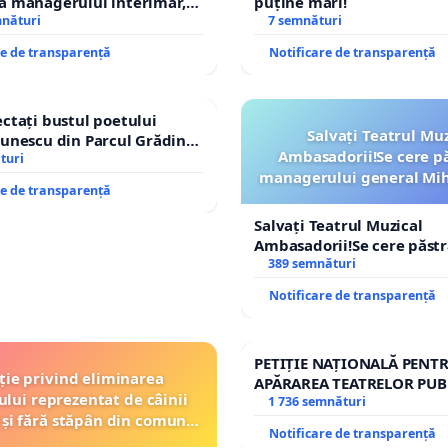
a managerului interimar,
puține mari!
 să semnați această petiție și să sprijiniți păstrarea unui
ucian-Marius!
mnături
7 semnături
rtant pentru comunitatea noastră, care îi ajută pe copiii și
re de transparență
Notificare de transparență
oștri să rămână conectați și să dezvolte obiceiuri
e.
ctați bustul poetului
Salvați Teatrul Muz
unescu din Parcul Grădina
Ambasadorii!Se cere p
top cenzurii culturale!
turi
managerului general Mih
ct și recunoștință GETA!
re de transparență
ROGOJAN
Salvați Teatrul Muzical
Ambasadorii!Se cere păst
managerului general Miha
389 semnături
ăm spațiile sigure pentru copiii și tinerii noștri!
ROGOJAN
Notificare de transparență
PETIȚIE NAȚIONALĂ PENT
ție privind eliminarea
APĂRAREA TEATRELOR PUB
ului reprezentat de câinii
REPERTORIU DIN ROMÂNI
1 736 semnături
 și fără stăpân din comuna
Notificare de transparență
Tunari