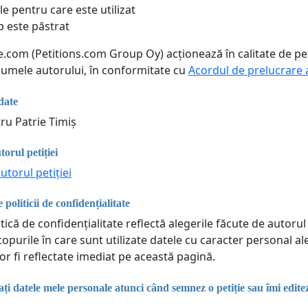
le pentru care este utilizat
p este păstrat
ne.com (Petitions.com Group Oy) acționează în calitate de p
 numele autorului, în conformitate cu
Acordul de prelucrare 
date
ru Patrie Timiș
torul petiției
utorul petiției
 politicii de confidențialitate
tică de confidențialitate reflectă alegerile făcute de autorul 
copurile în care sunt utilizate datele cu caracter personal a
or fi reflectate imediat pe această pagină.
i datele mele personale atunci când semnez o petiție sau îmi edit