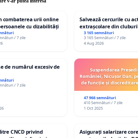
care v-ar putea interesa
m combaterea urii online
Salvează cercurile cu act
persoanele cu dizabilități
extrașcolare din cluburil
palatele copiilor
mnături
3 165 semnături
nături / 7 zile
3 165 Semnături / 7 zile
26
4 Aug 2026
ne de numărul excesiv de
Suspendarea Președi
României, Nicușor Dan, p
mnături
de funcție și discreditar
nături / 7 zile
47 966 semnături
410 Semnături / 7 zile
26
1 Oct 2025
către CNCD privind
Asigurați salarizare cor