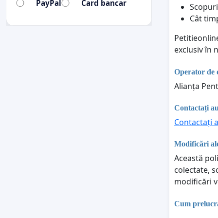
PayPal
Card bancar
Scopuri
Cât tim
Petitieonli
exclusiv în
Operator de 
Alianța Pent
Contactați au
Contactați a
Modificări ale
Această poli
colectate, s
modificări v
Cum prelucraț