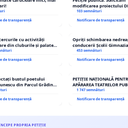
ri!
modificarea proiectului D
uri
– Hanu Conachi) prin devi
103 semnături
traseului în afara localităț
re de transparență
Notificare de transparență
cercurile cu activități
Opriți schimbarea nedrea
are din cluburile și palatele
conducerii Școlii Gimnazia
mnături
453 semnături
re de transparență
Notificare de transparență
ctați bustul poetului
PETIȚIE NAȚIONALĂ PENT
unescu din Parcul Grădina
APĂRAREA TEATRELOR PUB
top cenzurii culturale!
turi
REPERTORIU DIN ROMÂNI
1 747 semnături
re de transparență
Notificare de transparență
ÎNCEPE PROPRIA PETIȚIE