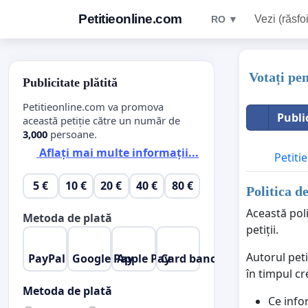
Petitieonline.com
Vezi (răsfoi
RO ▼
Votați pe
Publicitate plătită
Petitieonline.com va promova
Publi
această petiție către un număr de
3,000
persoane.
Aflați mai multe informații...
Petitie
5 €
10 €
20 €
40 €
80 €
Politica d
Această poli
Metoda de plată
petiții.
Autorul peti
PayPal
Google Pay
Apple Pay
Card bancar
în timpul cr
Metoda de plată
Ce info