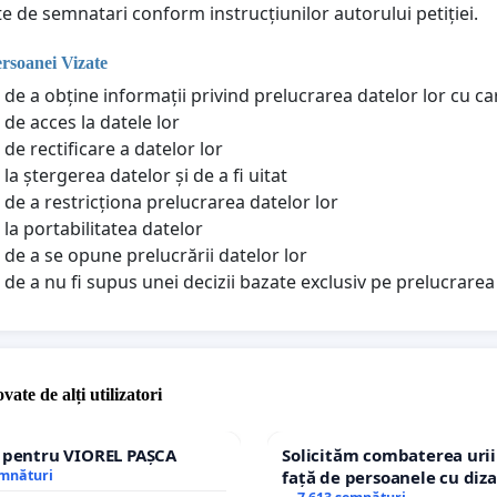
te de semnatari conform instrucțiunilor autorului petiției.
ersoanei Vizate
 de a obține informații privind prelucrarea datelor lor cu c
 de acces la datele lor
de rectificare a datelor lor
la ștergerea datelor și de a fi uitat
 de a restricționa prelucrarea datelor lor
 la portabilitatea datelor
 de a se opune prelucrării datelor lor
 de a nu fi supus unei decizii bazate exclusiv pe prelucrar
vate de alți utilizatori
e pentru VIOREL PAȘCA
Solicităm combaterea urii
emnături
față de persoanele cu diza