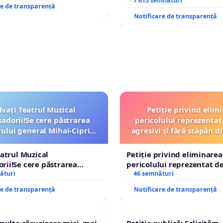
7 613 semnături
re de transparență
Notificare de transparență
lvați Teatrul Muzical
Petiție privind elim
dorii!Se cere păstrarea
pericolului reprezentat 
lui general Mihai-Ciprian
agresivi și fără stăpân 
ROGOJAN
Tunari
eatrul Muzical
Petiție privind eliminarea
ii!Se cere păstrarea
pericolului reprezentat de
lui general Mihai-Ciprian
ături
agresivi și fără stăpân d
46 semnături
Tunari
re de transparență
Notificare de transparență
 multe cărucioare mici, mai
Petiție publică: Solicităm