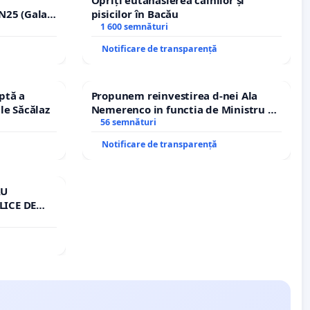
N25 (Galați
pisicilor în Bacău
erea
1 600 semnături
ilor!
Notificare de transparență
ptă a
Propunem reinvestirea d-nei Ala
le Săcălaz
Nemerenco in functia de Ministru al
Sanatatii
56 semnături
Notificare de transparență
RU
LICE DE
A