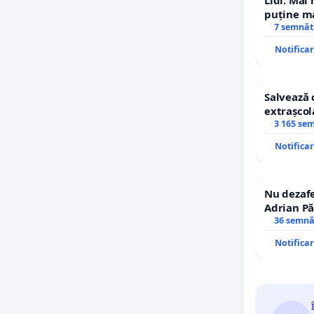
puține ma
7 semnăt
Notifica
Salvează 
extrașcol
copiilor
3 165 se
Notifica
Nu dezafe
Adrian Pă
Icoanei! S
36 semnă
Notifica