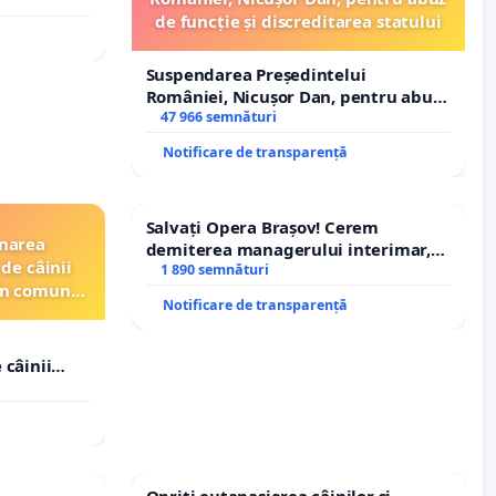
de funcție și discreditarea statului
Suspendarea Președintelui
României, Nicușor Dan, pentru abuz
de funcție și discreditarea statului
47 966 semnături
Notificare de transparență
Salvați Opera Brașov! Cerem
inarea
demiterea managerului interimar,
de câinii
Petrean Lucian-Marius!
1 890 semnături
din comuna
Notificare de transparență
 câinii
in comuna
Opriți eutanasierea câinilor și