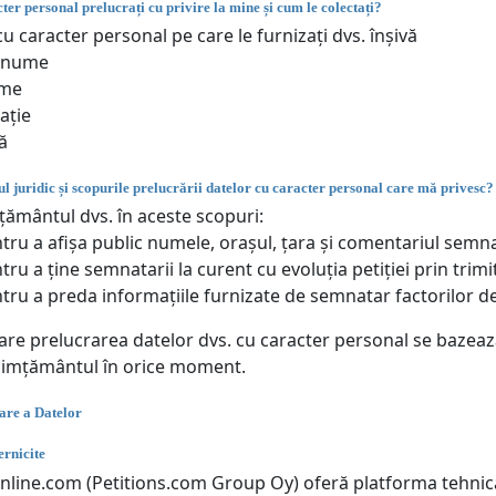
ter personal prelucrați cu privire la mine și cum le colectați?
u caracter personal pe care le furnizați dvs. înșivă
enume
me
ație
ă
l juridic și scopurile prelucrării datelor cu caracter personal care mă privesc?
ământul dvs. în aceste scopuri:
tru a afișa public numele, orașul, țara și comentariul semn
tru a ține semnatarii la curent cu evoluția petiției prin trimi
tru a preda informațiile furnizate de semnatar factorilor de
care prelucrarea datelor dvs. cu caracter personal se bazea
simțământul în orice moment.
are a Datelor
rnicite
online.com (Petitions.com Group Oy) oferă platforma tehnică