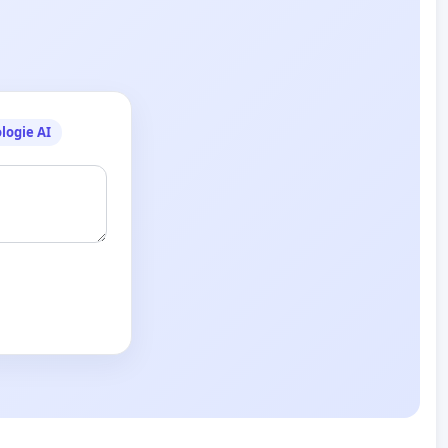
logie AI