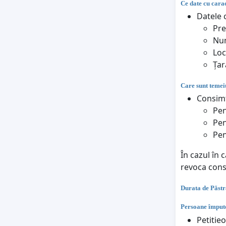
Ce date cu carac
Datele c
Pr
Nu
Loc
Țar
Care sunt temeiu
Consimț
Pen
Pen
Pen
În cazul în 
revoca con
Durata de Păstr
Persoane împute
Petitie