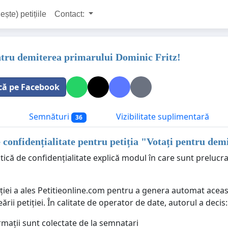
ește) petițiile
Contact:
ntru demiterea primarului Dominic Fritz!
că pe Facebook
Semnături
Vizibilitate suplimentară
36
e confidențialitate pentru petiția "
Votați pentru dem
tică de confidențialitate explică modul în care sunt prelucr
ției a ales Petitieonline.com pentru a genera automat aceast
eării petiției. În calitate de operator de date, autorul a decis:
rmații sunt colectate de la semnatari