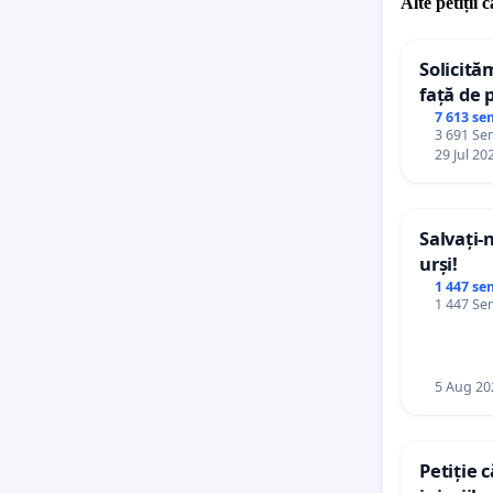
Alte petiții 
Solicită
față de 
7 613 se
3 691 Sem
29 Jul 20
Salvați-
urși!
1 447 se
1 447 Sem
5 Aug 20
Petiție 