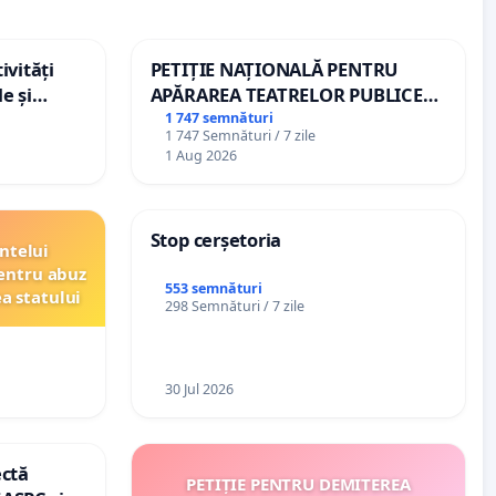
ivități
PETIȚIE NAȚIONALĂ PENTRU
e și
APĂRAREA TEATRELOR PUBLICE
DE REPERTORIU DIN ROMÂNIA
1 747 semnături
1 747 Semnături / 7 zile
1 Aug 2026
Stop cerșetoria
ntelui
entru abuz
553 semnături
ea statului
298 Semnături / 7 zile
30 Jul 2026
ectă
PETIȚIE PENTRU DEMITEREA