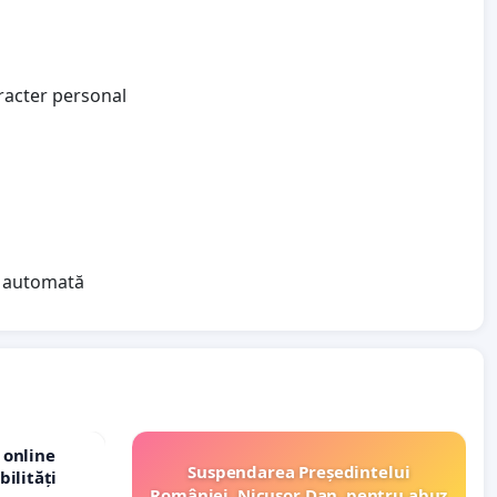
aracter personal
ea automată
 online
Suspendarea Președintelui
bilități
României, Nicușor Dan, pentru abuz