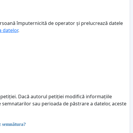
ersoană împuternicită de operator și prelucrează datele
a datelor
.
petiției. Dacă autorul petiției modifică informațiile
le semnatarilor sau perioada de păstrare a datelor, aceste
ez semnătura?