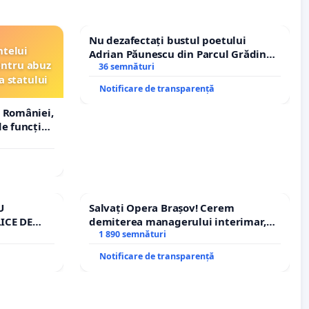
Nu dezafectați bustul poetului
ntelui
Adrian Păunescu din Parcul Grădina
entru abuz
Icoanei! Stop cenzurii culturale!
36 semnături
a statului
Notificare de transparență
 României,
e funcție
U
Salvați Opera Brașov! Cerem
ICE DE
demiterea managerului interimar,
A
Petrean Lucian-Marius!
1 890 semnături
Notificare de transparență