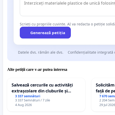
Scrieți cu propriile cuvinte. AI va redacta o petiție soli
Generează petiția
Datele dvs. rămân ale dvs.
Confidențialitate integrată 
Alte petiții care v-ar putea interesa
Salvează cercurile cu activități
Solicităm
extrașcolare din cluburile și
față de p
palatele copiilor
3 337 semnături
7 670 sem
3 337 Semnături / 7 zile
2 204 Semn
4 Aug 2026
29 Jul 202