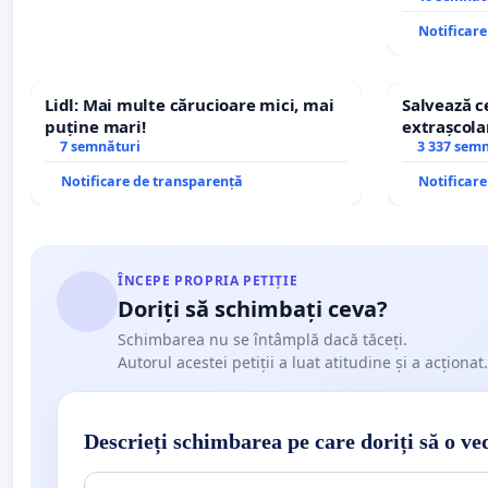
Notificar
Lidl: Mai multe cărucioare mici, mai
Salvează ce
puține mari!
extrașcolar
7 semnături
copiilor
3 337 sem
Notificare de transparență
Notificar
ÎNCEPE PROPRIA PETIȚIE
Doriți să schimbați ceva?
Schimbarea nu se întâmplă dacă tăceți.
Autorul acestei petiții a luat atitudine și a acționat.
Descrieți schimbarea pe care doriți să o ve