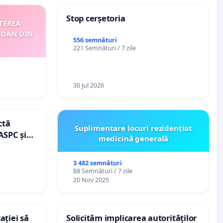
Stop cerșetoria
TEREA
 DAN DIN
556 semnături
221 Semnături / 7 zile
30 Jul 2026
ctă
Suplimentare locuri rezidențiat
ASPC și
medicină generală
3 482 semnături
88 Semnături / 7 zile
20 Nov 2025
ației să
Solicităm implicarea autorităților