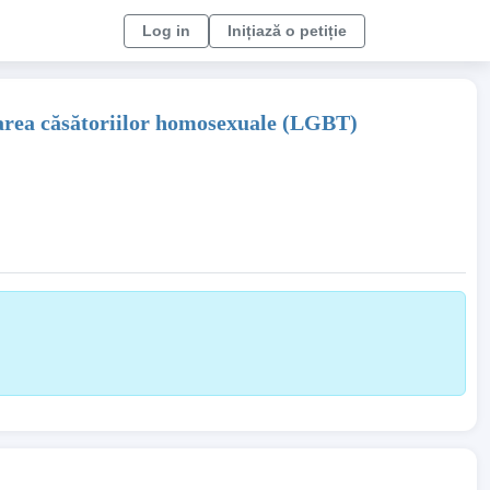
Log in
Inițiază o petiție
izarea căsătoriilor homosexuale (LGBT)