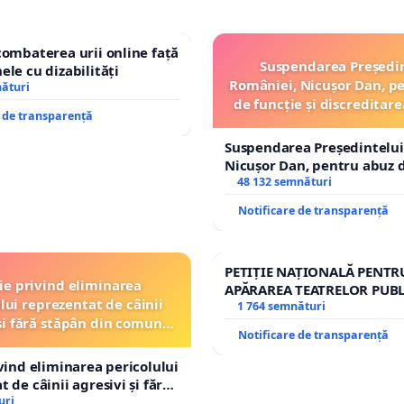
combaterea urii online față
Suspendarea Președi
ele cu dizabilități
României, Nicușor Dan, p
nături
de funcție și discreditare
e de transparență
Suspendarea Președintelui
Nicușor Dan, pentru abuz d
și discreditarea statului
48 132 semnături
Notificare de transparență
PETIȚIE NAȚIONALĂ PENTR
ție privind eliminarea
APĂRAREA TEATRELOR PUBL
lui reprezentat de câinii
REPERTORIU DIN ROMÂNI
1 764 semnături
și fără stăpân din comuna
Notificare de transparență
Tunari
ivind eliminarea pericolului
 de câinii agresivi și fără
n comuna Tunari
uri