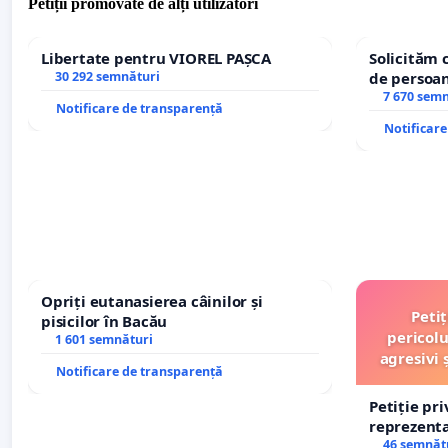
Petiții promovate de alți utilizatori
Libertate pentru VIOREL PAȘCA
Solicităm 
30 292 semnături
de persoan
7 670 sem
Notificare de transparență
Notificar
Opriți eutanasierea câinilor și
Peti
pisicilor în Bacău
pericolu
1 601 semnături
agresivi 
Notificare de transparență
Petiție pr
reprezentat
stăpân di
46 semnăt