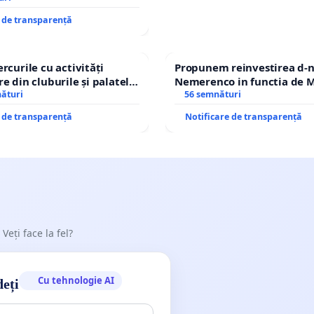
e de transparență
rcurile cu activități
Propunem reinvestirea d-n
e din cluburile și palatele
Nemerenco in functia de M
nături
Sanatatii
56 semnături
e de transparență
Notificare de transparență
 Veți face la fel?
Cu tehnologie AI
deți