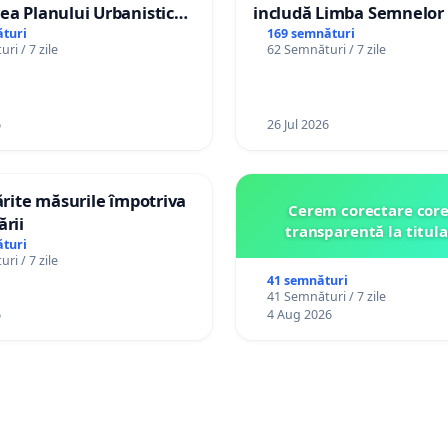
ea Planului Urbanistic
includă Limba Semnelor 
l orașului Ialoveni
alfabetul Braille în școlil
turi
169 semnături
ri / 7 zile
62 Semnături / 7 zile
Republica Moldova!
6
26 Jul 2026
tărite măsurile împotriva
Cerem corectare core
ării
transparentă la titula
turi
ri / 7 zile
41 semnături
41 Semnături / 7 zile
6
4 Aug 2026