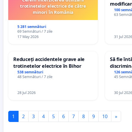
modificar
trotinetelor electrice de către
General a
100 semnă
minori în România
63 Semnătu
5 281 semnături
69 Semnături / 7 zile
17 May 2026
31 Jul 202
Reduceți accidentele grave ale
Să fie în
trotinetelor electrice în Bihor
discrimin
538 semnături
126 semnă
48 Semnături / 7 zile
45 Semnătu
28 Jul 2026
30 Jul 202
1
2
3
4
5
6
7
8
9
10
»