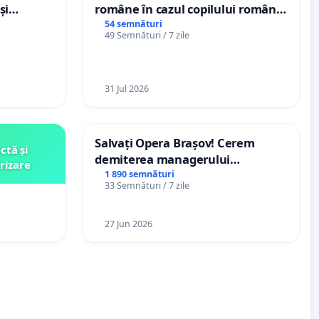
și
române în cazul copilului român
e din
Wiliam Kristian Gheorghe, aflat în
54 semnături
49 Semnături / 7 zile
plasament în Danemarca de 12
ani
31 Jul 2026
Salvați Opera Brașov! Cerem
ctă și
demiterea managerului
rizare
interimar, Petrean Lucian-Marius!
1 890 semnături
33 Semnături / 7 zile
27 Jun 2026