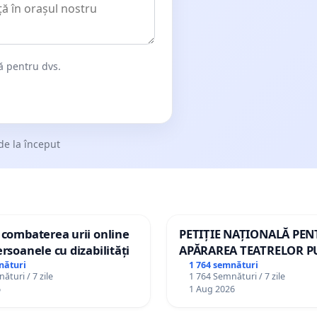
dă pentru dvs.
de la început
 combaterea urii online
PETIȚIE NAȚIONALĂ PE
ersoanele cu dizabilități
APĂRAREA TEATRELOR P
DE REPERTORIU DIN RO
nături
1 764 semnături
ături / 7 zile
1 764 Semnături / 7 zile
6
1 Aug 2026