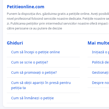
Petitieonline.com
Punem la dispoziția dvs. găzduirea gratis a petițiile online. Aveți posibili
nivel profesional folosind serviciile noastre dedicate. Petițiile noastre 
zi. Publicarea petițiilor prin intermediul serviciilor noastre oferă impact și
către persoane ce au putere de decizie
Ghiduri
Mai mult
Cum să începi o petiție online
Inițiază o 
Cum se scrie o petiție?
Politică de
Cum să promovați o petiție?
Gestionați
Cum să obții apariții în presă pentru
Despre no
petiția ta
Cum să înmânezi o petiție