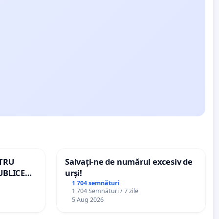
NTRU
Salvați-ne de numărul excesiv de
UBLICE
urși!
MÂNIA
1 704 semnături
1 704 Semnături / 7 zile
5 Aug 2026