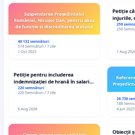
Petiție c
Suspendarea Președintelui
injuriile,
României, Nicușor Dan, pentru abuz
persoanel
259 semnă
de funcție și discreditarea statului
259 Semnăt
către util
48 132 semnături
574 Semnături / 7 zile
1 Oct 2025
1 Aug 202
Petiție pentru includerea
Referen
indemnizației de hrană în salariul
Preşedint
de bază și protejarea gradațiilor
220 semnături
220 Semnături / 7 zile
de vechime pentru asistenții
26 730 se
personali
188 Semnăt
6 Aug 2026
4 Jun 2025
Obiecții 
Cerem interzicerea utilizării