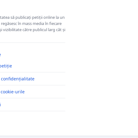
tatea să publicați petiții online la un
se regăsesc în mass media în fiecare
 vizibilitate către publicul larg cât și
e
petiție
 confidențialitate
 cookie-urile
i