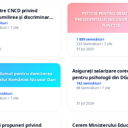
ătre CNCD privind
PETIȚIE PENTRU DEMI
 umilirea și discriminarea
PREȘEDINTELUI NICUȘOR
or cu dizabilități de
turi
FUNCȚIE
uri / 7 zile
izatorul TikTok „Gorici”
1 889 semnături
233 Semnături / 7 zile
6
31 Jul 2025
Asigurați salarizare core
dumul pentru demiterea
pentru psihologii din DG
elui României Nicusor Dan
spitale
182 semnături
98 Semnături / 7 zile
mnături
uri / 7 zile
31 Jul 2026
și propuneri privind
Cerem Ministerului Educ