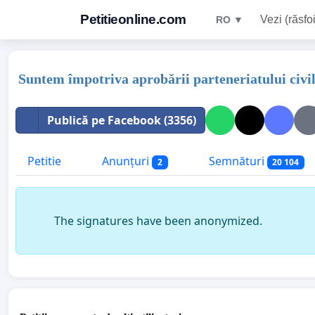
Petitieonline.com
Vezi (răsfoi
RO ▼
Suntem împotriva aprobării parteneriatului civi
Publică pe Facebook (3356)
Petitie
Anunțuri
Semnături
2
20 104
The signatures have been anonymized.