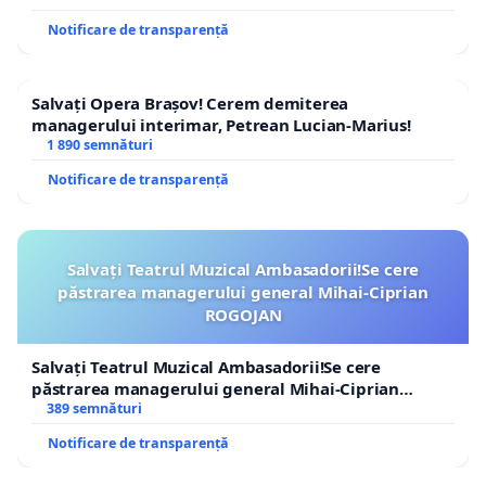
Notificare de transparență
Salvați Opera Brașov! Cerem demiterea
managerului interimar, Petrean Lucian-Marius!
1 890 semnături
Notificare de transparență
Salvați Teatrul Muzical Ambasadorii!Se cere
păstrarea managerului general Mihai-Ciprian
ROGOJAN
Salvați Teatrul Muzical Ambasadorii!Se cere
păstrarea managerului general Mihai-Ciprian
ROGOJAN
389 semnături
Notificare de transparență