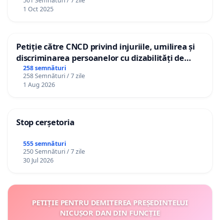
501 Semnături / 7 zile
1 Oct 2025
Petiție către CNCD privind injuriile, umilirea și
discriminarea persoanelor cu dizabilități de
către utilizatorul TikTok „Gorici”
258 semnături
258 Semnături / 7 zile
1 Aug 2026
Stop cerșetoria
555 semnături
250 Semnături / 7 zile
30 Jul 2026
PETIȚIE PENTRU DEMITEREA PREȘEDINTELUI
NICUȘOR DAN DIN FUNCȚIE