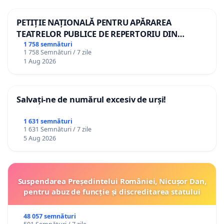
PETIȚIE NAȚIONALĂ PENTRU APĂRAREA
TEATRELOR PUBLICE DE REPERTORIU DIN
ROMÂNIA
1 758 semnături
1 758 Semnături / 7 zile
1 Aug 2026
Salvați-ne de numărul excesiv de urși!
1 631 semnături
1 631 Semnături / 7 zile
5 Aug 2026
Suspendarea Președintelui României, Nicușor Dan,
pentru abuz de funcție și discreditarea statului
48 057 semnături