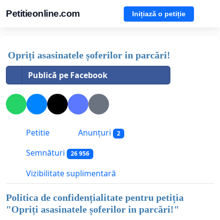
Petitieonline.com
Inițiază o petiție
Opriți asasinatele șoferilor in parcări!
Publică pe Facebook
Petitie
Anunțuri
2
Semnături
26 956
Vizibilitate suplimentară
Politica de confidențialitate pentru petiția
"
Opriți asasinatele șoferilor in parcări!
"