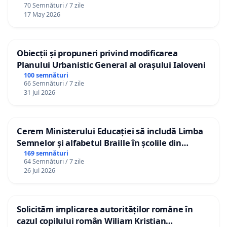
70 Semnături / 7 zile
17 May 2026
Obiecții și propuneri privind modificarea
Planului Urbanistic General al orașului Ialoveni
100 semnături
66 Semnături / 7 zile
31 Jul 2026
Cerem Ministerului Educației să includă Limba
Semnelor și alfabetul Braille în școlile din
Republica Moldova!
169 semnături
64 Semnături / 7 zile
26 Jul 2026
Solicităm implicarea autorităților române în
cazul copilului român Wiliam Kristian