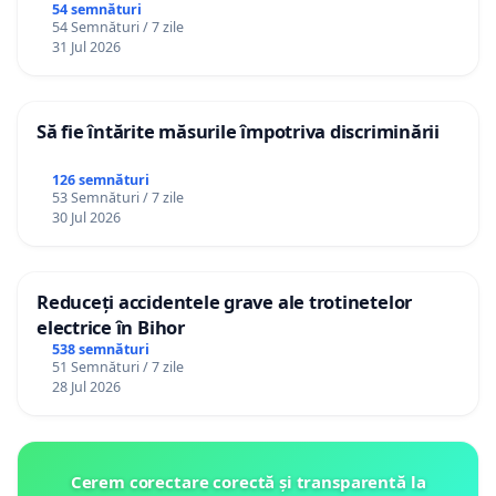
Gheorghe, aflat în plasament în Danemarca de
54 semnături
54 Semnături / 7 zile
12 ani
31 Jul 2026
Să fie întărite măsurile împotriva discriminării
126 semnături
53 Semnături / 7 zile
30 Jul 2026
Reduceți accidentele grave ale trotinetelor
electrice în Bihor
538 semnături
51 Semnături / 7 zile
28 Jul 2026
Cerem corectare corectă și transparentă la