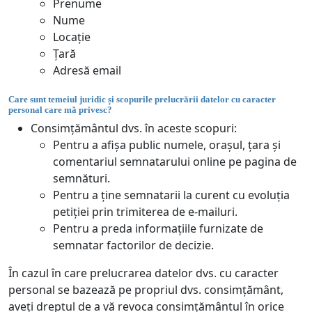
Prenume
Nume
Locație
Țară
Adresă email
Care sunt temeiul juridic și scopurile prelucrării datelor cu caracter
personal care mă privesc?
Consimțământul dvs. în aceste scopuri:
Pentru a afișa public numele, orașul, țara și
comentariul semnatarului online pe pagina de
semnături.
Pentru a ține semnatarii la curent cu evoluția
petiției prin trimiterea de e-mailuri.
Pentru a preda informațiile furnizate de
semnatar factorilor de decizie.
În cazul în care prelucrarea datelor dvs. cu caracter
personal se bazează pe propriul dvs. consimțământ,
aveți dreptul de a vă revoca consimțământul în orice