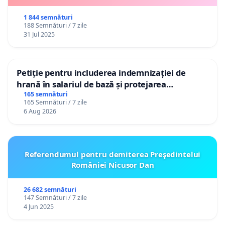
1 844 semnături
188 Semnături / 7 zile
31 Jul 2025
Petiție pentru includerea indemnizației de
hrană în salariul de bază și protejarea
gradațiilor de vechime pentru asistenții
165 semnături
165 Semnături / 7 zile
personali
6 Aug 2026
Referendumul pentru demiterea Preşedintelui
României Nicusor Dan
26 682 semnături
147 Semnături / 7 zile
4 Jun 2025