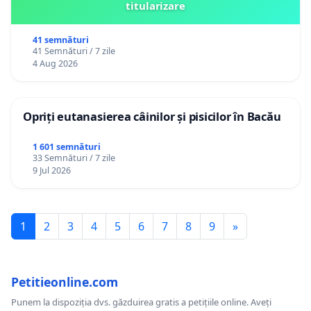
titularizare
41 semnături
41 Semnături / 7 zile
4 Aug 2026
Opriți eutanasierea câinilor și pisicilor în Bacău
1 601 semnături
33 Semnături / 7 zile
9 Jul 2026
1
2
3
4
5
6
7
8
9
»
Petitieonline.com
Punem la dispoziția dvs. găzduirea gratis a petițiile online. Aveți