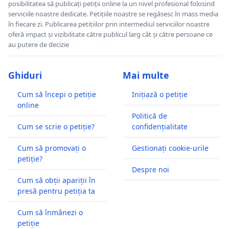
posibilitatea să publicați petiții online la un nivel profesional folosind
serviciile noastre dedicate. Petițiile noastre se regăsesc în mass media
în fiecare zi. Publicarea petițiilor prin intermediul serviciilor noastre
oferă impact și vizibilitate către publicul larg cât și către persoane ce
au putere de decizie
Ghiduri
Mai multe
Cum să începi o petiție
Inițiază o petiție
online
Politică de
Cum se scrie o petiție?
confidențialitate
Cum să promovați o
Gestionați cookie-urile
petiție?
Despre noi
Cum să obții apariții în
presă pentru petiția ta
Cum să înmânezi o
petiție