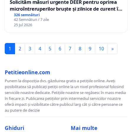
Solicităm măsuri urgente DEER pentru oprirea
microîntreruperilor bruște și zilnice de curent în
Sâncraiu de Mureș și Nazna
326 semnături
42 Semnături / 7 zile
25 Jul 2026
1
2
3
4
5
6
7
8
9
10
»
Petitieonline.com
Punem la dispoziția dvs. găzduirea gratis a petițiile online. Aveți
posibilitatea să publicați petiții online la un nivel profesional folosind
serviciile noastre dedicate. Petițiile noastre se regăsesc în mass media
în fiecare zi. Publicarea petițiilor prin intermediul serviciilor noastre
oferă impact și vizibilitate către publicul larg cât și către persoane ce
au putere de decizie
Ghiduri
Mai multe