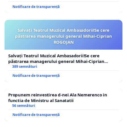
Notificare de transparență
Salvați Teatrul Muzical Ambasadorii!Se cere
păstrarea managerului general Mihai-Ciprian
ROGOJAN
Salvați Teatrul Muzical Ambasadorii!Se cere
păstrarea managerului general Mihai-Ciprian
ROGOJAN
389 semnături
Notificare de transparență
Propunem reinvestirea d-nei Ala Nemerenco in
functia de Ministru al Sanatatii
56 semnături
Notificare de transparență