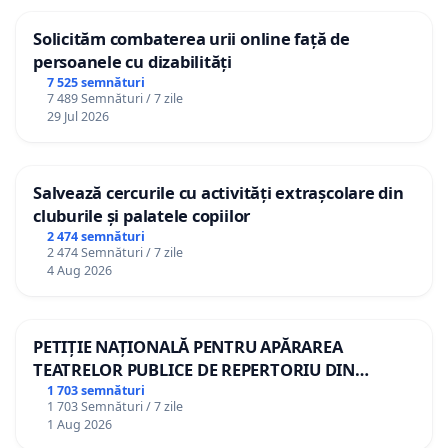
Solicităm combaterea urii online față de
persoanele cu dizabilități
7 525 semnături
7 489 Semnături / 7 zile
29 Jul 2026
Salvează cercurile cu activități extrașcolare din
cluburile și palatele copiilor
2 474 semnături
2 474 Semnături / 7 zile
4 Aug 2026
PETIȚIE NAȚIONALĂ PENTRU APĂRAREA
TEATRELOR PUBLICE DE REPERTORIU DIN
ROMÂNIA
1 703 semnături
1 703 Semnături / 7 zile
1 Aug 2026