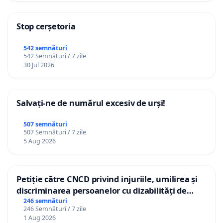
Stop cerșetoria
542 semnături
542 Semnături / 7 zile
30 Jul 2026
Salvați-ne de numărul excesiv de urși!
507 semnături
507 Semnături / 7 zile
5 Aug 2026
Petiție către CNCD privind injuriile, umilirea și
discriminarea persoanelor cu dizabilități de
către utilizatorul TikTok „Gorici”
246 semnături
246 Semnături / 7 zile
1 Aug 2026