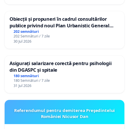
Obiecții și propuneri în cadrul consultărilor
publice privind noul Plan Urbanistic General
(PUG) Ialoveni
202 semnături
202 Semnături / 7 zile
30 Jul 2026
Asigurați salarizare corectă pentru psihologii
din DGASPC și spitale
180 semnături
180 Semnături / 7 zile
31 Jul 2026
Referendumul pentru demiterea Preşedintelui
României Nicusor Dan