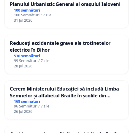
Planului Urbanistic General al orașului Ialoveni
100 semnături
100 Semnături / 7 zile
31 Jul 2026
Reduceți accidentele grave ale trotinetelor
electrice în Bihor
536 semnături
99 Semnături / 7 zile
28 Jul 2026
Cerem Ministerului Educației să includă Limba
Semnelor și alfabetul Braille în școlile din
Republica Moldova!
168 semnături
96 Semnături / 7 zile
26 Jul 2026