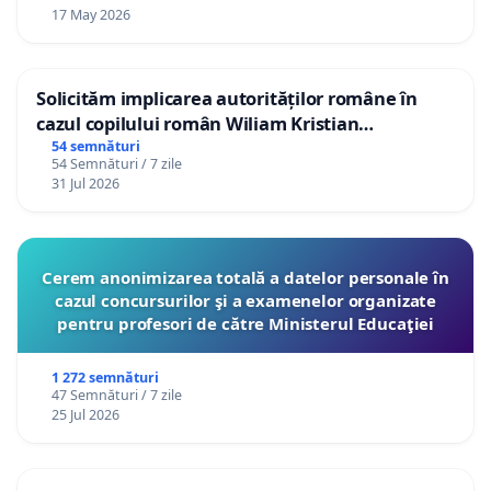
17 May 2026
Solicităm implicarea autorităților române în
cazul copilului român Wiliam Kristian
Gheorghe, aflat în plasament în Danemarca de
54 semnături
54 Semnături / 7 zile
12 ani
31 Jul 2026
Cerem anonimizarea totală a datelor personale în
cazul concursurilor şi a examenelor organizate
pentru profesori de către Ministerul Educaţiei
1 272 semnături
47 Semnături / 7 zile
25 Jul 2026