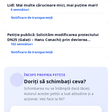
Lidl: Mai multe cărucioare mici, mai puține mari!
6 semnături
Notificare de transparență
Petiție publică: Solicităm modificarea proiectului
DN25 (Galați – Hanu Conachi) prin devierea
traseului în afara localităților!
102 semnături
Notificare de transparență
ÎNCEPE PROPRIA PETIȚIE
Doriți să schimbați ceva?
Schimbarea nu se întâmplă dacă tăceți.
Autorul acestei petiții a luat atitudine și a
acționat. Veți face la fel?