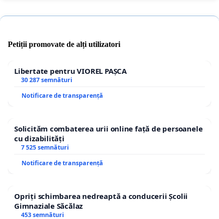
Petiții promovate de alți utilizatori
Libertate pentru VIOREL PAȘCA
30 287 semnături
Notificare de transparență
Solicităm combaterea urii online față de persoanele
cu dizabilități
7 525 semnături
Notificare de transparență
Opriți schimbarea nedreaptă a conducerii Școlii
Gimnaziale Săcălaz
453 semnături