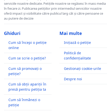
serviciile noastre dedicate. Petițiile noastre se regăsesc în mass media
în fiecare zi. Publicarea petițiilor prin intermediul serviciilor noastre
oferă impact și vizibilitate către publicul larg cât și către persoane ce
au putere de decizie
Ghiduri
Mai multe
Cum să începi o petiție
Inițiază o petiție
online
Politică de
Cum se scrie o petiție?
confidențialitate
Cum să promovați o
Gestionați cookie-urile
petiție?
Despre noi
Cum să obții apariții în
presă pentru petiția ta
Cum să înmânezi o
petiție