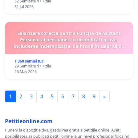
32 Semnături / 7 zile
12 ani
31 Jul 2026
Salarizare corecta pentru Funcția de Asistent
Personal al persoanei cu dizabilități grave,
includerea indemnizației de hrană în salariul de
bază lunar și protejarea gradațiilor de vechime
1 360 semnături
29 Semnături / 7 zile
26 May 2026
1
2
3
4
5
6
7
8
9
»
Petitieonline.com
Punem la dispoziția dvs. găzduirea gratis a petițiile online. Aveți
posibilitatea să publicați petiții online la un nivel profesional folosind