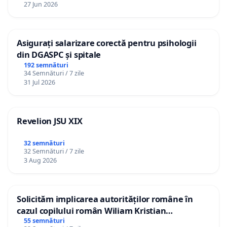
27 Jun 2026
Asigurați salarizare corectă pentru psihologii
din DGASPC și spitale
192 semnături
34 Semnături / 7 zile
31 Jul 2026
Revelion JSU XIX
32 semnături
32 Semnături / 7 zile
3 Aug 2026
Solicităm implicarea autorităților române în
cazul copilului român Wiliam Kristian
Gheorghe, aflat în plasament în Danemarca de
55 semnături