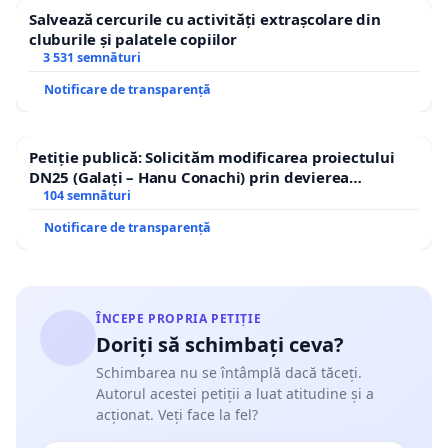
Salvează cercurile cu activități extrașcolare din
cluburile și palatele copiilor
3 531 semnături
Notificare de transparență
Petiție publică: Solicităm modificarea proiectului
DN25 (Galați – Hanu Conachi) prin devierea
traseului în afara localităților!
104 semnături
Notificare de transparență
ÎNCEPE PROPRIA PETIȚIE
Doriți să schimbați ceva?
Schimbarea nu se întâmplă dacă tăceți.
Autorul acestei petiții a luat atitudine și a
acționat. Veți face la fel?