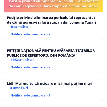
Petiție privind eliminarea pericolului reprezentat
de câinii agresivi și fără stăpân din comuna Tunari
Petiție privind eliminarea pericolului reprezentat
de câinii agresivi și fără stăpân din comuna Tunari
46 semnături
Notificare de transparență
PETIȚIE NAȚIONALĂ PENTRU APĂRAREA TEATRELOR
PUBLICE DE REPERTORIU DIN ROMÂNIA
1 792 semnături
Notificare de transparență
Lidl: Mai multe cărucioare mici, mai puține mari!
8 semnături
Notificare de transparență