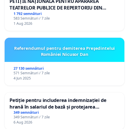
PETIȚIE NAȚIONALĂ PENTRU APĂRAREA
TEATRELOR PUBLICE DE REPERTORIU DIN
ROMÂNIA
1 792 semnături
583 Semnături / 7 zile
1 Aug 2026
Referendumul pentru demiterea Preşedintelui
României Nicusor Dan
27 130 semnături
571 Semnături / 7 zile
4 Jun 2025
Petiție pentru includerea indemnizației de
hrană în salariul de bază și protejarea
gradațiilor de vechime pentru asistenții
349 semnături
349 Semnături / 7 zile
personali
6 Aug 2026