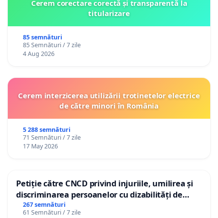
Cerem corectare corectă și transparentă la
titularizare
85 semnături
85 Semnături / 7 zile
4 Aug 2026
Cerem interzicerea utilizării trotinetelor electrice
de către minori în România
5 288 semnături
71 Semnături / 7 zile
17 May 2026
Petiție către CNCD privind injuriile, umilirea și
discriminarea persoanelor cu dizabilități de
către utilizatorul TikTok „Gorici”
267 semnături
61 Semnături / 7 zile