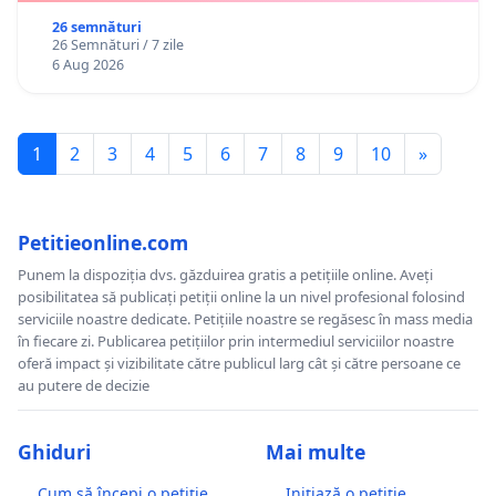
26 semnături
26 Semnături / 7 zile
6 Aug 2026
1
2
3
4
5
6
7
8
9
10
»
Petitieonline.com
Punem la dispoziția dvs. găzduirea gratis a petițiile online. Aveți
posibilitatea să publicați petiții online la un nivel profesional folosind
serviciile noastre dedicate. Petițiile noastre se regăsesc în mass media
în fiecare zi. Publicarea petițiilor prin intermediul serviciilor noastre
oferă impact și vizibilitate către publicul larg cât și către persoane ce
au putere de decizie
Ghiduri
Mai multe
Cum să începi o petiție
Inițiază o petiție