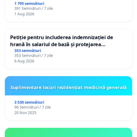
ROMÂNIA
1 795 semnături
391 Semnături / 7 zile
1 Aug 2026
Petiție pentru includerea indemnizației de
hrană în salariul de bază și protejarea
gradațiilor de vechime pentru asistenții
353 semnături
353 Semnături / 7 zile
personali
6 Aug 2026
Suplimentare locuri rezidențiat medicină generală
3 530 semnături
96 Semnături / 7 zile
20 Nov 2025