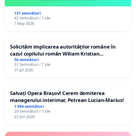
131 semnături
42 Semnături / 7 zile
7 May 2026
Solicităm implicarea autorităților române în
cazul copilului român Wiliam Kristian
Gheorghe, aflat în plasament în Danemarca de
56 semnături
31 Semnături / 7 zile
12 ani
31 Jul 2026
Salvați Opera Brașov! Cerem demiterea
managerului interimar, Petrean Lucian-Marius!
1 894 semnături
29 Semnături / 7 zile
27 Jun 2026