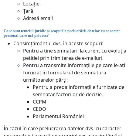
Locație
Țară
Adresă email
Care sunt temeiul juridic și scopurile prelucrării datelor cu caracter
personal care mă privesc?
Consimțământul dvs. în aceste scopuri:
Pentru a ține semnatarii la curent cu evoluția
petiției prin trimiterea de e-mailuri.
Pentru a transmite informațiile pe care le-ați
furnizat în formularul de semnătură
următoarelor părți:
Pentru a preda informațiile furnizate de
semnatar factorilor de decizie.
CCPM
CEDO
Parlamentul României
În cazul în care prelucrarea datelor dvs. cu caracter
personal se bazează pe propriul dvs. consimțământ,