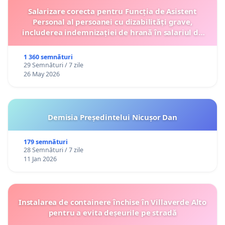
Salarizare corecta pentru Funcția de Asistent
Personal al persoanei cu dizabilități grave,
includerea indemnizației de hrană în salariul de
bază lunar și protejarea gradațiilor de vechime
1 360 semnături
29 Semnături / 7 zile
26 May 2026
Demisia Președintelui Nicușor Dan
179 semnături
28 Semnături / 7 zile
11 Jan 2026
Instalarea de containere închise în Villaverde Alto
pentru a evita deșeurile pe stradă