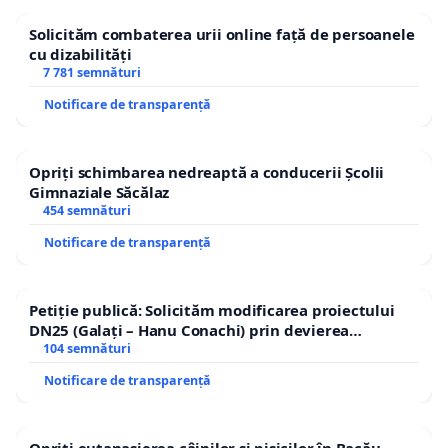
Solicităm combaterea urii online față de persoanele
cu dizabilități
7 781 semnături
Notificare de transparență
Opriți schimbarea nedreaptă a conducerii Școlii
Gimnaziale Săcălaz
454 semnături
Notificare de transparență
Petiție publică: Solicităm modificarea proiectului
DN25 (Galați – Hanu Conachi) prin devierea
traseului în afara localităților!
104 semnături
Notificare de transparență