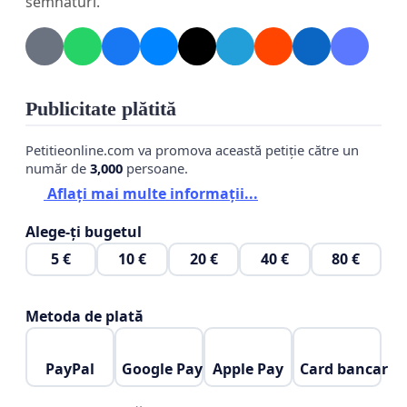
semnături.
Publicitate plătită
Petitieonline.com va promova această petiție către un
număr de
3,000
persoane.
Aflați mai multe informații...
Alege-ți bugetul
5 €
10 €
20 €
40 €
80 €
Metoda de plată
PayPal
Google Pay
Apple Pay
Card bancar