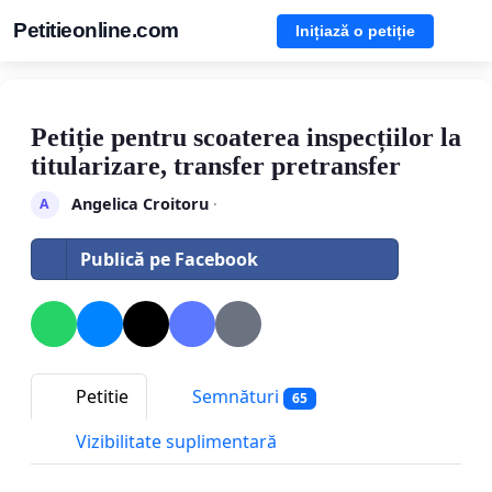
Petitieonline.com
Inițiază o petiție
Petiție pentru scoaterea inspecțiilor la
titularizare, transfer pretransfer
Angelica Croitoru
·
A
Publică pe Facebook
Petitie
Semnături
65
Vizibilitate suplimentară