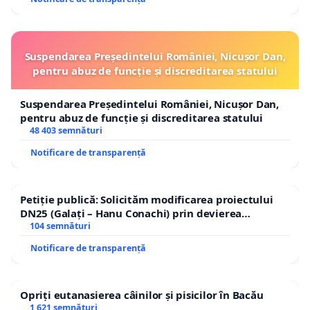
Suspendarea Președintelui României, Nicușor Dan,
pentru abuz de funcție și discreditarea statului
Suspendarea Președintelui României, Nicușor Dan,
pentru abuz de funcție și discreditarea statului
48 403 semnături
Notificare de transparență
Petiție publică: Solicităm modificarea proiectului
DN25 (Galați – Hanu Conachi) prin devierea
traseului în afara localităților!
104 semnături
Notificare de transparență
Opriți eutanasierea câinilor și pisicilor în Bacău
1 621 semnături