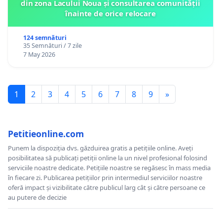
din zona Lacului Noua și consultarea comunității
înainte de orice relocare
124 semnături
35 Semnături / 7 zile
7 May 2026
1
2
3
4
5
6
7
8
9
»
Petitieonline.com
Punem la dispoziția dvs. găzduirea gratis a petițiile online. Aveți
posibilitatea să publicați petiții online la un nivel profesional folosind
serviciile noastre dedicate. Petițiile noastre se regăsesc în mass media
în fiecare zi. Publicarea petițiilor prin intermediul serviciilor noastre
oferă impact și vizibilitate către publicul larg cât și către persoane ce
au putere de decizie