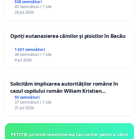
538 semnături
45 Semnături / 7 zile
28 Jul 2026
Opriți eutanasierea câinilor și pisicilor în Bacău
1 621 semnături
39 Semnături / 7 zile
9 Jul 2026
Solicităm implicarea autorităților române în
cazul copilului român Wiliam Kristian
Gheorghe, aflat în plasament în Danemarca de
55 semnături
37 Semnături / 7 zile
12 ani
31 Jul 2026
PETIȚIE privind menținerea țarcurilor pentru câini