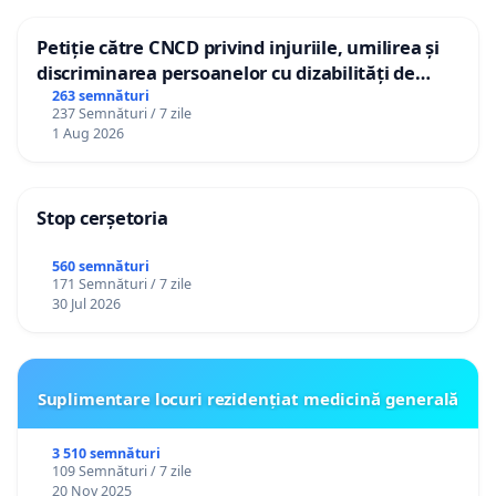
Petiție către CNCD privind injuriile, umilirea și
discriminarea persoanelor cu dizabilități de
către utilizatorul TikTok „Gorici”
263 semnături
237 Semnături / 7 zile
1 Aug 2026
Stop cerșetoria
560 semnături
171 Semnături / 7 zile
30 Jul 2026
Suplimentare locuri rezidențiat medicină generală
3 510 semnături
109 Semnături / 7 zile
20 Nov 2025