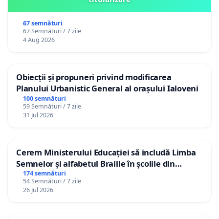
67 semnături
67 Semnături / 7 zile
4 Aug 2026
Obiecții și propuneri privind modificarea
Planului Urbanistic General al orașului Ialoveni
100 semnături
59 Semnături / 7 zile
31 Jul 2026
Cerem Ministerului Educației să includă Limba
Semnelor și alfabetul Braille în școlile din
Republica Moldova!
174 semnături
54 Semnături / 7 zile
26 Jul 2026