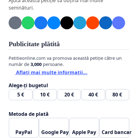
Ajută această petiție să obțină mai multe
dumneavoastră să semnati, iar apoi să anunțați și
semnături.
vecinii, pentru ca și aceștia, la randul lor, să o semneze.
Dupa acest demers, petiția va fi trimisă autorităților
competente.
Publicitate plătită
Va mulțumesc anticipat!
Petitieonline.com va promova această petiție către un
număr de
3,000
persoane.
Aflați mai multe informații...
Alege-ți bugetul
5 €
10 €
20 €
40 €
80 €
Metoda de plată
PayPal
Google Pay
Apple Pay
Card bancar