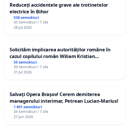
Reduceți accidentele grave ale trotinetelor
electrice în Bihor
538 semnături
45 Semnături / 7 zile
28 Jul 2026
Solicităm implicarea autorităților române în
cazul copilului român Wiliam Kristian
Gheorghe, aflat în plasament în Danemarca de
55 semnături
39 Semnături / 7 zile
12 ani
31 Jul 2026
Salvați Opera Brașov! Cerem demiterea
managerului interimar, Petrean Lucian-Marius!
1 891 semnături
34 Semnături / 7 zile
27 Jun 2026