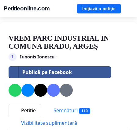
Petitieonline.com
Inițiază o petiție
VREM PARC INDUSTRIAL IN
COMUNA BRADU, ARGEŞ
Iunonis Ionescu
·
I
Publică pe Facebook
Petitie
Semnături
110
Vizibilitate suplimentară