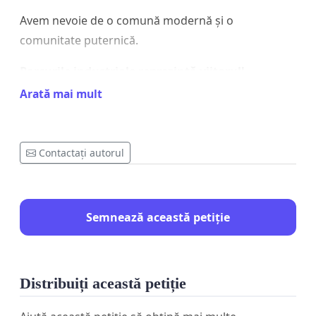
Avem nevoie de o comună modernă și o
comunitate puternică.
Parcurile industriale reprezintă viitorul!
Arată mai mult
Contactați autorul
Semnează această petiție
Distribuiți această petiție
Pentru acest motiv, va rog, pe fiecare dintre