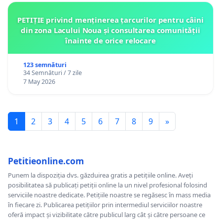
PETIȚIE privind menținerea țarcurilor pentru câini
din zona Lacului Noua și consultarea comunității
înainte de orice relocare
123 semnături
34 Semnături / 7 zile
7 May 2026
1
2
3
4
5
6
7
8
9
»
Petitieonline.com
Punem la dispoziția dvs. găzduirea gratis a petițiile online. Aveți
posibilitatea să publicați petiții online la un nivel profesional folosind
serviciile noastre dedicate. Petițiile noastre se regăsesc în mass media
în fiecare zi. Publicarea petițiilor prin intermediul serviciilor noastre
oferă impact și vizibilitate către publicul larg cât și către persoane ce