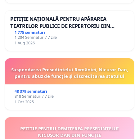
PETIȚIE NAȚIONALĂ PENTRU APĂRAREA
TEATRELOR PUBLICE DE REPERTORIU DIN
ROMÂNIA
1 775 semnături
1 204 Semnături / 7 zile
1 Aug 2026
Suspendarea Președintelui României, Nicușor Dan,
pentru abuz de funcție și discreditarea statului
48 379 semnături
818 Semnături / 7 zile
1 Oct 2025
PETIȚIE PENTRU DEMITEREA PREȘEDINTELUI
NICUȘOR DAN DIN FUNCȚIE