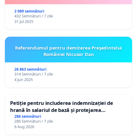
2 089 semnături
432 Semnături / 7 zile
31 Jul 2025
Referendumul pentru demiterea Preşedintelui
României Nicusor Dan
26 863 semnături
314 Semnături / 7 zile
4 Jun 2025
Petiție pentru includerea indemnizației de
hrană în salariul de bază și protejarea
gradațiilor de vechime pentru asistenții
286 semnături
286 Semnături / 7 zile
personali
6 Aug 2026