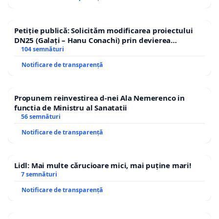
Petiție publică: Solicităm modificarea proiectului
DN25 (Galați – Hanu Conachi) prin devierea
traseului în afara localităților!
104 semnături
Notificare de transparență
Propunem reinvestirea d-nei Ala Nemerenco in
functia de Ministru al Sanatatii
56 semnături
Notificare de transparență
Lidl: Mai multe cărucioare mici, mai puține mari!
7 semnături
Notificare de transparență