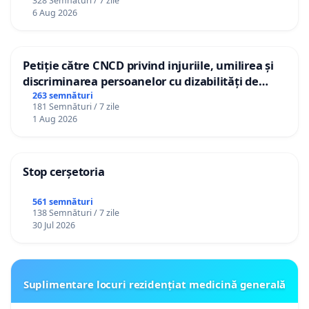
328 Semnături / 7 zile
personali
6 Aug 2026
Petiție către CNCD privind injuriile, umilirea și
discriminarea persoanelor cu dizabilități de
către utilizatorul TikTok „Gorici”
263 semnături
181 Semnături / 7 zile
1 Aug 2026
Stop cerșetoria
561 semnături
138 Semnături / 7 zile
30 Jul 2026
Suplimentare locuri rezidențiat medicină generală