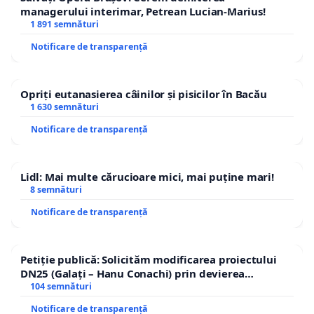
managerului interimar, Petrean Lucian-Marius!
1 891 semnături
Notificare de transparență
Opriți eutanasierea câinilor și pisicilor în Bacău
1 630 semnături
Notificare de transparență
Lidl: Mai multe cărucioare mici, mai puține mari!
8 semnături
Notificare de transparență
Petiție publică: Solicităm modificarea proiectului
DN25 (Galați – Hanu Conachi) prin devierea
traseului în afara localităților!
104 semnături
Notificare de transparență