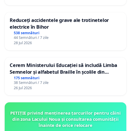
Reduceți accidentele grave ale trotinetelor
electrice în Bihor
538 semnături
44 Semnături / 7 zile
28 Jul 2026
Cerem Ministerului Educației să includă Limba
Semnelor și alfabetul Braille în școlile din
Republica Moldova!
175 semnături
38 Semnături / 7 zile
26 Jul 2026
PETIȚIE privind menținerea țarcurilor pentru câini
din zona Lacului Noua și consultarea comunității
înainte de orice relocare