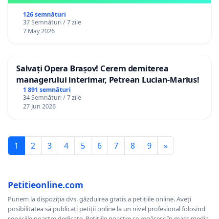
126 semnături
37 Semnături / 7 zile
7 May 2026
Salvați Opera Brașov! Cerem demiterea
managerului interimar, Petrean Lucian-Marius!
1 891 semnături
34 Semnături / 7 zile
27 Jun 2026
1
2
3
4
5
6
7
8
9
»
Petitieonline.com
Punem la dispoziția dvs. găzduirea gratis a petițiile online. Aveți
posibilitatea să publicați petiții online la un nivel profesional folosind
serviciile noastre dedicate. Petițiile noastre se regăsesc în mass media