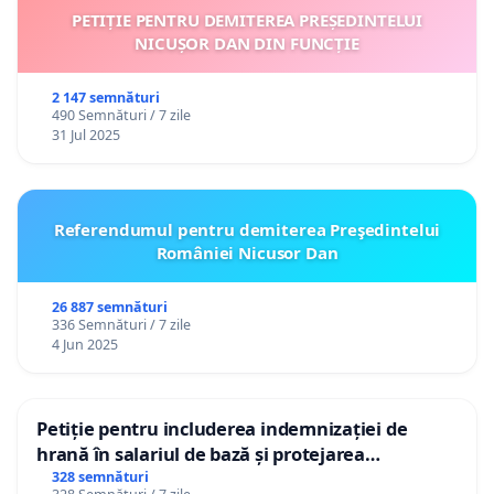
PETIȚIE PENTRU DEMITEREA PREȘEDINTELUI
NICUȘOR DAN DIN FUNCȚIE
2 147 semnături
490 Semnături / 7 zile
31 Jul 2025
Referendumul pentru demiterea Preşedintelui
României Nicusor Dan
26 887 semnături
336 Semnături / 7 zile
4 Jun 2025
Petiție pentru includerea indemnizației de
hrană în salariul de bază și protejarea
gradațiilor de vechime pentru asistenții
328 semnături