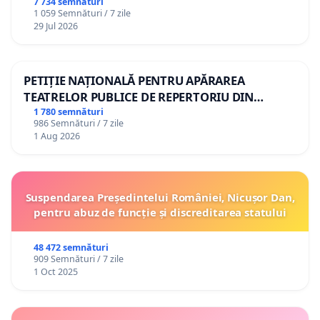
7 734 semnături
1 059 Semnături / 7 zile
29 Jul 2026
PETIȚIE NAȚIONALĂ PENTRU APĂRAREA
TEATRELOR PUBLICE DE REPERTORIU DIN
ROMÂNIA
1 780 semnături
986 Semnături / 7 zile
1 Aug 2026
Suspendarea Președintelui României, Nicușor Dan,
pentru abuz de funcție și discreditarea statului
48 472 semnături
909 Semnături / 7 zile
1 Oct 2025