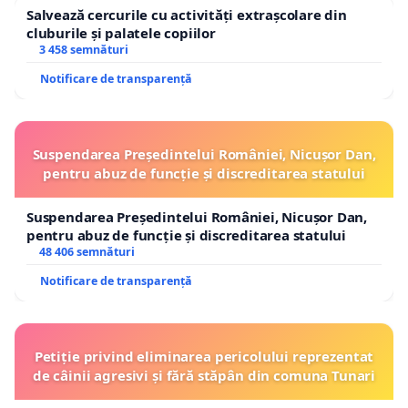
Salvează cercurile cu activități extrașcolare din
cluburile și palatele copiilor
3 458 semnături
Notificare de transparență
Suspendarea Președintelui României, Nicușor Dan,
pentru abuz de funcție și discreditarea statului
Suspendarea Președintelui României, Nicușor Dan,
pentru abuz de funcție și discreditarea statului
48 406 semnături
Notificare de transparență
Petiție privind eliminarea pericolului reprezentat
de câinii agresivi și fără stăpân din comuna Tunari