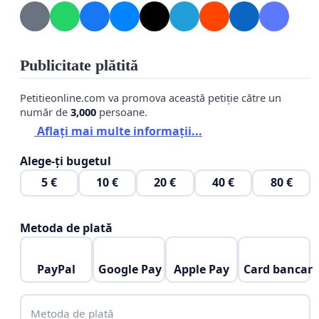
ramas!
Referinte:
Publicitate plătită
- Riscul pentru procedura de infringement:
https://www.euronews.ro/articole/bucurestiul-risca-
Petitieonline.com va promova această petiție către un
un-nou-infringement-din-cauza-poluarii-primaria-
număr de
3,000
persoane.
capitalei-nu-a
Aflați mai multe informații...
- Proiectul HCGMB 278/11.07.2023 pentru marirea
Alege-ți bugetul
amenzilor:
5 €
10 €
20 €
40 €
80 €
https://doc.pmb.ro/consiliu/sedinte/512/oz/11729.pdf
Metoda de plată
PayPal
Google Pay
Apple Pay
Card bancar
Metoda de plată