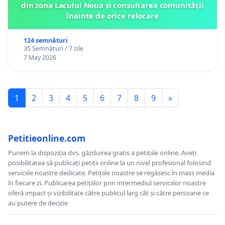
din zona Lacului Noua și consultarea comunității
înainte de orice relocare
124 semnături
35 Semnături / 7 zile
7 May 2026
1
2
3
4
5
6
7
8
9
»
Petitieonline.com
Punem la dispoziția dvs. găzduirea gratis a petițiile online. Aveți
posibilitatea să publicați petiții online la un nivel profesional folosind
serviciile noastre dedicate. Petițiile noastre se regăsesc în mass media
în fiecare zi. Publicarea petițiilor prin intermediul serviciilor noastre
oferă impact și vizibilitate către publicul larg cât și către persoane ce
au putere de decizie