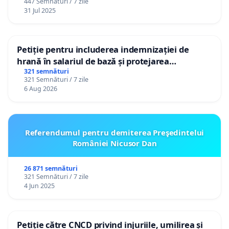
447 Semnături / 7 zile
31 Jul 2025
Petiție pentru includerea indemnizației de
hrană în salariul de bază și protejarea
gradațiilor de vechime pentru asistenții
321 semnături
321 Semnături / 7 zile
personali
6 Aug 2026
Referendumul pentru demiterea Preşedintelui
României Nicusor Dan
26 871 semnături
321 Semnături / 7 zile
4 Jun 2025
Petiție către CNCD privind injuriile, umilirea și