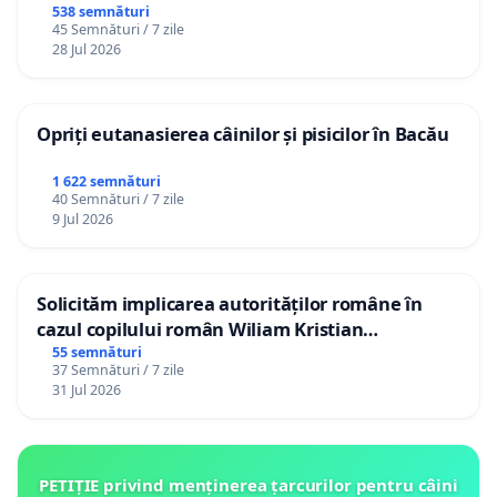
538 semnături
45 Semnături / 7 zile
28 Jul 2026
Opriți eutanasierea câinilor și pisicilor în Bacău
1 622 semnături
40 Semnături / 7 zile
9 Jul 2026
Solicităm implicarea autorităților române în
cazul copilului român Wiliam Kristian
Gheorghe, aflat în plasament în Danemarca de
55 semnături
37 Semnături / 7 zile
12 ani
31 Jul 2026
PETIȚIE privind menținerea țarcurilor pentru câini