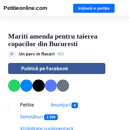
Petitieonline.com
Inițiază o petiție
Mariti amenda pentru taierea
copacilor din Bucuresti
Un parc in flacari
· RO
U
Publică pe Facebook
Petitie
Anunțuri
4
Semnături
2 509
Vizibilitate suplimentară