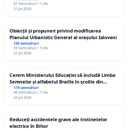
67 Semnături / 7 zile
31 Jul 2026
Obiecții și propuneri privind modificarea
Planului Urbanistic General al orașului Ialoveni
100 semnături
59 Semnături / 7 zile
31 Jul 2026
Cerem Ministerului Educației să includă Limba
Semnelor și alfabetul Braille în școlile din
Republica Moldova!
174 semnături
46 Semnături / 7 zile
26 Jul 2026
Reduceți accidentele grave ale trotinetelor
electrice în Bihor