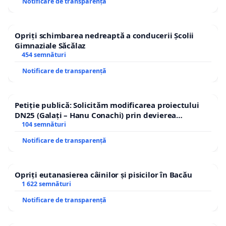
Notificare de transparență
Opriți schimbarea nedreaptă a conducerii Școlii
Gimnaziale Săcălaz
454 semnături
Notificare de transparență
Petiție publică: Solicităm modificarea proiectului
DN25 (Galați – Hanu Conachi) prin devierea
traseului în afara localităților!
104 semnături
Notificare de transparență
Opriți eutanasierea câinilor și pisicilor în Bacău
1 622 semnături
Notificare de transparență