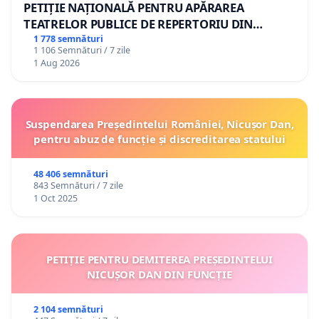
PETIȚIE NAȚIONALĂ PENTRU APĂRAREA
TEATRELOR PUBLICE DE REPERTORIU DIN
ROMÂNIA
1 778 semnături
1 106 Semnături / 7 zile
1 Aug 2026
Suspendarea Președintelui României, Nicușor Dan,
pentru abuz de funcție și discreditarea statului
48 406 semnături
843 Semnături / 7 zile
1 Oct 2025
PETIȚIE PENTRU DEMITEREA PREȘEDINTELUI
NICUȘOR DAN DIN FUNCȚIE
2 104 semnături