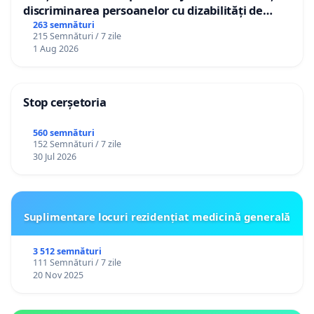
discriminarea persoanelor cu dizabilități de
către utilizatorul TikTok „Gorici”
263 semnături
215 Semnături / 7 zile
1 Aug 2026
Stop cerșetoria
560 semnături
152 Semnături / 7 zile
30 Jul 2026
Suplimentare locuri rezidențiat medicină generală
3 512 semnături
111 Semnături / 7 zile
20 Nov 2025