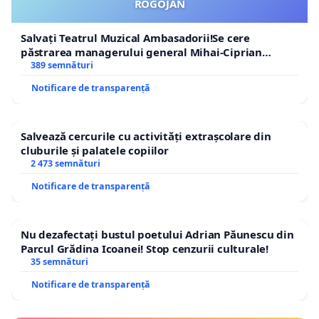
ROGOJAN
Salvați Teatrul Muzical Ambasadorii!Se cere
păstrarea managerului general Mihai-Ciprian
ROGOJAN
389 semnături
Notificare de transparență
Salvează cercurile cu activități extrașcolare din
cluburile și palatele copiilor
2 473 semnături
Notificare de transparență
Nu dezafectați bustul poetului Adrian Păunescu din
Parcul Grădina Icoanei! Stop cenzurii culturale!
35 semnături
Notificare de transparență