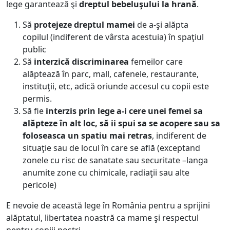
lege garantează şi
dreptul bebeluşului la hrană
.
Să
protejeze dreptul mamei
de a-şi alăpta
copilul (indiferent de vârsta acestuia) în spaţiul
public
Să
interzică discriminarea
femeilor care
alăptează în parc, mall, cafenele, restaurante,
instituţii, etc, adică oriunde accesul cu copii este
permis.
Să fie
interzis prin lege a-i cere unei femei sa
alăpteze în alt loc, să ii spui sa se acopere sau sa
foloseasca un spatiu mai retras
, indiferent de
situaţie sau de locul în care se află (exceptand
zonele cu risc de sanatate sau securitate –langa
anumite zone cu chimicale, radiaţii sau alte
pericole)
E nevoie de această lege în România pentru a sprijini
alăptatul, libertatea noastră ca mame şi respectul