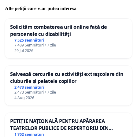
Alte petiții care v-ar putea interesa
Solicităm combaterea urii online față de
persoanele cu dizabilități
7 525 semnături
7 489 Semnături / 7 zile
29 Jul 2026
Salvează cercurile cu activități extrașcolare din
cluburile și palatele copiilor
2 473 semnături
2 473 Semnături / 7 zile
4 Aug 2026
PETIȚIE NAȚIONALĂ PENTRU APĂRAREA
TEATRELOR PUBLICE DE REPERTORIU DIN
ROMÂNIA
1 702 semnături