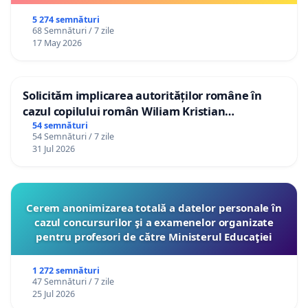
5 274 semnături
68 Semnături / 7 zile
17 May 2026
Solicităm implicarea autorităților române în
cazul copilului român Wiliam Kristian
Gheorghe, aflat în plasament în Danemarca de
54 semnături
54 Semnături / 7 zile
12 ani
31 Jul 2026
Cerem anonimizarea totală a datelor personale în
cazul concursurilor şi a examenelor organizate
pentru profesori de către Ministerul Educaţiei
1 272 semnături
47 Semnături / 7 zile
25 Jul 2026