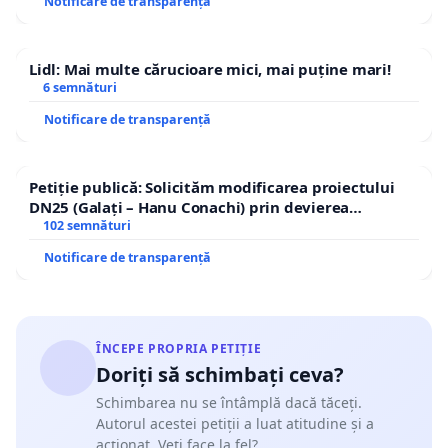
Notificare de transparență
Lidl: Mai multe cărucioare mici, mai puține mari!
6 semnături
Notificare de transparență
Petiție publică: Solicităm modificarea proiectului
DN25 (Galați – Hanu Conachi) prin devierea
traseului în afara localităților!
102 semnături
Notificare de transparență
ÎNCEPE PROPRIA PETIȚIE
Doriți să schimbați ceva?
Schimbarea nu se întâmplă dacă tăceți.
Autorul acestei petiții a luat atitudine și a
acționat. Veți face la fel?