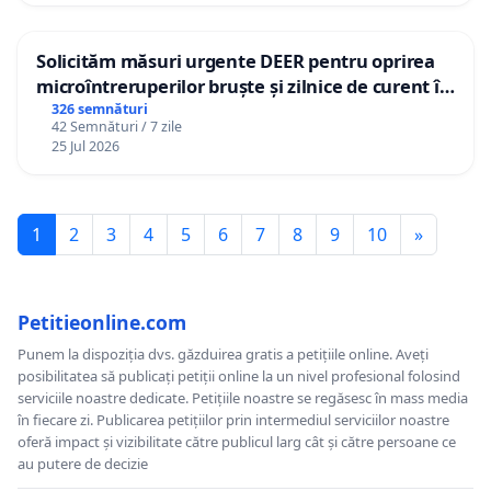
Solicităm măsuri urgente DEER pentru oprirea
microîntreruperilor bruște și zilnice de curent în
Sâncraiu de Mureș și Nazna
326 semnături
42 Semnături / 7 zile
25 Jul 2026
1
2
3
4
5
6
7
8
9
10
»
Petitieonline.com
Punem la dispoziția dvs. găzduirea gratis a petițiile online. Aveți
posibilitatea să publicați petiții online la un nivel profesional folosind
serviciile noastre dedicate. Petițiile noastre se regăsesc în mass media
în fiecare zi. Publicarea petițiilor prin intermediul serviciilor noastre
oferă impact și vizibilitate către publicul larg cât și către persoane ce
au putere de decizie