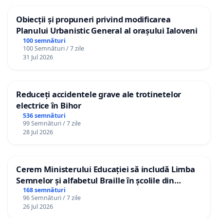
Obiecții și propuneri privind modificarea
Planului Urbanistic General al orașului Ialoveni
100 semnături
100 Semnături / 7 zile
31 Jul 2026
Reduceți accidentele grave ale trotinetelor
electrice în Bihor
536 semnături
99 Semnături / 7 zile
28 Jul 2026
Cerem Ministerului Educației să includă Limba
Semnelor și alfabetul Braille în școlile din
Republica Moldova!
168 semnături
96 Semnături / 7 zile
26 Jul 2026