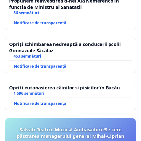
Propunem reinvestirea d-nei Ala Nemerenco in
functia de Ministru al Sanatatii
56 semnături
Notificare de transparență
Opriți schimbarea nedreaptă a conducerii Școlii
Gimnaziale Săcălaz
453 semnături
Notificare de transparență
Opriți eutanasierea câinilor și pisicilor în Bacău
1 596 semnături
Notificare de transparență
Salvați Teatrul Muzical Ambasadorii!Se cere
păstrarea managerului general Mihai-Ciprian