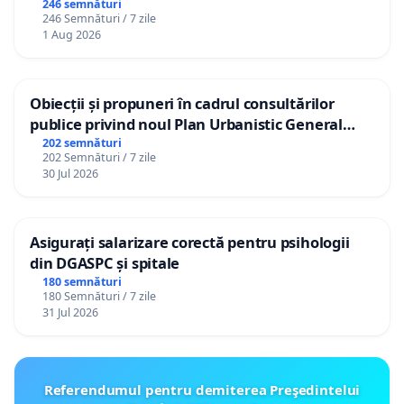
către utilizatorul TikTok „Gorici”
246 semnături
246 Semnături / 7 zile
1 Aug 2026
Obiecții și propuneri în cadrul consultărilor
publice privind noul Plan Urbanistic General
(PUG) Ialoveni
202 semnături
202 Semnături / 7 zile
30 Jul 2026
Asigurați salarizare corectă pentru psihologii
din DGASPC și spitale
180 semnături
180 Semnături / 7 zile
31 Jul 2026
Referendumul pentru demiterea Preşedintelui