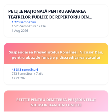
PETIȚIE NAȚIONALĂ PENTRU APĂRAREA
TEATRELOR PUBLICE DE REPERTORIU DIN
ROMÂNIA
1 773 semnături
1 525 Semnături / 7 zile
1 Aug 2026
Suspendarea Președintelui României, Nicușor Dan,
pentru abuz de funcție și discreditarea statului
48 313 semnături
753 Semnături / 7 zile
1 Oct 2025
PETIȚIE PENTRU DEMITEREA PREȘEDINTELUI
NICUȘOR DAN DIN FUNCȚIE