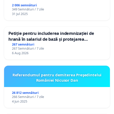
2 006 semnături
349 Semnături / 7 zile
31 Jul 2025
Petiție pentru includerea indemnizației de
hrană în salariul de bază și protejarea
gradațiilor de vechime pentru asistenții
267 semnături
267 Semnături / 7 zile
personali
6 Aug 2026
Referendumul pentru demiterea Preşedintelui
României Nicusor Dan
26 812 semnături
266 Semnături / 7 zile
4 Jun 2025