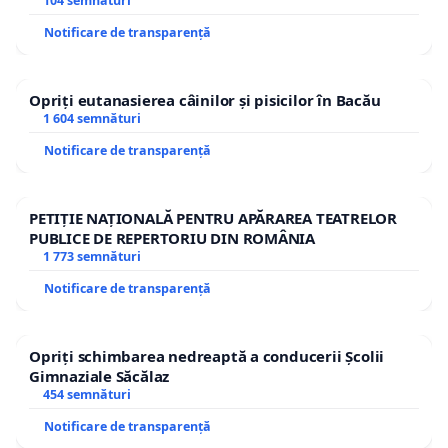
traseului în afara localităților!
104 semnături
Notificare de transparență
Opriți eutanasierea câinilor și pisicilor în Bacău
1 604 semnături
Notificare de transparență
PETIȚIE NAȚIONALĂ PENTRU APĂRAREA TEATRELOR
PUBLICE DE REPERTORIU DIN ROMÂNIA
1 773 semnături
Notificare de transparență
Opriți schimbarea nedreaptă a conducerii Școlii
Gimnaziale Săcălaz
454 semnături
Notificare de transparență