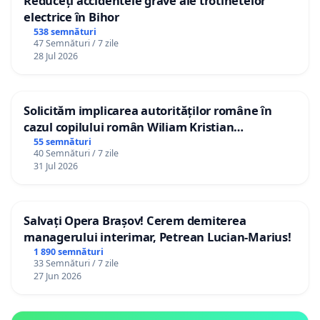
Reduceți accidentele grave ale trotinetelor
electrice în Bihor
538 semnături
47 Semnături / 7 zile
28 Jul 2026
Solicităm implicarea autorităților române în
cazul copilului român Wiliam Kristian
Gheorghe, aflat în plasament în Danemarca de
55 semnături
40 Semnături / 7 zile
12 ani
31 Jul 2026
Salvați Opera Brașov! Cerem demiterea
managerului interimar, Petrean Lucian-Marius!
1 890 semnături
33 Semnături / 7 zile
27 Jun 2026