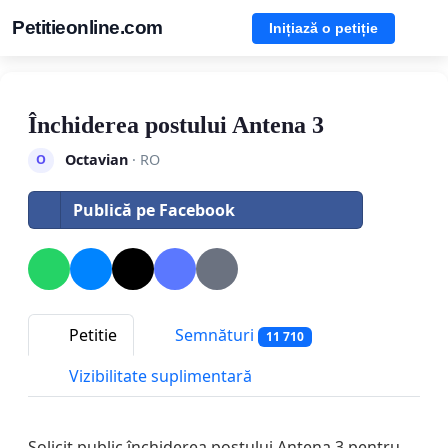
Petitieonline.com
Inițiază o petiție
Închiderea postului Antena 3
Octavian
· RO
O
Publică pe Facebook
Petitie
Semnături
11 710
Vizibilitate suplimentară
Solicit public închiderea postului Antena 3 pentru