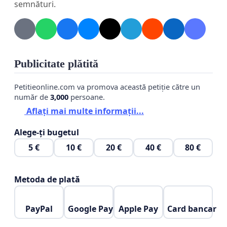
semnături.
Publicitate plătită
Petitieonline.com va promova această petiție către un
număr de
3,000
persoane.
Aflați mai multe informații...
Alege-ți bugetul
5 €
10 €
20 €
40 €
80 €
Metoda de plată
PayPal
Google Pay
Apple Pay
Card bancar