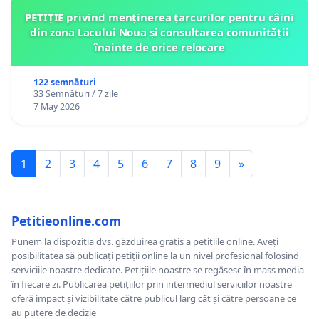
PETIȚIE privind menținerea țarcurilor pentru câini
din zona Lacului Noua și consultarea comunității
înainte de orice relocare
122 semnături
33 Semnături / 7 zile
7 May 2026
1
2
3
4
5
6
7
8
9
»
Petitieonline.com
Punem la dispoziția dvs. găzduirea gratis a petițiile online. Aveți
posibilitatea să publicați petiții online la un nivel profesional folosind
serviciile noastre dedicate. Petițiile noastre se regăsesc în mass media
în fiecare zi. Publicarea petițiilor prin intermediul serviciilor noastre
oferă impact și vizibilitate către publicul larg cât și către persoane ce
au putere de decizie