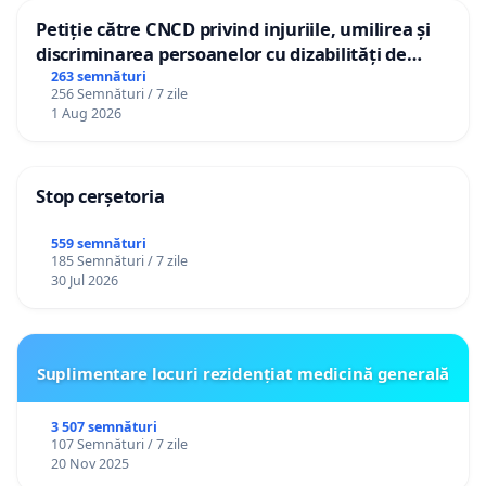
Petiție către CNCD privind injuriile, umilirea și
discriminarea persoanelor cu dizabilități de
către utilizatorul TikTok „Gorici”
263 semnături
256 Semnături / 7 zile
1 Aug 2026
Stop cerșetoria
559 semnături
185 Semnături / 7 zile
30 Jul 2026
Suplimentare locuri rezidențiat medicină generală
3 507 semnături
107 Semnături / 7 zile
20 Nov 2025