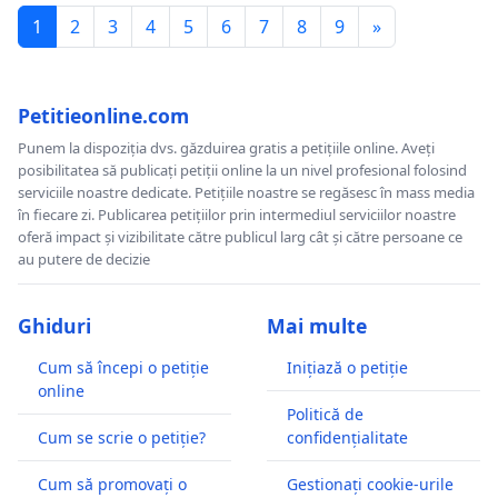
1
2
3
4
5
6
7
8
9
»
Petitieonline.com
Punem la dispoziția dvs. găzduirea gratis a petițiile online. Aveți
posibilitatea să publicați petiții online la un nivel profesional folosind
serviciile noastre dedicate. Petițiile noastre se regăsesc în mass media
în fiecare zi. Publicarea petițiilor prin intermediul serviciilor noastre
oferă impact și vizibilitate către publicul larg cât și către persoane ce
au putere de decizie
Ghiduri
Mai multe
Cum să începi o petiție
Inițiază o petiție
online
Politică de
Cum se scrie o petiție?
confidențialitate
Cum să promovați o
Gestionați cookie-urile