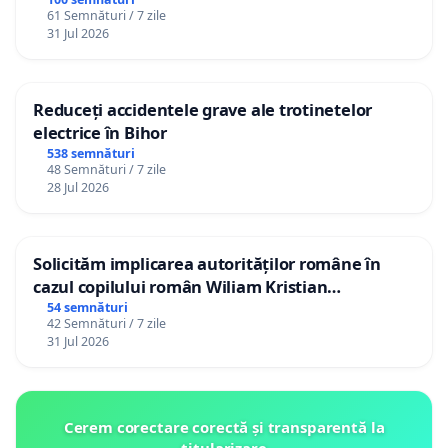
61 Semnături / 7 zile
31 Jul 2026
Reduceți accidentele grave ale trotinetelor
electrice în Bihor
538 semnături
48 Semnături / 7 zile
28 Jul 2026
Solicităm implicarea autorităților române în
cazul copilului român Wiliam Kristian
Gheorghe, aflat în plasament în Danemarca de
54 semnături
42 Semnături / 7 zile
12 ani
31 Jul 2026
Cerem corectare corectă și transparentă la
titularizare