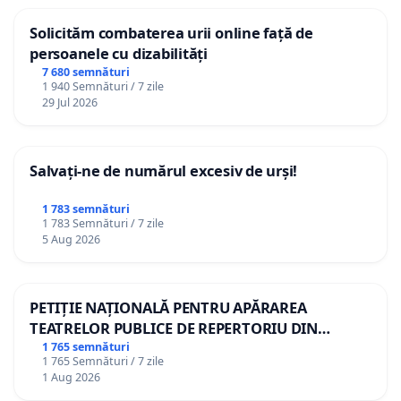
Solicităm combaterea urii online față de
persoanele cu dizabilități
7 680 semnături
1 940 Semnături / 7 zile
29 Jul 2026
Salvați-ne de numărul excesiv de urși!
1 783 semnături
1 783 Semnături / 7 zile
5 Aug 2026
PETIȚIE NAȚIONALĂ PENTRU APĂRAREA
TEATRELOR PUBLICE DE REPERTORIU DIN
ROMÂNIA
1 765 semnături
1 765 Semnături / 7 zile
1 Aug 2026