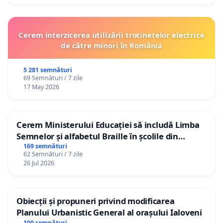
Cerem interzicerea utilizării trotinetelor electrice
de către minori în România
5 281 semnături
69 Semnături / 7 zile
17 May 2026
Cerem Ministerului Educației să includă Limba
Semnelor și alfabetul Braille în școlile din
Republica Moldova!
169 semnături
62 Semnături / 7 zile
26 Jul 2026
Obiecții și propuneri privind modificarea
Planului Urbanistic General al orașului Ialoveni
100 semnături