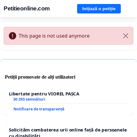
Petitieonline.com
Inițiază o petiție
This page is not used anymore
Petiții promovate de alți utilizatori
Libertate pentru VIOREL PAȘCA
30 293 semnături
Notificare de transparență
Solicităm combaterea urii online față de persoanele
cu dizabilități