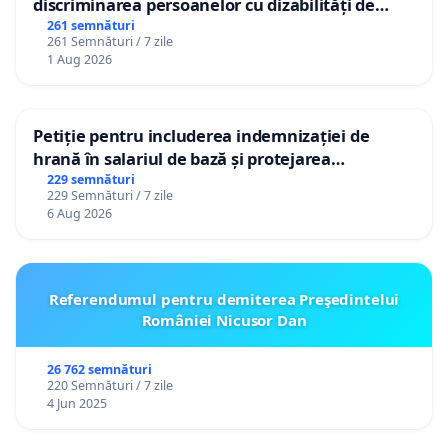
discriminarea persoanelor cu dizabilități de
către utilizatorul TikTok „Gorici”
261 semnături
261 Semnături / 7 zile
1 Aug 2026
Petiție pentru includerea indemnizației de
hrană în salariul de bază și protejarea
gradațiilor de vechime pentru asistenții
229 semnături
229 Semnături / 7 zile
personali
6 Aug 2026
Referendumul pentru demiterea Preşedintelui
României Nicusor Dan
26 762 semnături
220 Semnături / 7 zile
4 Jun 2025