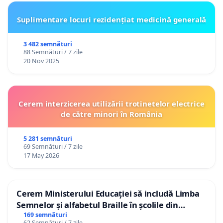
Suplimentare locuri rezidențiat medicină generală
3 482 semnături
88 Semnături / 7 zile
20 Nov 2025
Cerem interzicerea utilizării trotinetelor electrice
de către minori în România
5 281 semnături
69 Semnături / 7 zile
17 May 2026
Cerem Ministerului Educației să includă Limba
Semnelor și alfabetul Braille în școlile din
Republica Moldova!
169 semnături
62 Semnături / 7 zile