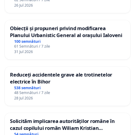
26 Jul 2026
Obiecții și propuneri privind modificarea
Planului Urbanistic General al orașului Ialoveni
100 semnături
61 Semnături / 7 zile
31 Jul 2026
Reduceți accidentele grave ale trotinetelor
electrice în Bihor
538 semnături
48 Semnături / 7 zile
28 Jul 2026
Solicităm implicarea autorităților române în
cazul copilului român Wiliam Kristian
Gheorghe, aflat în plasament în Danemarca de
54 semnături