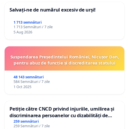
Salvați-ne de numărul excesiv de urși!
1 713 semnături
1 713 Semnături / 7 zile
5 Aug 2026
Suspendarea Președintelui României, Nicușor Dan,
pentru abuz de funcție și discreditarea statului
48 143 semnături
584 Semnături / 7 zile
1 Oct 2025
Petiție către CNCD privind injuriile, umilirea și
discriminarea persoanelor cu dizabilități de
către utilizatorul TikTok „Gorici”
259 semnături
259 Semnături / 7 zile