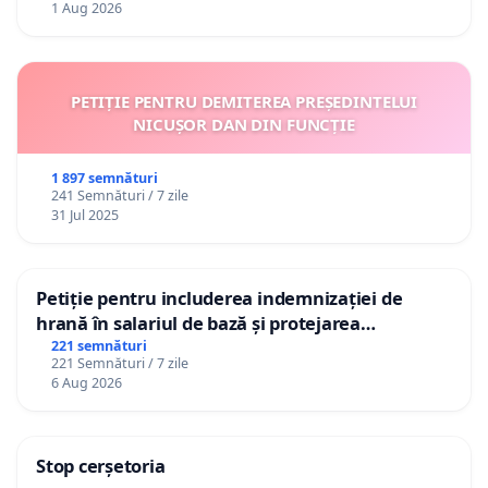
1 Aug 2026
PETIȚIE PENTRU DEMITEREA PREȘEDINTELUI
NICUȘOR DAN DIN FUNCȚIE
1 897 semnături
241 Semnături / 7 zile
31 Jul 2025
Petiție pentru includerea indemnizației de
hrană în salariul de bază și protejarea
gradațiilor de vechime pentru asistenții
221 semnături
221 Semnături / 7 zile
personali
6 Aug 2026
Stop cerșetoria