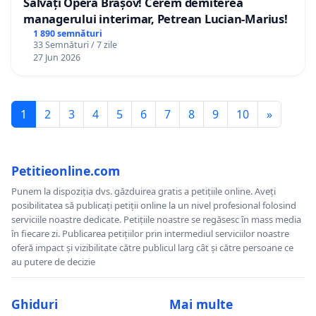
Salvați Opera Brașov! Cerem demiterea
managerului interimar, Petrean Lucian-Marius!
1 890 semnături
33 Semnături / 7 zile
27 Jun 2026
1
2
3
4
5
6
7
8
9
10
»
Petitieonline.com
Punem la dispoziția dvs. găzduirea gratis a petițiile online. Aveți
posibilitatea să publicați petiții online la un nivel profesional folosind
serviciile noastre dedicate. Petițiile noastre se regăsesc în mass media
în fiecare zi. Publicarea petițiilor prin intermediul serviciilor noastre
oferă impact și vizibilitate către publicul larg cât și către persoane ce
au putere de decizie
Ghiduri
Mai multe