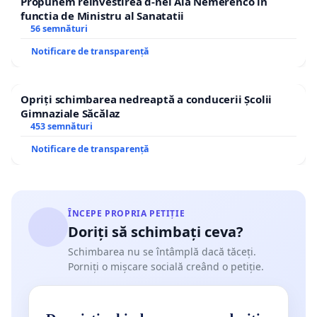
Propunem reinvestirea d-nei Ala Nemerenco in
functia de Ministru al Sanatatii
56 semnături
Notificare de transparență
Opriți schimbarea nedreaptă a conducerii Școlii
Gimnaziale Săcălaz
453 semnături
Notificare de transparență
ÎNCEPE PROPRIA PETIȚIE
Doriți să schimbați ceva?
Schimbarea nu se întâmplă dacă tăceți.
Porniți o mișcare socială creând o petiție.