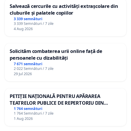
Salvează cercurile cu activități extrașcolare din
cluburile și palatele copiilor
3 339 semnături
3 339 Semnături / 7 zile
4 Aug 2026
Solicităm combaterea urii online față de
persoanele cu dizabilități
7 671 semnături
2 022 Semnături / 7 zile
29 Jul 2026
PETIȚIE NAȚIONALĂ PENTRU APĂRAREA
TEATRELOR PUBLICE DE REPERTORIU DIN
ROMÂNIA
1 764 semnături
1 764 Semnături / 7 zile
1 Aug 2026