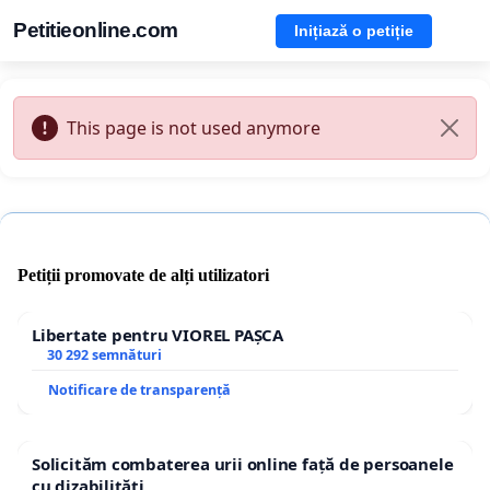
Petitieonline.com
Inițiază o petiție
This page is not used anymore
Petiții promovate de alți utilizatori
Libertate pentru VIOREL PAȘCA
30 292 semnături
Notificare de transparență
Solicităm combaterea urii online față de persoanele
cu dizabilități