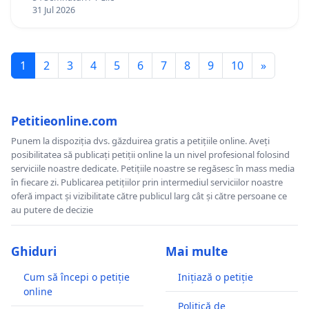
12 ani
31 Jul 2026
1
2
3
4
5
6
7
8
9
10
»
Petitieonline.com
Punem la dispoziția dvs. găzduirea gratis a petițiile online. Aveți
posibilitatea să publicați petiții online la un nivel profesional folosind
serviciile noastre dedicate. Petițiile noastre se regăsesc în mass media
în fiecare zi. Publicarea petițiilor prin intermediul serviciilor noastre
oferă impact și vizibilitate către publicul larg cât și către persoane ce
au putere de decizie
Ghiduri
Mai multe
Cum să începi o petiție
Inițiază o petiție
online
Politică de