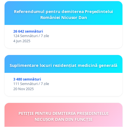
Referendumul pentru demiterea Preşedintelui
României Nicusor Dan
26 642 semnături
124 Semnături / 7 zile
4 Jun 2025
Suplimentare locuri rezidențiat medicină generală
3 480 semnături
111 Semnături / 7 zile
20 Nov 2025
PETIȚIE PENTRU DEMITEREA PREȘEDINTELUI
NICUȘOR DAN DIN FUNCȚIE