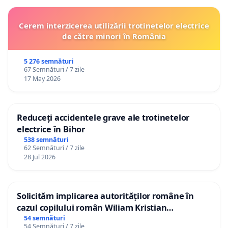
Cerem interzicerea utilizării trotinetelor electrice
de către minori în România
5 276 semnături
67 Semnături / 7 zile
17 May 2026
Reduceți accidentele grave ale trotinetelor
electrice în Bihor
538 semnături
62 Semnături / 7 zile
28 Jul 2026
Solicităm implicarea autorităților române în
cazul copilului român Wiliam Kristian
Gheorghe, aflat în plasament în Danemarca de
54 semnături
54 Semnături / 7 zile