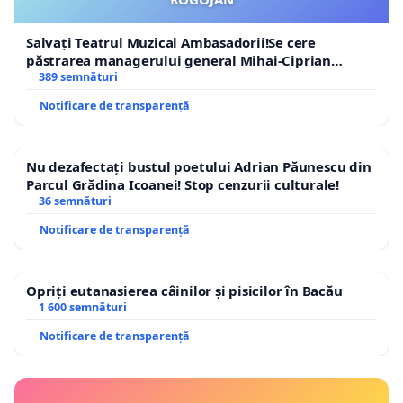
Salvați Teatrul Muzical Ambasadorii!Se cere
păstrarea managerului general Mihai-Ciprian
ROGOJAN
389 semnături
Notificare de transparență
Nu dezafectați bustul poetului Adrian Păunescu din
Parcul Grădina Icoanei! Stop cenzurii culturale!
36 semnături
Notificare de transparență
Opriți eutanasierea câinilor și pisicilor în Bacău
1 600 semnături
Notificare de transparență