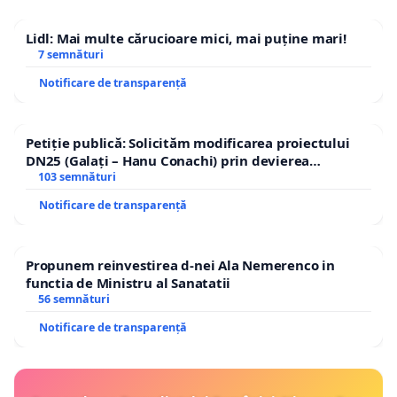
Lidl: Mai multe cărucioare mici, mai puține mari!
7 semnături
Notificare de transparență
Petiție publică: Solicităm modificarea proiectului
DN25 (Galați – Hanu Conachi) prin devierea
traseului în afara localităților!
103 semnături
Notificare de transparență
Propunem reinvestirea d-nei Ala Nemerenco in
functia de Ministru al Sanatatii
56 semnături
Notificare de transparență