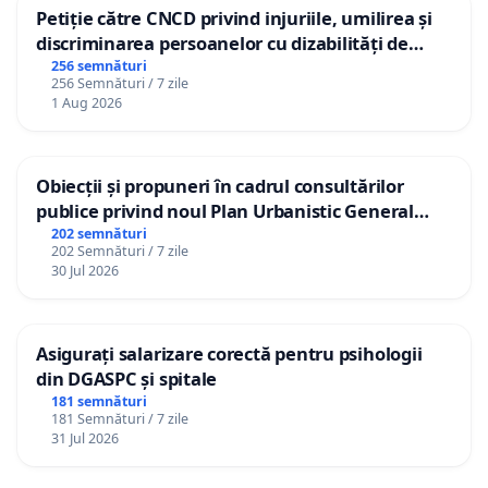
Petiție către CNCD privind injuriile, umilirea și
discriminarea persoanelor cu dizabilități de
către utilizatorul TikTok „Gorici”
256 semnături
256 Semnături / 7 zile
1 Aug 2026
Obiecții și propuneri în cadrul consultărilor
publice privind noul Plan Urbanistic General
(PUG) Ialoveni
202 semnături
202 Semnături / 7 zile
30 Jul 2026
Asigurați salarizare corectă pentru psihologii
din DGASPC și spitale
181 semnături
181 Semnături / 7 zile
31 Jul 2026