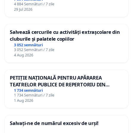
4 884 Semnături / 7 zile
29 Jul 2026
Salvează cercurile cu activități extrașcolare din
cluburile și palatele copiilor
3 052 semnături
3 052 Semnături / 7 zile
4 Aug 2026
PETIȚIE NAȚIONALĂ PENTRU APĂRAREA
TEATRELOR PUBLICE DE REPERTORIU DIN
ROMÂNIA
1 734 semnături
1 734 Semnături / 7 zile
1 Aug 2026
Salvați-ne de numărul excesiv de urși!