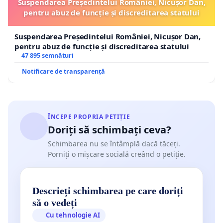
Suspendarea Președintelui României, Nicușor Dan,
pentru abuz de funcție și discreditarea statului
Suspendarea Președintelui României, Nicușor Dan,
pentru abuz de funcție și discreditarea statului
47 895 semnături
Notificare de transparență
ÎNCEPE PROPRIA PETIȚIE
Doriți să schimbați ceva?
Schimbarea nu se întâmplă dacă tăceți.
Porniți o mișcare socială creând o petiție.
Descrieți schimbarea pe care doriți
să o vedeți
Cu tehnologie AI