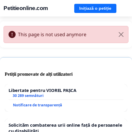
Petitieonline.com
Inițiază o petiție
This page is not used anymore
Petiții promovate de alți utilizatori
Libertate pentru VIOREL PAȘCA
30 289 semnături
Notificare de transparență
Solicităm combaterea urii online față de persoanele
cu dizabilități