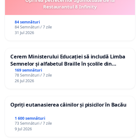
Oprirea petrecerilor zgomotoase de la
Restaurantul 8 Infinity
84 semnături
84 Semnături / 7 zile
31 Jul 2026
Cerem Ministerului Educației să includă Limba
Semnelor și alfabetul Braille în școlile din
Republica Moldova!
169 semnături
78 Semnături / 7 zile
26 Jul 2026
Opriți eutanasierea câinilor și pisicilor în Bacău
1 600 semnături
73 Semnături / 7 zile
9 Jul 2026